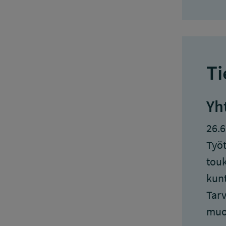
Ti
Yh
26.6
Työt
touk
kunt
Tarv
muo