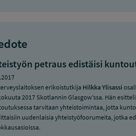
edote
teistyön petraus edistäisi kunto
.2017
erveyslaitoksen erikoistutkija
Hilkka Ylisassi
osal
okuuta 2017 Skotlannin Glasgow’ssa. Hän esittel
outuksessa tarvitaan yhteistoimintaa, jotta kunto
ittaisiin uudenlaisia yhteistyöfoorumeita, jotka edi
kkausasioissa.