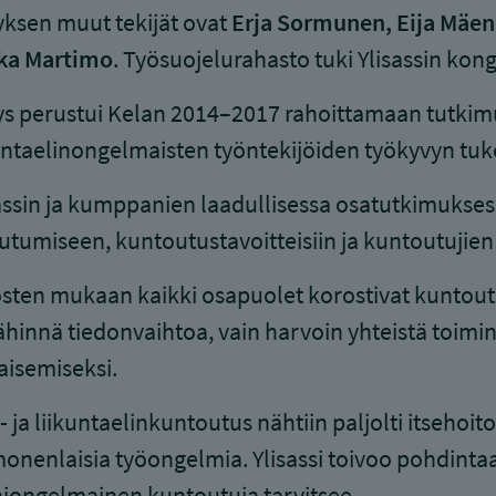
yksen muut tekijät ovat
Erja Sormunen, Eija Mäe
ka Martimo
. Työsuojelurahasto tuki Ylisassin kong
ys perustui Kelan 2014–2017 rahoittamaan tutkimu
untaelinongelmaisten työntekijöiden työkyvyn tuk
assin ja kumppanien laadullisessa osatutkimukses
utumiseen, kuntoutustavoitteisiin ja kuntoutujie
sten mukaan kaikki osapuolet korostivat kuntoutuj
lähinnä tiedonvaihtoa, vain harvoin yhteistä toi
aisemiseksi.
- ja liikuntaelinkuntoutus nähtiin paljolti itsehoit
monenlaisia työongelmia. Ylisassi toivoo pohdintaa 
ongelmainen kuntoutuja tarvitsee.