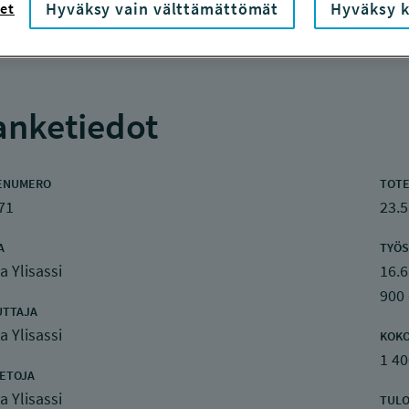
Hyväksy vain välttämättömät
Hyväksy k
et
nketiedot
ENUMERO
TOTE
71
23.5
A
TYÖS
a Ylisassi
16.6
900
UTTAJA
a Ylisassi
KOK
1 40
IETOJA
a Ylisassi
TULO