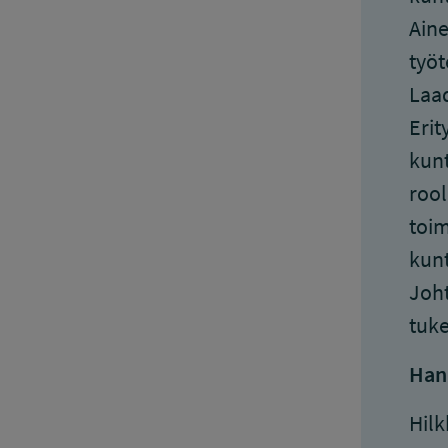
Aine
työt
Laad
Erit
kunt
rool
toim
kunt
Joht
tuke
Han
Hilk