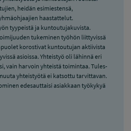
tujien, heidän esimiestensä,
yhmäohjaajien haastattelut.
yön tyypeistä ja kuntoutujakuvista.
toimijuuden tukeminen työhön liittyvissä
puolet korostivat kuntoutujan aktiivista
yvissä asioissa. Yhteistyö oli lähinnä eri
i, vain harvoin yhteistä toimintaa. Tules-
muuta yhteistyötä ei katsottu tarvittavan.
ominen edesauttaisi asiakkaan työkykyä