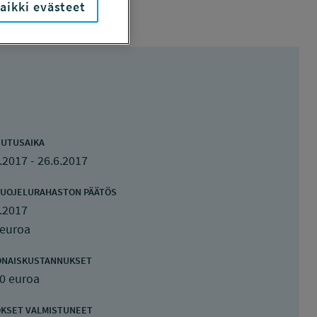
aikki evästeet
UTUSAIKA
.2017 - 26.6.2017
UOJELURAHASTON PÄÄTÖS
.2017
 euroa
ONAISKUSTANNUKSET
0 euroa
KSET VALMISTUNEET