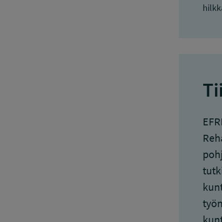
hilkk
Ti
EFRR
Reha
pohj
tutk
kunt
työn
kunt