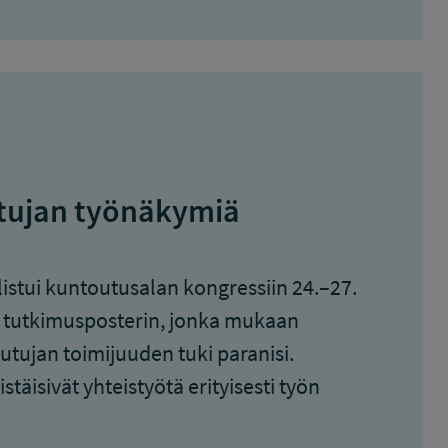
utujan työnäkymiä
listui kuntoutusalan kongressiin 24.–27.
i tutkimusposterin, jonka mukaan
utujan toimijuuden tuki paranisi.
stäisivät yhteistyötä erityisesti työn