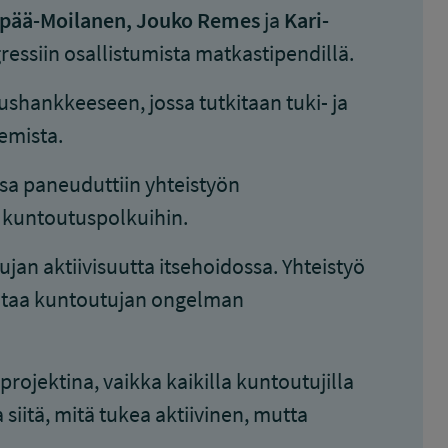
npää-Moilanen, Jouko Remes
ja
Kari-
ressiin osallistumista matkastipendillä.
shankkeeseen, jossa tutkitaan tuki- ja
emista.
sa paneuduttiin yhteistyön
n kuntoutuspolkuihin.
an aktiivisuutta itsehoidossa. Yhteistyö
mintaa kuntoutujan ongelman
oprojektina, vaikka kaikilla kuntoutujilla
siitä, mitä tukea aktiivinen, mutta