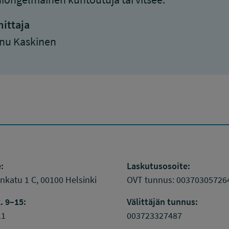
ittaja
nu Kaskinen
:
Laskutusosoite:
katu 1 C, 00100 Helsinki
OVT tunnus: 00370305726
. 9–15:
Välittäjän tunnus:
11
003723327487