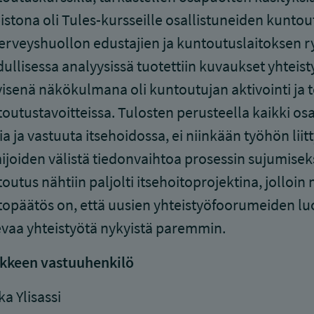
istona oli Tules-kursseille osallistuneiden kuntou
erveyshuollon edustajien ja kuntoutuslaitoksen r
ullisessa analyysissä tuotettiin kuvaukset yhteist
yisenä näkökulmana oli kuntoutujan aktivointi ja 
outustavoitteissa. Tulosten perusteella kaikki osa
ia ja vastuuta itsehoidossa, ei niinkään työhön liitt
ijoiden välistä tiedonvaihtoa prosessin sujumiseks
outus nähtiin paljolti itsehoitoprojektina, jolloin 
opäätös on, että uusien yhteistyöfoorumeiden lu
vaa yhteistyötä nykyistä paremmin.
kkeen vastuuhenkilö
ka Ylisassi