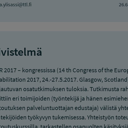
a.ylisassi@ttl.fi
26.6
ivistelmä
 2017 – kongressissa (14 th Congress of the Eur
bilitation 2017, 24.-27.5.2017. Glasgow, Scotland
autuvan osatutkimuksen tuloksia. Tutkimusta rah
ittiin eri toimijoiden (työntekijä ja hänen esimie
outuksen palveluntuottajan edustaja) välistä yhte
tekijöiden työkyvyn tukemisessa. Yhteistyön toteu
outuskurssilla, tarkastellen osapuolten käsityksiä