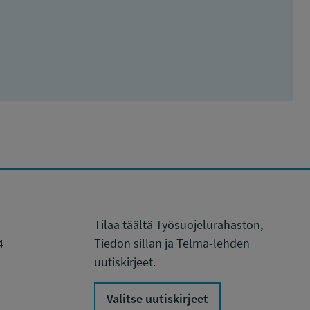
Tilaa täältä Työsuojelurahaston,
4
Tiedon sillan ja Telma-lehden
uutiskirjeet.
Valitse uutiskirjeet