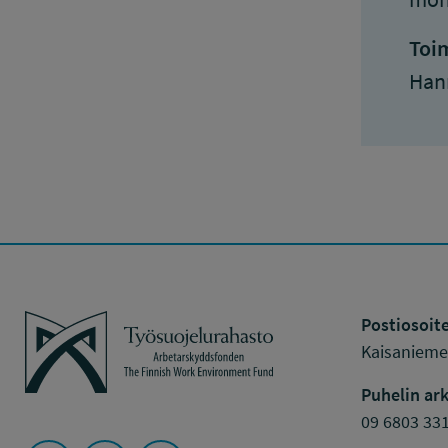
Toim
Han
Työsuojelurahasto
Postiosoite
Kaisaniemen
Puhelin ark
09 6803 33