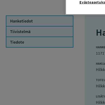
Evästeasetuks
Hanketiedot
Ha
Tiivistelmä
Tiedote
HANK
1171
HAKIJ
Hilkk
TOTE
Hilkk
LISÄT
Hilkk