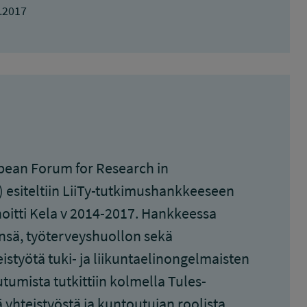
.2017
opean Forum for Research in
) esiteltiin LiiTy-tutkimushankkeeseen
oitti Kela v 2014-2017. Hankkeessa
hensä, työterveyshuollon sekä
istyötä tuki- ja liikuntaelinongelmaisten
tumista tutkittiin kolmella Tules-
 yhteistyöstä ja kuntoutujan roolista.