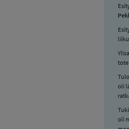
Esit
Pek
Esit
liik
Ylis
tote
Tulo
oli 
ratk
Tuki
oli 
moni