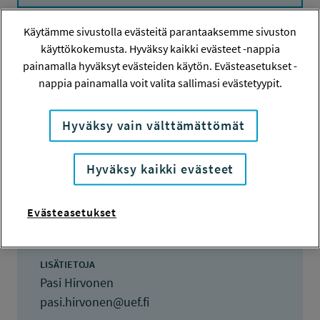
Käytämme sivustolla evästeitä parantaaksemme sivuston
käyttökokemusta. Hyväksy kaikki evästeet -nappia
Hanketiedot
painamalla hyväksyt evästeiden käytön. Evästeasetukset -
nappia painamalla voit valita sallimasi evästetyypit.
HANKENUMERO
Hyväksy vain välttämättömät
260286
HAKIJA
Hyväksy kaikki evästeet
Pasi Hirvonen
Evästeasetukset
TOTEUTTAJA
Pasi Hirvonen
LISÄTIETOJA
Pasi Hirvonen
pasi.hirvonen@uef.fi