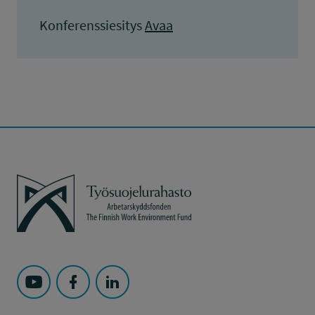
Konferenssiesitys
Avaa
Työsuojelurahasto
Seuraa Työsuojelurahasto kohteessa: YouTube
Seuraa Työsuojelurahasto kohteessa: Faceboo
Seuraa Työsuojelurahasto kohteessa: L