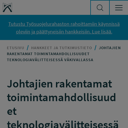
Siirry sisältöön
Työsuojelurahasto
Tutustu Työsuojelurahaston rahoittamiin käynnissä
oleviin ja päättyneisiin hankkeisiin. Lue lisää.
ETUSIVU
HANKKEET JA TUTKIMUSTIETO
JOHTAJIEN
RAKENTAMAT TOIMINTAMAHDOLLISUUDET
TEKNOLOGIAVÄLITTEISESSÄ VÄKIVALLASSA
Johtajien rakentamat
toimintamahdollisuud
et
teknologiavälitteisessä