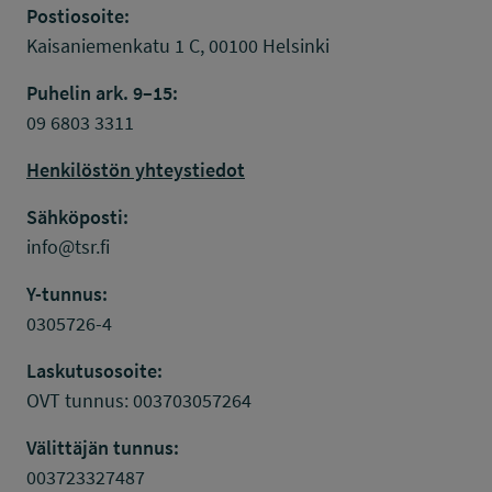
Postiosoite:
Kaisaniemenkatu 1 C, 00100 Helsinki
Puhelin ark. 9–15:
09 6803 3311
Henkilöstön yhteystiedot
Sähköposti:
info@tsr.fi
Y-tunnus:
0305726-4
Laskutusosoite:
OVT tunnus: 003703057264
Välittäjän tunnus:
003723327487