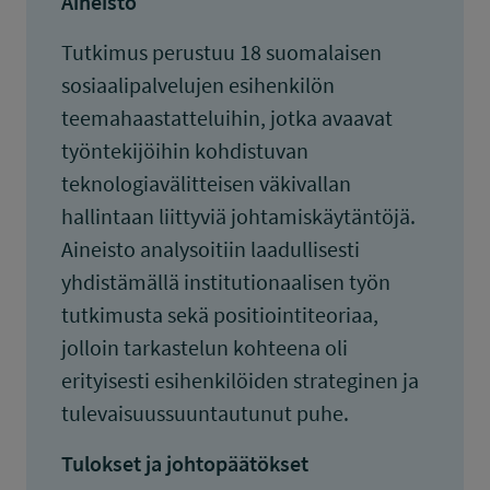
Aineisto
Tutkimus perustuu 18 suomalaisen
sosiaalipalvelujen esihenkilön
teemahaastatteluihin, jotka avaavat
työntekijöihin kohdistuvan
teknologiavälitteisen väkivallan
hallintaan liittyviä johtamiskäytäntöjä.
Aineisto analysoitiin laadullisesti
yhdistämällä institutionaalisen työn
tutkimusta sekä positiointiteoriaa,
jolloin tarkastelun kohteena oli
erityisesti esihenkilöiden strateginen ja
tulevaisuussuuntautunut puhe.
Tulokset ja johtopäätökset