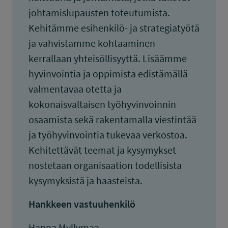
johtamislupausten toteutumista.
Kehitämme esihenkilö- ja strategiatyötä
ja vahvistamme kohtaaminen
kerrallaan yhteisöllisyyttä. Lisäämme
hyvinvointia ja oppimista edistämällä
valmentavaa otetta ja
kokonaisvaltaisen työhyvinvoinnin
osaamista sekä rakentamalla viestintää
ja työhyvinvointia tukevaa verkostoa.
Kehitettävät teemat ja kysymykset
nostetaan organisaation todellisista
kysymyksistä ja haasteista.
Hankkeen vastuuhenkilö
Hanna Myllymaa