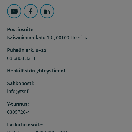
Seuraa Työsuojelurahasto kohteessa: YouTube
Seuraa Työsuojelurahasto kohteessa: Faceboo
Seuraa Työsuojelurahasto kohteessa: L
Postiosoite:
Kaisaniemenkatu 1 C, 00100 Helsinki
Puhelin ark. 9–15:
09 6803 3311
Henkilöstön yhteystiedot
Sähköposti:
info@tsr.fi
Y-tunnus:
0305726-4
Laskutusosoite: