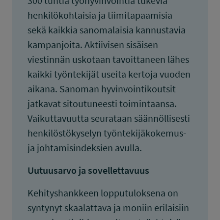
300 tuntia työhyvinvointia tukevia
henkilökohtaisia ja tiimitapaamisia
sekä kaikkia sanomalaisia kannustavia
kampanjoita. Aktiivisen sisäisen
viestinnän uskotaan tavoittaneen lähes
kaikki työntekijät useita kertoja vuoden
aikana. Sanoman hyvinvointikoutsit
jatkavat sitoutuneesti toimintaansa.
Vaikuttavuutta seurataan säännöllisesti
henkilöstökyselyn työntekijäkokemus-
ja johtamisindeksien avulla.
Uutuusarvo ja sovellettavuus
Kehityshankkeen lopputuloksena on
syntynyt skaalattava ja moniin erilaisiin