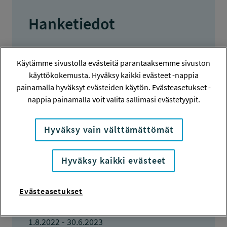
Hanketiedot
HANKENUMERO
Käytämme sivustolla evästeitä parantaaksemme sivuston
220150
käyttökokemusta. Hyväksy kaikki evästeet -nappia
painamalla hyväksyt evästeiden käytön. Evästeasetukset -
HAKIJA
nappia painamalla voit valita sallimasi evästetyypit.
Sanoma Media Finland Oy
TOTEUTTAJA
Hyväksy vain välttämättömät
IhanaElo Oy
Hyväksy kaikki evästeet
LISÄTIETOJA
Hanna Myllymaa
hanna.myllymaa@sanoma.com
Evästeasetukset
TOTEUTUSAIKA
1.8.2022 - 30.6.2023