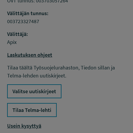
OVT tunnus: 003703057264
Välittäjän tunnus:
003723327487
Välittäjä:
Apix
Laskutuksen ohjeet
Tilaa täältä Työsuojelurahaston, Tiedon sillan ja
Telma-lehden uutiskirjeet.
Valitse uutiskirjeet
Tilaa Telma-lehti
Usein kysyttyä