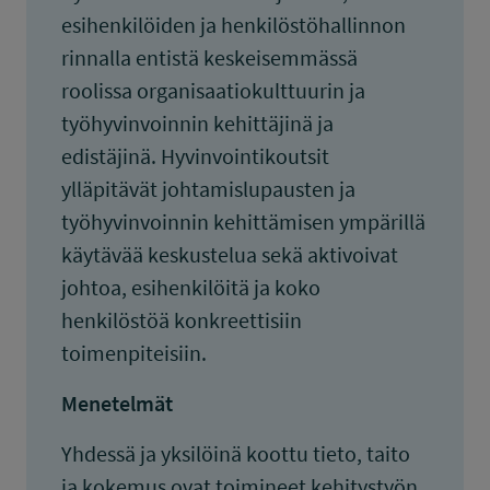
esihenkilöiden ja henkilöstöhallinnon
rinnalla entistä keskeisemmässä
roolissa organisaatiokulttuurin ja
työhyvinvoinnin kehittäjinä ja
edistäjinä. Hyvinvointikoutsit
ylläpitävät johtamislupausten ja
työhyvinvoinnin kehittämisen ympärillä
käytävää keskustelua sekä aktivoivat
johtoa, esihenkilöitä ja koko
henkilöstöä konkreettisiin
toimenpiteisiin.
Menetelmät
Yhdessä ja yksilöinä koottu tieto, taito
ja kokemus ovat toimineet kehitystyön