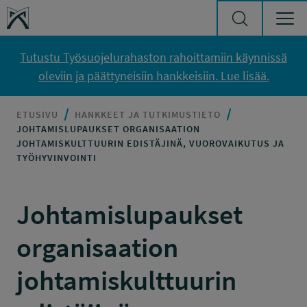
Siirry sisältöön
Työsuojelurahasto
Tutustu Työsuojelurahaston rahoittamiin käynnissä
oleviin ja päättyneisiin hankkeisiin. Lue lisää.
ETUSIVU
HANKKEET JA TUTKIMUSTIETO
JOHTAMISLUPAUKSET ORGANISAATION
JOHTAMISKULTTUURIN EDISTÄJINÄ, VUOROVAIKUTUS JA
TYÖHYVINVOINTI
Johtamislupaukset
organisaation
johtamiskulttuurin