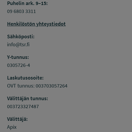
Puhelin ark. 9–15:
09 6803 3311
Henkilöstön yhteystiedot
Sähköposti:
info@tsr.fi
Y-tunnus:
0305726-4
Laskutusosoite:
OVT tunnus: 003703057264
Välittäjän tunnus:
003723327487
Välittäjä:
Apix