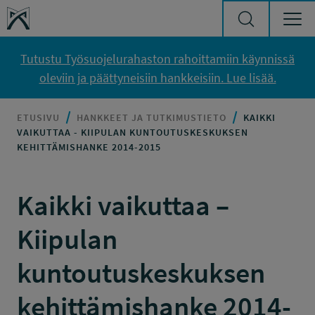
Siirry sisältöön
Työsuojelurahasto
Tutustu Työsuojelurahaston rahoittamiin käynnissä
oleviin ja päättyneisiin hankkeisiin. Lue lisää.
ETUSIVU
HANKKEET JA TUTKIMUSTIETO
KAIKKI
VAIKUTTAA - KIIPULAN KUNTOUTUSKESKUKSEN
KEHITTÄMISHANKE 2014-2015
Kaikki vaikuttaa –
Kiipulan
kuntoutuskeskuksen
kehittämishanke 2014-