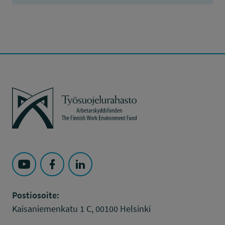
Työsuojelurahasto
Seuraa Työsuojelurahasto kohteessa: YouTube
Seuraa Työsuojelurahasto kohteessa: Faceboo
Seuraa Työsuojelurahasto kohteessa: L
Postiosoite:
Kaisaniemenkatu 1 C, 00100 Helsinki