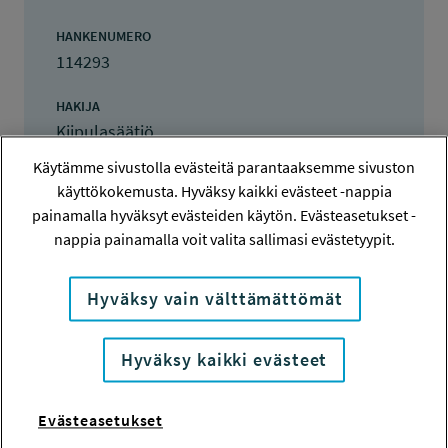
HANKENUMERO
114293
HAKIJA
Kiipulasäätiö
Käytämme sivustolla evästeitä parantaaksemme sivuston
TOTEUTTAJA
käyttökokemusta. Hyväksy kaikki evästeet -nappia
Kiipulasäätiö
painamalla hyväksyt evästeiden käytön. Evästeasetukset -
nappia painamalla voit valita sallimasi evästetyypit.
LISÄTIETOJA
Reija Keltomäki
reija.keltomaki@kiipula.fi
Hyväksy vain välttämättömät
TOTEUTUSAIKA
Hyväksy kaikki evästeet
1.6.2014 - 31.12.2015
TYÖSUOJELURAHASTON PÄÄTÖS
Evästeasetukset
30.5.2014