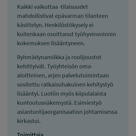
Kaikki vaikuttaa -tilaisuudet
mahdollistivat epävarman tilanteen
käsittelyn. Henkilöstökysely ei
kuitenkaan osoittanut työhyvinvoinnin
kokemuksen lisääntyneen.
Ryhmädynamiikka ja roolijoustot
kehittyivät. Työyhteisön oma-
aloitteinen, arjen palvelutoimintaan
sovitettu ratkaisuhakuinen kehitystyö
lisääntyi. Luotiin myös kiipulalaista
kuntoutusnäkemystä. Esimiestyö
asiantuntijaorganisaation johtamisessa
kirkastui.
Toimittaja