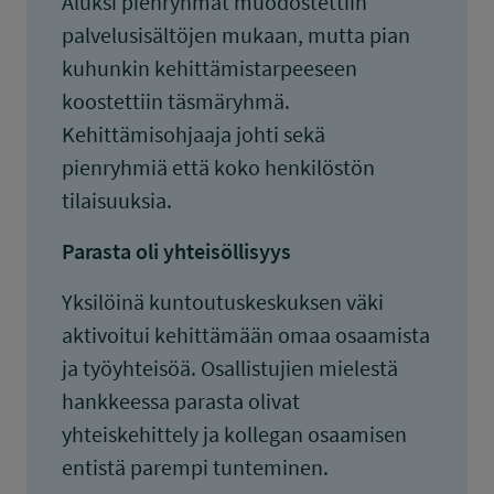
Aluksi pienryhmät muodostettiin
palvelusisältöjen mukaan, mutta pian
kuhunkin kehittämistarpeeseen
koostettiin täsmäryhmä.
Kehittämisohjaaja johti sekä
pienryhmiä että koko henkilöstön
tilaisuuksia.
Parasta oli yhteisöllisyys
Yksilöinä kuntoutuskeskuksen väki
aktivoitui kehittämään omaa osaamista
ja työyhteisöä. Osallistujien mielestä
hankkeessa parasta olivat
yhteiskehittely ja kollegan osaamisen
entistä parempi tunteminen.