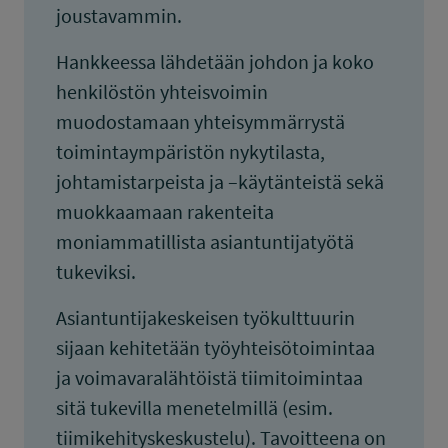
joustavammin.
Hankkeessa lähdetään johdon ja koko
henkilöstön yhteisvoimin
muodostamaan yhteisymmärrystä
toimintaympäristön nykytilasta,
johtamistarpeista ja –käytänteistä sekä
muokkaamaan rakenteita
moniammatillista asiantuntijatyötä
tukeviksi.
Asiantuntijakeskeisen työkulttuurin
sijaan kehitetään työyhteisötoimintaa
ja voimavaralähtöistä tiimitoimintaa
sitä tukevilla menetelmillä (esim.
tiimikehityskeskustelu). Tavoitteena on