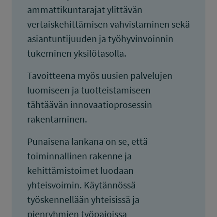
ammattikuntarajat ylittävän
vertaiskehittämisen vahvistaminen sekä
asiantuntijuuden ja työhyvinvoinnin
tukeminen yksilötasolla.
Tavoitteena myös uusien palvelujen
luomiseen ja tuotteistamiseen
tähtäävän innovaatioprosessin
rakentaminen.
Punaisena lankana on se, että
toiminnallinen rakenne ja
kehittämistoimet luodaan
yhteisvoimin. Käytännössä
työskennellään yhteisissä ja
pienryhmien työpajoissa