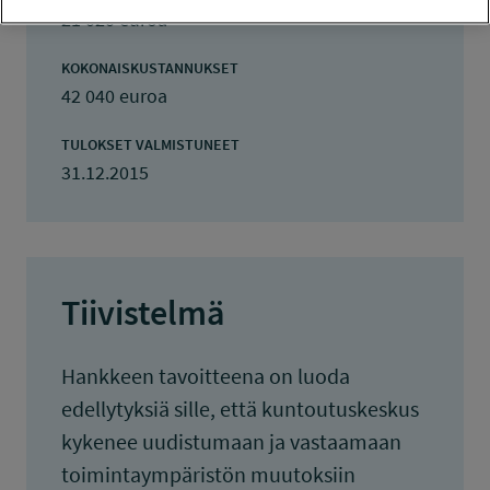
21 020 euroa
KOKONAISKUSTANNUKSET
42 040 euroa
TULOKSET VALMISTUNEET
31.12.2015
Tiivistelmä
Hankkeen tavoitteena on luoda
edellytyksiä sille, että kuntoutuskeskus
kykenee uudistumaan ja vastaamaan
toimintaympäristön muutoksiin