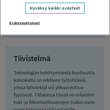
KOKONAISKUSTANNUKSET
Hyväksy kaikki evästeet
13 600 euroa
TULOKSET VALMISTUNEET
Evästeasetukset
29.2.2016
Tiivistelmä
Teknologian kehittymisestä huolimatta
kaivoksilla on edelleen työtehtäviä,
joissa työntekijä voi ylikuormittua
fyysisesti. Tällaisissa töissä on erilaisten
tuki- ja liikuntaelinvaivojen lisäksi usein
myös kohonnut riski erilaisille