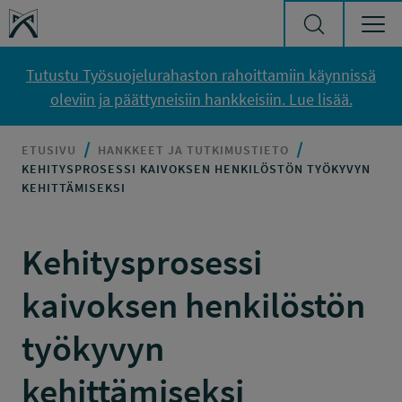
Siirry sisältöön
Työsuojelurahasto
Tutustu Työsuojelurahaston rahoittamiin käynnissä
oleviin ja päättyneisiin hankkeisiin. Lue lisää.
ETUSIVU
HANKKEET JA TUTKIMUSTIETO
KEHITYSPROSESSI KAIVOKSEN HENKILÖSTÖN TYÖKYVYN
KEHITTÄMISEKSI
Kehitysprosessi
kaivoksen henkilöstön
työkyvyn
kehittämiseksi