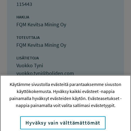
115443
HAKIJA
FQM Kevitsa Mining Oy
TOTEUTTAJA
FQM Kevitsa Mining Oy
LISÄTIETOJA
Vuokko Tyni
vuokko.tyni@boliden.com
Käytämme sivustolla evästeitä parantaaksemme sivuston
TOTEUTUSAIKA
käyttökokemusta. Hyväksy kaikki evästeet -nappia
1.10.2015 - 29.2.2016
painamalla hyväksyt evästeiden käytön. Evästeasetukset -
nappia painamalla voit valita sallimasi evästetyypit.
TYÖSUOJELURAHASTON PÄÄTÖS
5.10.2015
6 800 euroa
Hyväksy vain välttämättömät