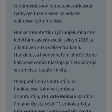
tutkimustietoon perustuvia ratkaisuja
työkyvyn tukemiseen kaivoksen
valituissa työtehtävissä.
Hanke toteutettiin Työsuojelurahaston
kehittämisavustuksella syksyn 2015 ja
alkutalven 2016 välisenä aikana.
Hankkeessa hyödynnettiin lähtötietona
kaivoksen omia tilastoja ja tietokantoja
sattuneista tapaturmista.
Ulkopuolisina asiantuntijoina
hankkeessa toimivat johtava
asiantuntija, TkT
Arto Reiman
Ramboll
Finland Oy:stä sekä FT, erikoistutkija
Erja Sormunen
Työterveyslaitokselta.