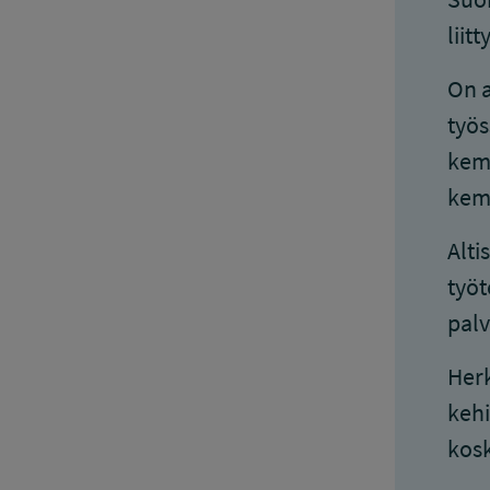
liit
On a
työs
kemi
kemi
Alti
työt
palv
Herk
kehi
kosk