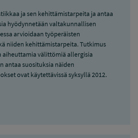
iikkaa ja sen kehittämistarpeita ja antaa
ksia hyödynnetään valtakunnallisen
essa arvioidaan työperäisten
kä niiden kehittämistarpeita. Tutkimus
 aiheuttamia välittömiä allergisia
an antaa suosituksia näiden
kset ovat käytettävissä syksyllä 2012.