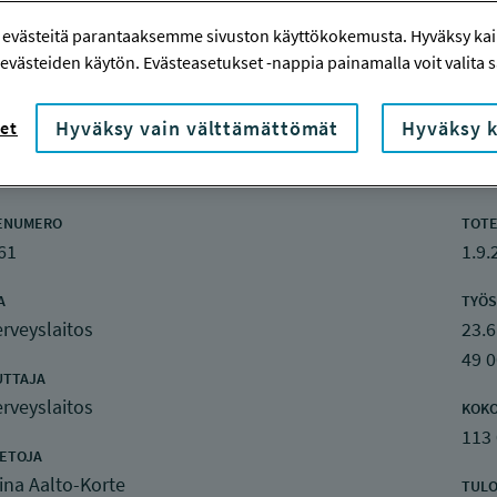
 evästeitä parantaaksemme sivuston käyttökokemusta. Hyväksy kaik
evästeiden käytön. Evästeasetukset -nappia painamalla voit valita sa
Hyväksy vain välttämättömät
Hyväksy k
et
nketiedot
ENUMERO
TOTE
61
1.9.
A
TYÖS
rveyslaitos
23.6
49 
UTTAJA
rveyslaitos
KOK
113
IETOJA
iina Aalto-Korte
TULO