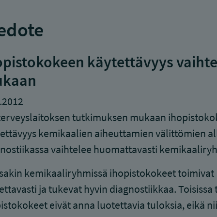
edote
opistokokeen käytettävyys vaiht
kaan
.2012
terveyslaitoksen tutkimuksen mukaan ihopistoko
ettävyys kemikaalien aiheuttamien välittömien al
nostiikassa vaihtelee huomattavasti kemikaalir
sakin kemikaaliryhmissä ihopistokokeet toimivat
ettavasti ja tukevat hyvin diagnostiikkaa. Toisissa 
istokokeet eivät anna luotettavia tuloksia, eikä n