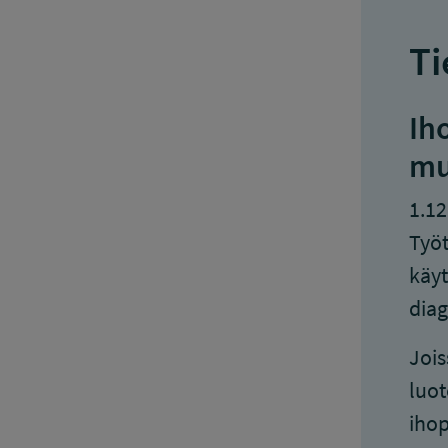
Ti
Ih
mu
1.12
Työ
käyt
diag
Jois
luot
ihop