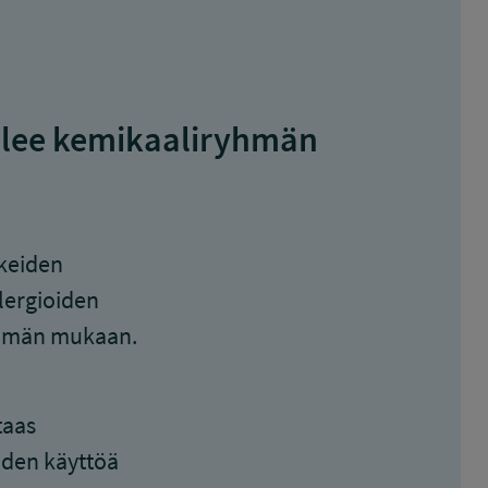
elee kemikaaliryhmän
keiden
lergioiden
yhmän mukaan.
taas
iiden käyttöä