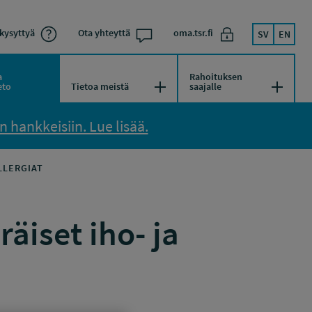
kysyttyä
Ota yhteyttä
oma.tsr.fi
SV
EN
a
Rahoituksen
kko
Avaa/Sulje valikko
Avaa/Su
eto
Tietoa meistä
saajalle
 hankkeisiin. Lue lisää.
LLERGIAT
äiset iho- ja