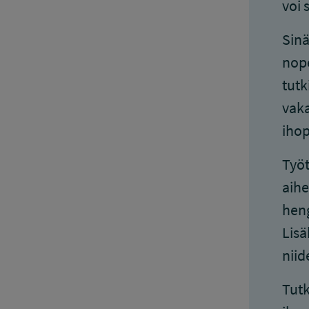
voi 
Sinä
nope
tutk
vaka
ihop
Työt
aihe
heng
Lisä
niid
Tutk