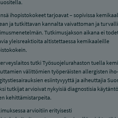
suositella.
nsä ihopistokokeet tarjoavat – sopivissa kemikaa
an ja tutkittavan kannalta vaivattoman ja turvall
imusmenetelmän. Tutkimusjakson aikana ei todet
via yleisreaktioita altistettaessa kemikaaleille
istokokein.
erveyslaitos tutki Työsuojelurahaston tuella kem
uttamien välittömien työperäisten allergisten iho-
itystiesairauksien esiintyvyyttä ja aiheuttajia Su
ksi tutkijat arvioivat nykyisiä diagnostisia käytäntö
en kehittämistarpeita.
imuksessa arvioitiin erityisesti