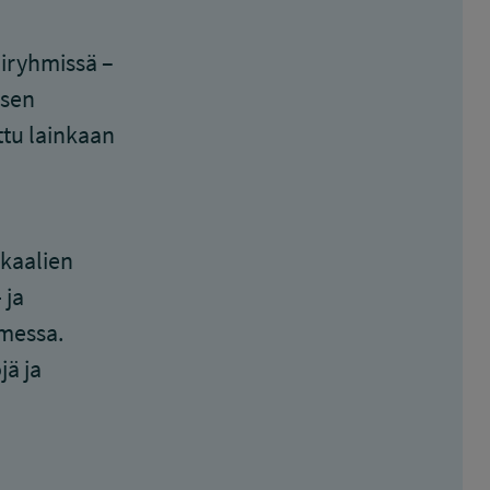
liryhmissä –
isen
tu lainkaan
ikaalien
 ja
omessa.
jä ja