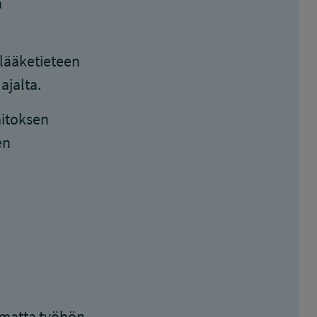
a
lääketieteen
ajalta.
aitoksen
en
matta työhön