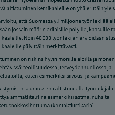
tyvä altistuminen kemikaaleille on yhä erittäin yleis
rvioitu, että Suomessa yli miljoona työntekijää al
sään jossain määrin erilaisille pölyille, kaasuille t
kaaleille. Noin 40 000 työntekijän arvioidaan alti
kaaleille päivittäin merkittävästi.
stuminen on riskinä hyvin monilla aloilla ja monen
ehtävissä: teollisuudessa, terveydenhuollossa ja
elualoilla, kuten esimerkiksi siivous- ja kampaam
istymisen seurauksena altistuneelle työntekijälle
ttyä ammattitautina esimerkiksi astma, nuha tai
etusnokkosihottuma (kontaktiurtikaria).