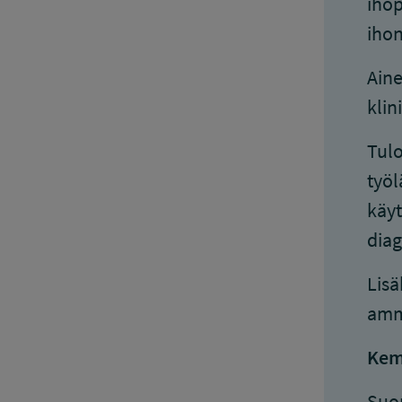
ihop
ihon
Aine
klin
Tulo
työl
käyt
diag
Lisä
amma
Kemi
Suo