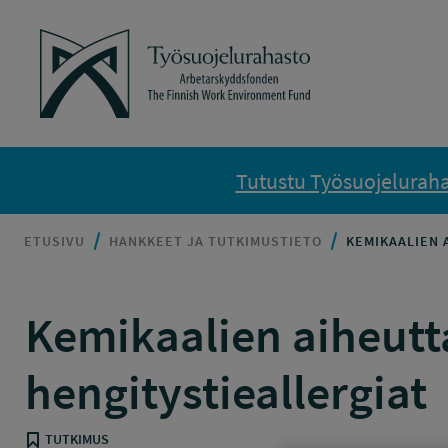
Siirry sisältöön
Työsuojelurahasto
Tutustu Työsuojelurahas
ETUSIVU
HANKKEET JA TUTKIMUSTIETO
KEMIKAALIEN 
Kemikaalien aiheutta
hengitystieallergiat
TUTKIMUS