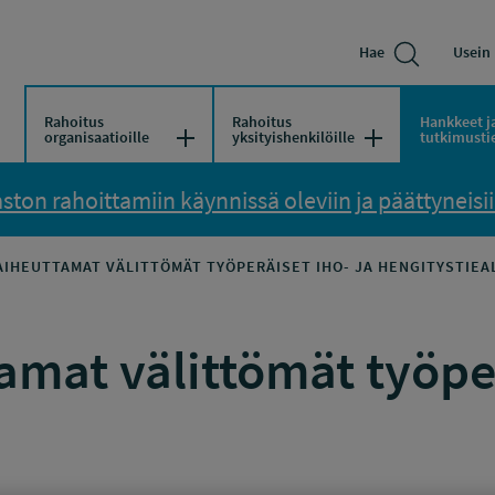
Hae
Usein 
Rahoitus
Rahoitus
Hankkeet j
Avaa/Sulje valikko
Avaa/Sulje vali
organisaatioille
yksityishenkilöille
tutkimusti
ton rahoittamiin käynnissä oleviin ja päättyneisiin
AIHEUTTAMAT VÄLITTÖMÄT TYÖPERÄISET IHO- JA HENGITYSTIEA
mat välittömät työper