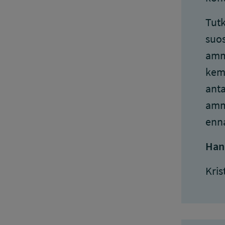
Tutk
suos
amma
kemi
anta
amma
enna
Han
Kris