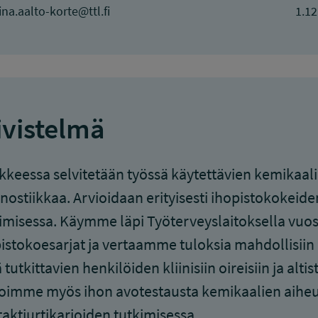
iina.aalto-korte@ttl.fi
1.12
ivistelmä
keessa selvitetään työssä käytettävien kemikaali
nostiikkaa. Arvioidaan erityisesti ihopistokokeid
imisessa. Käymme läpi Työterveyslaitoksella vuos
istokoesarjat ja vertaamme tuloksia mahdollisiin m
 tutkittavien henkilöiden kliinisiin oireisiin ja alti
oimme myös ihon avotestausta kemikaalien aiheut
aktiurtikarioiden tutkimisessa.