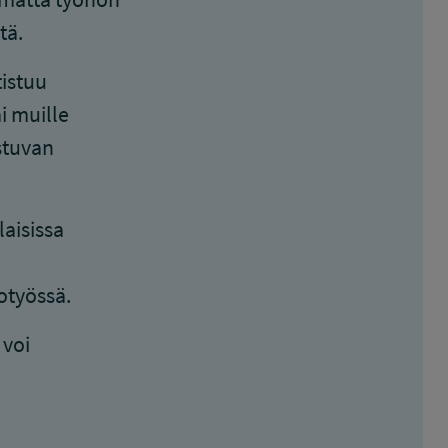
tä.
tistuu
ai muille
stuvan
laisissa
otyössä.
 voi