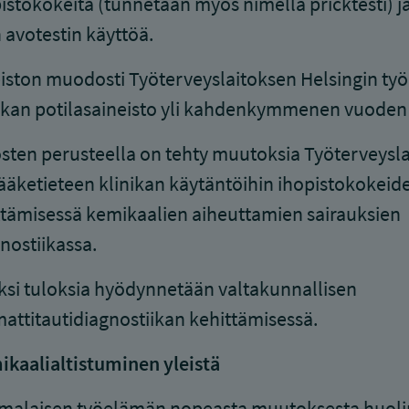
istokokeita (tunnetaan myös nimellä pricktesti) j
 avotestin käyttöä.
iston muodosti Työterveyslaitoksen Helsingin työ
ikan potilasaineisto yli kahdenkymmenen vuoden 
sten perusteella on tehty muutoksia Työterveysl
ääketieteen klinikan käytäntöihin ihopistokokeid
tämisessä kemikaalien aiheuttamien sairauksien
nostiikassa.
ksi tuloksia hyödynnetään valtakunnallisen
ttitautidiagnostiikan kehittämisessä.
kaalialtistuminen yleistä
malaisen työelämän nopeasta muutoksesta huoli