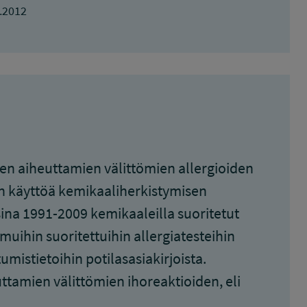
.2012
en aiheuttamien välittömien allergioiden
en käyttöä kemikaaliherkistymisen
ina 1991-2009 kemikaaleilla suoritetut
uihin suoritettuihin allergiatesteihin
stumistietoihin potilasasiakirjoista.
tamien välittömien ihoreaktioiden, eli