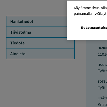
Käytämme sivustolla
painamalla hyväksyt 
Hanketiedot
Evästeasetuks
Ha
Tiivistelmä
Tiedote
HANK
Aineisto
1101
HAKIJ
Työte
TOTE
Työte
LISÄT
Krist