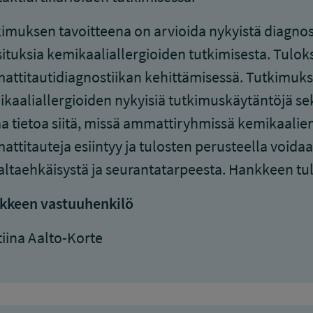
imuksen tavoitteena on arvioida nykyistä diagnost
ituksia kemikaaliallergioiden tutkimisesta. Tulo
ttitautidiagnostiikan kehittämisessä. Tutkimuks
kaaliallergioiden nykyisiä tutkimuskäytäntöjä se
a tietoa siitä, missä ammattiryhmissä kemikaalien
ttitauteja esiintyy ja tulosten perusteella voida
ltaehkäisystä ja seurantatarpeesta. Hankkeen tulo
kkeen vastuuhenkilö
tiina Aalto-Korte