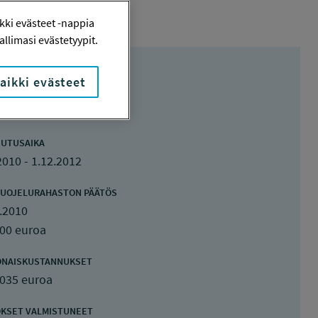
ki evästeet -nappia
llimasi evästetyypit.
aikki evästeet
UTUSAIKA
2010 - 1.12.2012
UOJELURAHASTON PÄÄTÖS
.2010
000 euroa
ONAISKUSTANNUKSET
 035 euroa
KSET VALMISTUNEET