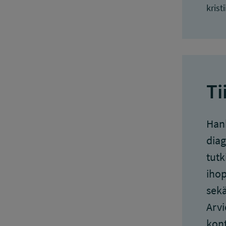
krist
Ti
Hank
diag
tutk
ihop
sekä
Arvi
kont