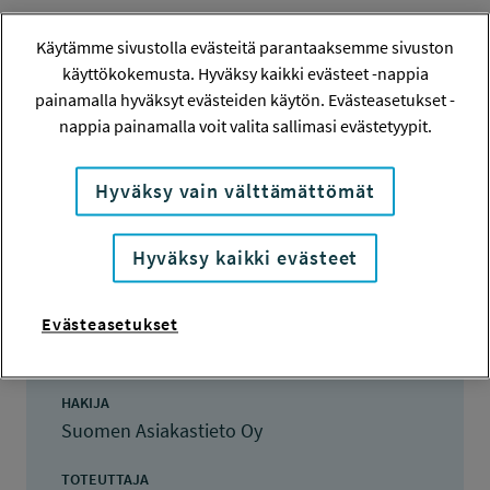
Käytämme sivustolla evästeitä parantaaksemme sivuston
käyttökokemusta. Hyväksy kaikki evästeet -nappia
Hanketiedot
painamalla hyväksyt evästeiden käytön. Evästeasetukset -
nappia painamalla voit valita sallimasi evästetyypit.
Tiivistelmä
Hyväksy vain välttämättömät
Hanketiedot
Hyväksy kaikki evästeet
Evästeasetukset
HANKENUMERO
260263
HAKIJA
Suomen Asiakastieto Oy
TOTEUTTAJA