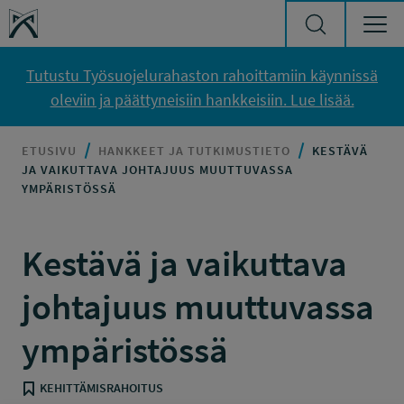
Siirry sisältöön
Työsuojelurahasto
Tutustu Työsuojelurahaston rahoittamiin käynnissä
oleviin ja päättyneisiin hankkeisiin. Lue lisää.
ETUSIVU
HANKKEET JA TUTKIMUSTIETO
KESTÄVÄ
JA VAIKUTTAVA JOHTAJUUS MUUTTUVASSA
YMPÄRISTÖSSÄ
Kestävä ja vaikuttava
johtajuus muuttuvassa
ympäristössä
KEHITTÄMISRAHOITUS