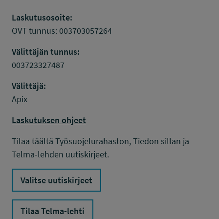
Laskutusosoite:
OVT tunnus: 003703057264
Välittäjän tunnus:
003723327487
Välittäjä:
Apix
Laskutuksen ohjeet
Tilaa täältä Työsuojelurahaston, Tiedon sillan ja
Telma-lehden uutiskirjeet.
Valitse uutiskirjeet
Tilaa Telma-lehti