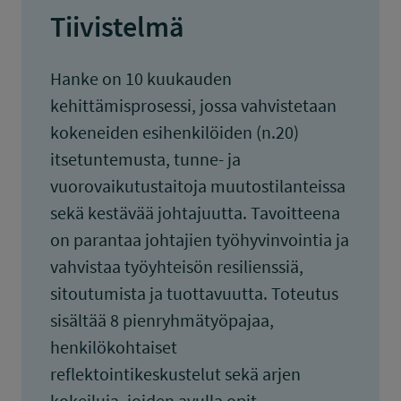
Tiivistelmä
Hanke on 10 kuukauden
kehittämisprosessi, jossa vahvistetaan
kokeneiden esihenkilöiden (n.20)
itsetuntemusta, tunne- ja
vuorovaikutustaitoja muutostilanteissa
sekä kestävää johtajuutta. Tavoitteena
on parantaa johtajien työhyvinvointia ja
vahvistaa työyhteisön resilienssiä,
sitoutumista ja tuottavuutta. Toteutus
sisältää 8 pienryhmätyöpajaa,
henkilökohtaiset
reflektointikeskustelut sekä arjen
kokeiluja, joiden avulla opit