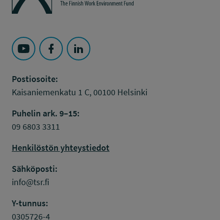
Seuraa Työsuojelurahasto kohteessa: YouTube
Seuraa Työsuojelurahasto kohteessa: Faceboo
Seuraa Työsuojelurahasto kohteessa: L
Postiosoite:
Kaisaniemenkatu 1 C, 00100 Helsinki
Puhelin ark. 9–15:
09 6803 3311
Henkilöstön yhteystiedot
Sähköposti:
info@tsr.fi
Y-tunnus:
0305726-4