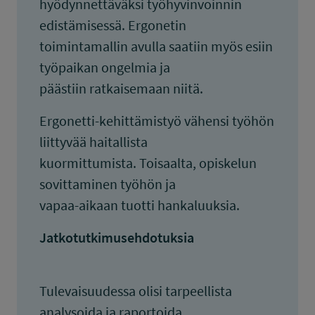
hyödynnettäväksi työhyvinvoinnin
edistämisessä. Ergonetin
toimintamallin avulla saatiin myös esiin
työpaikan ongelmia ja
päästiin ratkaisemaan niitä.
Ergonetti-kehittämistyö vähensi työhön
liittyvää haitallista
kuormittumista. Toisaalta, opiskelun
sovittaminen työhön ja
vapaa-aikaan tuotti hankaluuksia.
Jatkotutkimusehdotuksia
Tulevaisuudessa olisi tarpeellista
analysoida ja raportoida,