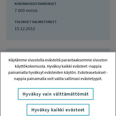
KOKONAISKUSTANNUKSET
7 000 euroa
TULOKSET VALMISTUNEET
15.12.2012
Tiivistelmä
Käytämme sivustolla evästeitä parantaaksemme sivuston
käyttökokemusta. Hyväksy kaikki evästeet -nappia
painamalla hyväksyt evästeiden käytön. Evästeasetukset -
Väitöskirjatutkimuksen tavoitteena on
nappia painamalla voit valita sallimasi evästetyypit.
tunnistaa ja tuottaa uutta tietoa
kestävästä kehityksestä työhyvinvointia
Hyväksy vain välttämättömät
edistävässä toiminnassa ja Ergonetti-
opinnoissa (ergonomian perusopinnot
Hyväksy kaikki evästeet
verkossa, 25 op).