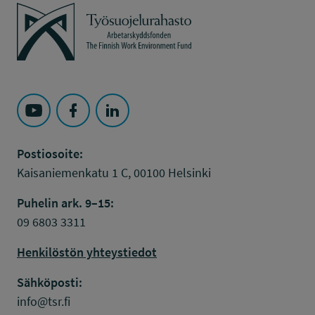
Työsuojelurahasto
Seuraa Työsuojelurahasto kohteessa: YouTube
Seuraa Työsuojelurahasto kohteessa: Faceboo
Seuraa Työsuojelurahasto kohteessa: L
Postiosoite:
Kaisaniemenkatu 1 C, 00100 Helsinki
Puhelin ark. 9–15:
09 6803 3311
Henkilöstön yhteystiedot
Sähköposti:
info@tsr.fi