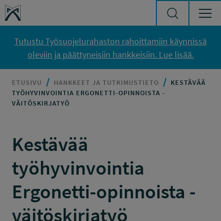
Siirry sisältöön
Työsuojelurahasto
Tutustu Työsuojelurahaston rahoittamiin käynnissä
oleviin ja päättyneisiin hankkeisiin. Lue lisää.
ETUSIVU
HANKKEET JA TUTKIMUSTIETO
KESTÄVÄÄ
TYÖHYVINVOINTIA ERGONETTI-OPINNOISTA -
VÄITÖSKIRJATYÖ
Kestävää
työhyvinvointia
Ergonetti-opinnoista -
väitöskirjatyö