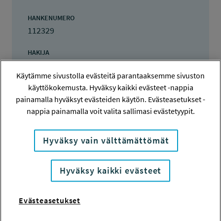
HANKENUMERO
112329
HAKIJA
Timo Räikkönen
Käytämme sivustolla evästeitä parantaaksemme sivuston
käyttökokemusta. Hyväksy kaikki evästeet -nappia
TOTEUTTAJA
Timo Räikkönen
painamalla hyväksyt evästeiden käytön. Evästeasetukset -
nappia painamalla voit valita sallimasi evästetyypit.
LISÄTIETOJA
Timo Räikkönen
Hyväksy vain välttämättömät
timo.p.raikkonen@gmail.com
Hyväksy kaikki evästeet
TOTEUTUSAIKA
1.2.2013 - 30.11.2013
Evästeasetukset
TYÖSUOJELURAHASTON PÄÄTÖS
14.11.2012