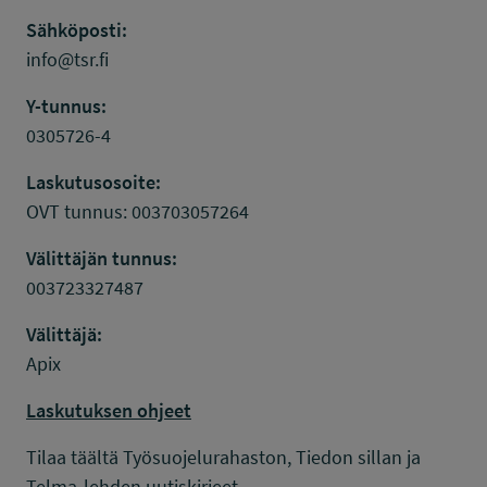
Sähköposti:
info@tsr.fi
Y-tunnus:
0305726-4
Laskutusosoite:
OVT tunnus: 003703057264
Välittäjän tunnus:
003723327487
Välittäjä:
Apix
Laskutuksen ohjeet
Tilaa täältä Työsuojelurahaston, Tiedon sillan ja
Telma-lehden uutiskirjeet.