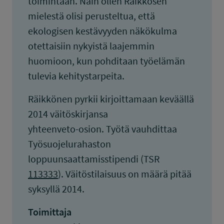
toimintaan. Näin ollen Räikkösen
mielestä olisi perusteltua, että
ekologisen kestävyyden näkökulma
otettaisiin nykyistä laajemmin
huomioon, kun pohditaan työelämän
tulevia kehitystarpeita.
Räikkönen pyrkii kirjoittamaan keväällä
2014 väitöskirjansa
yhteenveto-osion. Työtä vauhdittaa
Työsuojelurahaston
loppuunsaattamisstipendi (TSR
113333
). Väitöstilaisuus on määrä pitää
syksyllä 2014.
Toimittaja