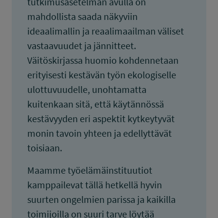
tutkimusasetelman avulla on
mahdollista saada näkyviin
ideaalimallin ja reaalimaailman väliset
vastaavuudet ja jännitteet.
Väitöskirjassa huomio kohdennetaan
erityisesti kestävän työn ekologiselle
ulottuvuudelle, unohtamatta
kuitenkaan sitä, että käytännössä
kestävyyden eri aspektit kytkeytyvät
monin tavoin yhteen ja edellyttävät
toisiaan.
Maamme työelämäinstituutiot
kamppailevat tällä hetkellä hyvin
suurten ongelmien parissa ja kaikilla
toimijoilla on suuri tarve löytää