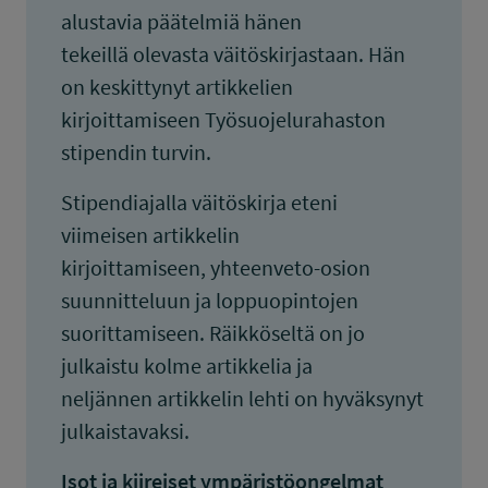
alustavia päätelmiä hänen
tekeillä olevasta väitöskirjastaan. Hän
on keskittynyt artikkelien
kirjoittamiseen Työsuojelurahaston
stipendin turvin.
Stipendiajalla väitöskirja eteni
viimeisen artikkelin
kirjoittamiseen, yhteenveto-osion
suunnitteluun ja loppuopintojen
suorittamiseen. Räikköseltä on jo
julkaistu kolme artikkelia ja
neljännen artikkelin lehti on hyväksynyt
julkaistavaksi.
Isot ja kiireiset ympäristöongelmat