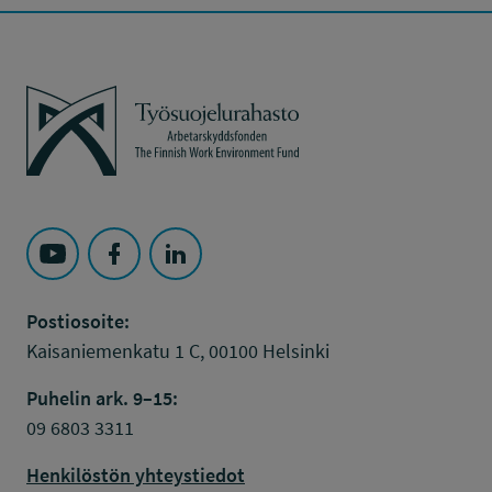
Työsuojelurahasto
Seuraa Työsuojelurahasto kohteessa: YouTube
Seuraa Työsuojelurahasto kohteessa: Faceboo
Seuraa Työsuojelurahasto kohteessa: L
Postiosoite:
Kaisaniemenkatu 1 C, 00100 Helsinki
Puhelin ark. 9–15:
09 6803 3311
Henkilöstön yhteystiedot