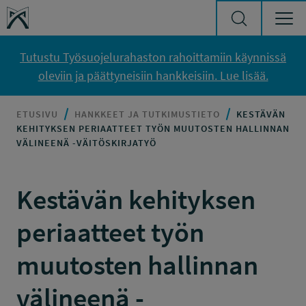
Siirry sisältöön
Työsuojelurahasto
Tutustu Työsuojelurahaston rahoittamiin käynnissä
oleviin ja päättyneisiin hankkeisiin. Lue lisää.
ETUSIVU
HANKKEET JA TUTKIMUSTIETO
KESTÄVÄN
KEHITYKSEN PERIAATTEET TYÖN MUUTOSTEN HALLINNAN
VÄLINEENÄ -VÄITÖSKIRJATYÖ
Kestävän kehityksen
periaatteet työn
muutosten hallinnan
välineenä -