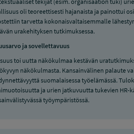
ekstuaaliset tekijät (esim. organisaation tuki) uri
allisuus oli teoreettisesti hajanaista ja painottui
stettiin tarvetta kokonaisvaltaisemmalle lähestymi
ävän urakehityksen tutkimuksessa.
usarvo ja sovellettavuus
isuus toi uutta näkökulmaa kestävän uratutkimuks
yökyvyn näkökulmasta. Kansainvälinen palaute vah
ynnettävyyttä suomalaisessa työelämässä. Tuloks
muotoisuutta ja urien jatkuvuutta tukevien HR-k
ainvälistyvässä työympäristössä.