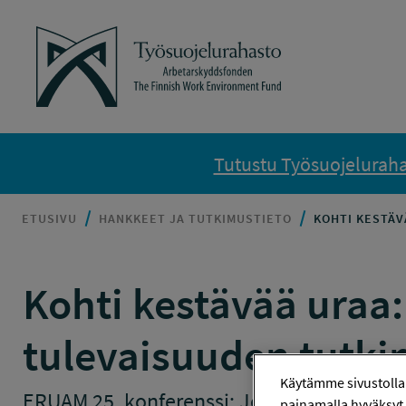
Siirry sisältöön
Työsuojelurahasto
Tutustu Työsuojelurahas
ETUSIVU
HANKKEET JA TUTKIMUSTIETO
KOHTI KESTÄV
Kohti kestävää uraa:
tulevaisuuden tutk
Käytämme sivustolla
ERUAM 25. konferenssi: Johtaminen tarkoit
painamalla hyväksyt 