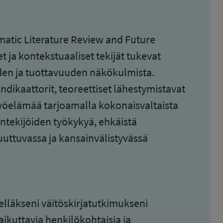
matic Literature Review and Future
 ja kontekstuaaliset tekijät tukevat
eyden ja tuottavuuden näkökulmista.
indikaattorit, teoreettiset lähestymistavat
työelämää tarjoamalla kokonaisvaltaista
öntekijöiden työkykyä, ehkäistä
uttuvassa ja kansainvälistyvässä
elläkseni väitöskirjatutkimukseni
aikuttavia henkilökohtaisia ja