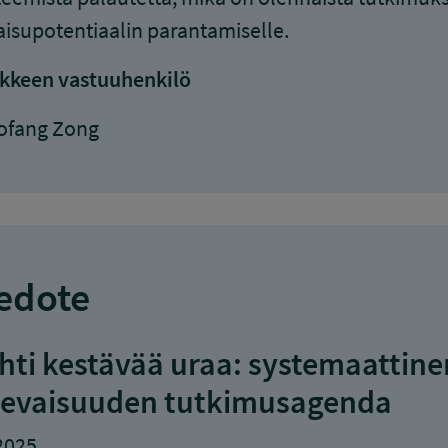
aisupotentiaalin parantamiselle.
kkeen vastuuhenkilö
ofang Zong
edote
hti kestävää uraa: systemaattinen
levaisuuden tutkimusagenda
2025