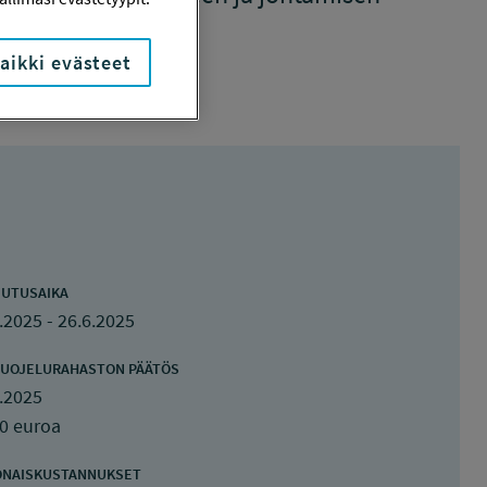
aikki evästeet
UTUSAIKA
.2025 - 26.6.2025
UOJELURAHASTON PÄÄTÖS
.2025
0 euroa
ONAISKUSTANNUKSET