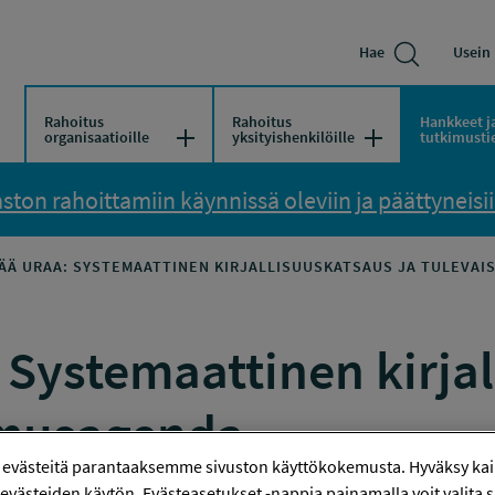
Hae
Usein 
Rahoitus
Rahoitus
Hankkeet j
Avaa/Sulje valikko
Avaa/Sulje vali
organisaatioille
yksityishenkilöille
tutkimusti
ton rahoittamiin käynnissä oleviin ja päättyneisiin
ÄÄ URAA: SYSTEMAATTINEN KIRJALLISUUSKATSAUS JA TULEVA
 Systemaattinen kirjal
imusagenda
 evästeitä parantaaksemme sivuston käyttökokemusta. Hyväksy kaik
uksella, 22.–25. kesäkuuta 2025, Firenzen yli
evästeiden käytön. Evästeasetukset -nappia painamalla voit valita sa