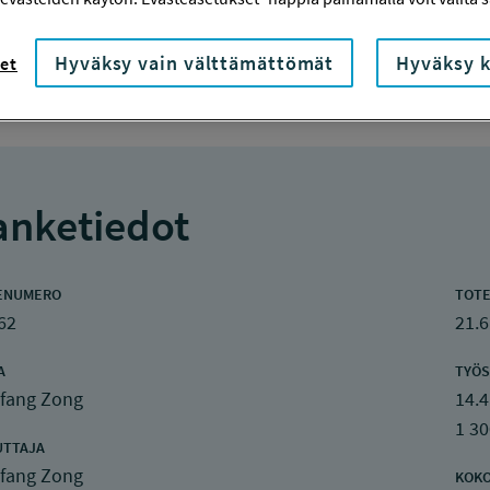
Hyväksy vain välttämättömät
Hyväksy k
et
nketiedot
ENUMERO
TOTE
62
21.6
A
TYÖS
fang Zong
14.4
1 30
UTTAJA
fang Zong
KOK