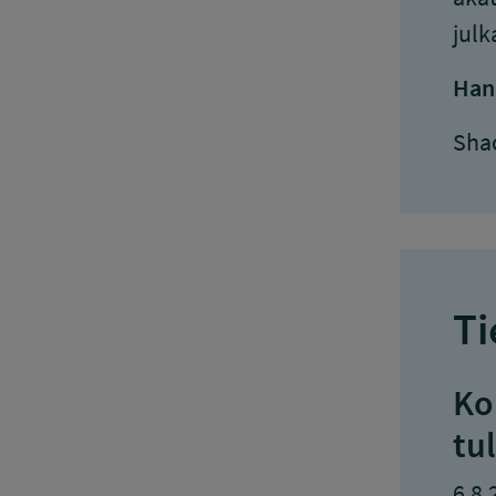
julk
Han
Sha
Ti
Ko
tu
6.8.