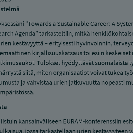
istelmä
yksessäni ”Towards a Sustainable Career: A Syste
arch Agenda” tarkasteltiin, mitkä henkilökohtaiset
rien kestävyyttä – erityisesti hyvinvoinnin, terv
emaattinen kirjallisuuskatsaus toi esiin keskeiset 
utkimusaukot. Tulokset hyödyttävät suomalaista 
rrystä siitä, miten organisaatiot voivat tukea ty
musta ja vahvistaa urien jatkuvuutta nopeasti mu
mpäristössä.
sta
listuin kansainväliseen EURAM-konferenssiin esit
ulkaisua, jossa tarkastellaan urien kestävyyteen v