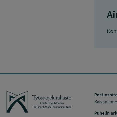
Ai
Konf
Työsuojelurahasto
Postiosoite
Kaisaniemen
Puhelin ark