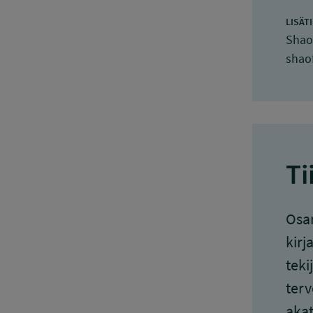
LISÄT
Shao
shao
Ti
Osan
kirj
teki
terv
akat