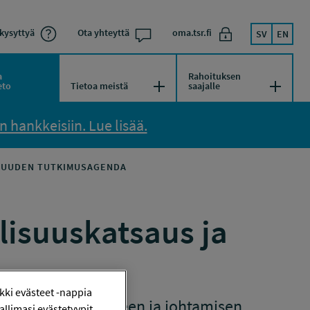
kysyttyä
Ota yhteyttä
oma.tsr.fi
SV
EN
a
Rahoituksen
kko
Avaa/Sulje valikko
Avaa/Su
eto
Tietoa meistä
saajalle
 hankkeisiin. Lue lisää.
ISUUDEN TUTKIMUSAGENDA
lisuuskatsaus ja
ki evästeet -nappia
opisto, Taloustieteen ja johtamisen
llimasi evästetyypit.