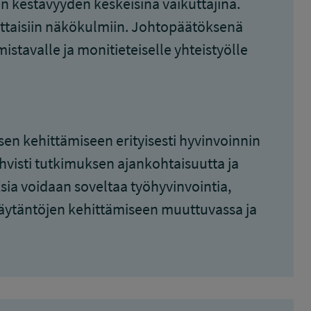
en kestävyyden keskeisinä vaikuttajina.
 osittaisiin näkökulmiin. Johtopäätöksenä
stavalle ja monitieteiselle yhteistyölle
en kehittämiseen erityisesti hyvinvoinnin
visti tutkimuksen ajankohtaisuutta ja
ia voidaan soveltaa työhyvinvointia,
äytäntöjen kehittämiseen muuttuvassa ja