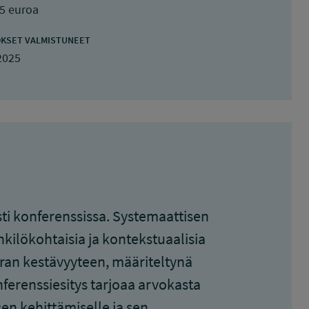
5 euroa
KSET VALMISTUNEET
2025
esti konferenssissa. Systemaattisen
kilökohtaisia ja kontekstuaalisia
 uran kestävyyteen, määriteltynä
ferenssiesitys tarjoaa arvokasta
en kehittämiselle ja sen