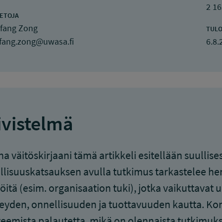
2 16
IETOJA
fang Zong
TULO
fang.zong@uwasa.fi
6.8.
ivistelmä
a väitöskirjaani tämä artikkeli esitellään suullis
allisuuskatsauksen avulla tutkimus tarkastelee hen
jöitä (esim. organisaation tuki), jotka vaikuttavat
eyden, onnellisuuden ja tuottavuuden kautta. Kon
eemista palautetta, mikä on olennaista tutkimuks