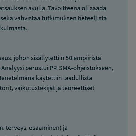
katsauksen avulla. Tavoitteena oli saada
sekä vahvistaa tutkimuksen tieteellistä
ökulmasta.
aus, johon sisällytettiin 50 empiiristä
ä. Analyysi perustui PRISMA-ohjeistukseen,
Menetelmänä käytettiin laadullista
orit, vaikutustekijät ja teoreettiset
m. terveys, osaaminen) ja