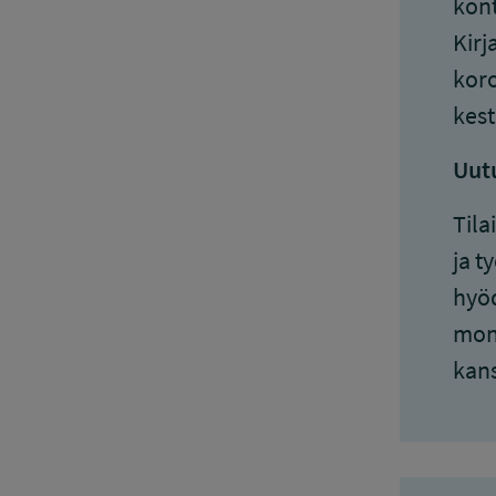
kont
Kirj
koro
kest
Uutu
Tila
ja t
hyöd
moni
kans