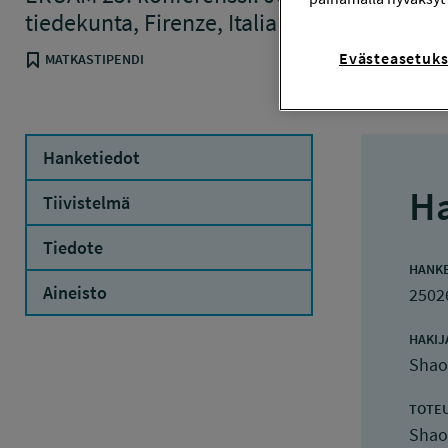
tiedekunta, Firenze, Italia
Evästeasetuks
MATKASTIPENDI
Hanketiedot
Ha
Tiivistelmä
Tiedote
HANK
Aineisto
2502
HAKIJ
Shao
TOTE
Shao