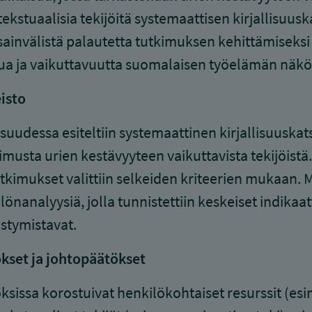
ekstuaalisia tekijöitä systemaattisen kirjallisuus
ainvälistä palautetta tutkimuksen kehittämiseksi 
ua ja vaikuttavuutta suomalaisen työelämän näk
isto
isuudessa esiteltiin systemaattinen kirjallisuuskats
imusta urien kestävyyteen vaikuttavista tekijöist
utkimukset valittiin selkeiden kriteerien mukaan. 
llönanalyysiä, jolla tunnistettiin keskeiset indikaatt
stymistavat.
kset ja johtopäätökset
ksissa korostuivat henkilökohtaiset resurssit (esi