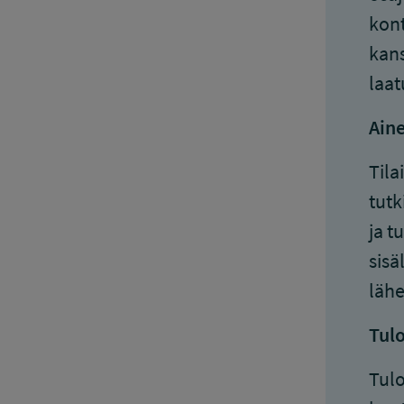
kont
kans
laat
Aine
Tila
tutk
ja t
sisä
lähe
Tulo
Tulo