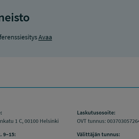
neisto
erenssiesitys
Avaa
:
Laskutusosoite:
katu 1 C, 00100 Helsinki
OVT tunnus: 00370305726
. 9–15:
Välittäjän tunnus: