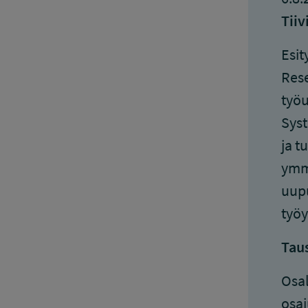
Tiiv
Esit
Rese
työu
Syst
ja t
ymmä
uupu
työy
Tau
Osal
osaj