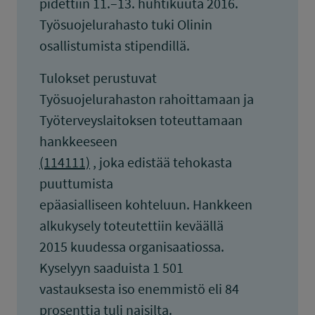
pidettiin 11.–13. huhtikuuta 2016.
Työsuojelurahasto tuki Olinin
osallistumista stipendillä.
Tulokset perustuvat
Työsuojelurahaston rahoittamaan ja
Työterveyslaitoksen toteuttamaan
hankkeeseen
(114111)
, joka edistää tehokasta
puuttumista
epäasialliseen kohteluun. Hankkeen
alkukysely toteutettiin keväällä
2015 kuudessa organisaatiossa.
Kyselyyn saaduista 1 501
vastauksesta iso enemmistö eli 84
prosenttia tuli naisilta.