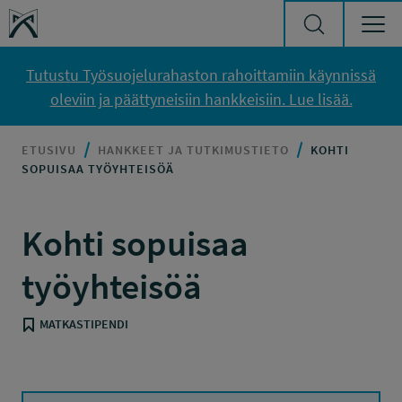
Siirry sisältöön
Työsuojelurahasto
Tutustu Työsuojelurahaston rahoittamiin käynnissä
oleviin ja päättyneisiin hankkeisiin. Lue lisää.
ETUSIVU
HANKKEET JA TUTKIMUSTIETO
KOHTI
SOPUISAA TYÖYHTEISÖÄ
Kohti sopuisaa
työyhteisöä
MATKASTIPENDI