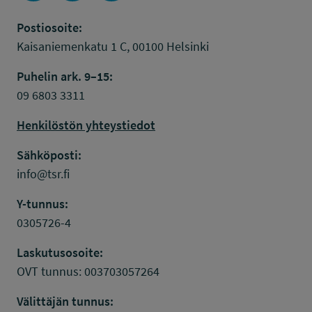
Postiosoite:
Kaisaniemenkatu 1 C, 00100 Helsinki
Puhelin ark. 9–15:
09 6803 3311
Henkilöstön yhteystiedot
Sähköposti:
info@tsr.fi
Y-tunnus:
0305726-4
Laskutusosoite:
OVT tunnus: 003703057264
Välittäjän tunnus: