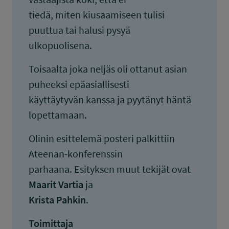
tiedä, miten kiusaamiseen tulisi
puuttua tai halusi pysyä
ulkopuolisena.
Toisaalta joka neljäs oli ottanut asian
puheeksi epäasiallisesti
käyttäytyvän kanssa ja pyytänyt häntä
lopettamaan.
Olinin esittelemä posteri palkittiin
Ateenan-konferenssin
parhaana. Esityksen muut tekijät ovat
Maarit Vartia
ja
Krista Pahkin
.
Toimittaja