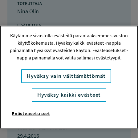
TOTEUTTAJA
Nina Olin
LISÄTIETOJA
Nina Olin
Käytämme sivustolla evästeitä parantaaksemme sivuston
nina.olin@ttl.fi
käyttökokemusta. Hyväksy kaikki evästeet -nappia
painamalla hyväksyt evästeiden käytön. Evästeasetukset -
TOTEUTUSAIKA
nappia painamalla voit valita sallimasi evästetyypit.
10.4.2016 - 29.4.2016
Hyväksy vain välttämättömät
TYÖSUOJELURAHASTON PÄÄTÖS
19.2.2016
960 euroa
Hyväksy kaikki evästeet
KOKONAISKUSTANNUKSET
Evästeasetukset
960 euroa
TULOKSET VALMISTUNEET
29.4.2016