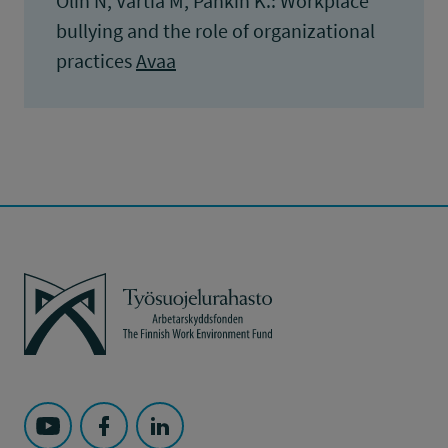
Olin N, Vartia M, Pahkin K.: Workplace
bullying and the role of organizational
practices
Avaa
Työsuojelurahasto
Seuraa Työsuojelurahasto kohteessa: YouTube
Seuraa Työsuojelurahasto kohteessa: Faceboo
Seuraa Työsuojelurahasto kohteessa: L