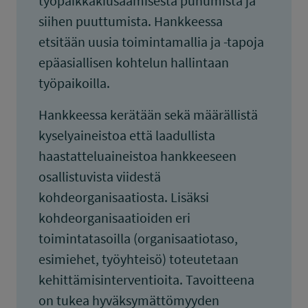
työpaikkakiusaamisesta puhumista ja
siihen puuttumista. Hankkeessa
etsitään uusia toimintamallia ja -tapoja
epäasiallisen kohtelun hallintaan
työpaikoilla.
Hankkeessa kerätään sekä määrällistä
kyselyaineistoa että laadullista
haastatteluaineistoa hankkeeseen
osallistuvista viidestä
kohdeorganisaatiosta. Lisäksi
kohdeorganisaatioiden eri
toimintatasoilla (organisaatiotaso,
esimiehet, työyhteisö) toteutetaan
kehittämisinterventioita. Tavoitteena
on tukea hyväksymättömyyden