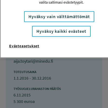
valita sallimasi evästetyypit.
115462
HAKIJA
Hyväksy vain välttämättömät
Aija Töytäri
Hyväksy kaikki evästeet
TOTEUTTAJA
Aija Töytäri
Evästeasetukset
LISÄTIETOJA
Aija Töytäri
aija.toytari@minedu.fi
TOTEUTUSAIKA
1.1.2016 - 30.12.2016
TYÖSUOJELURAHASTON PÄÄTÖS
6.11.2015
5 300 euroa