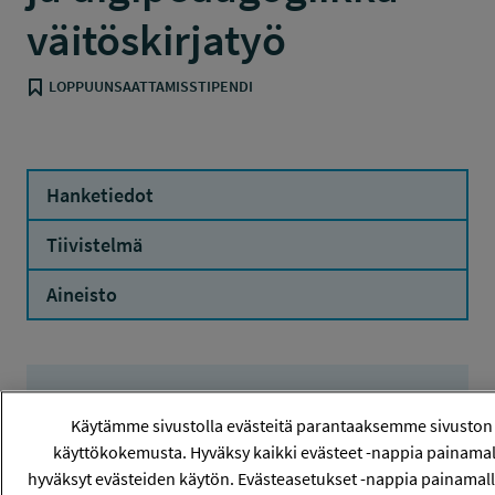
väitöskirjatyö
LOPPUUNSAATTAMISSTIPENDI
Hanketiedot
Tiivistelmä
Aineisto
Hanketiedot
Käytämme sivustolla evästeitä parantaaksemme sivuston
käyttökokemusta. Hyväksy kaikki evästeet -nappia painamal
hyväksyt evästeiden käytön. Evästeasetukset -nappia painamall
HANKENUMERO