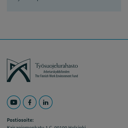
Työsuojelurahasto
Seuraa Työsuojelurahasto kohteessa: YouTube
Seuraa Työsuojelurahasto kohteessa: Faceboo
Seuraa Työsuojelurahasto kohteessa: L
Postiosoite:
Kaisaniemenkatu 1 C, 00100 Helsinki