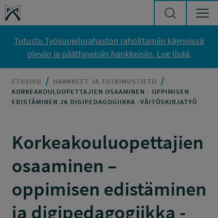
Siirry sisältöön
Työsuojelurahasto
Tutustu Työsuojelurahaston rahoittamiin käynnissä
oleviin ja päättyneisiin hankkeisiin. Lue lisää.
ETUSIVU
HANKKEET JA TUTKIMUSTIETO
KORKEAKOULUOPETTAJIEN OSAAMINEN - OPPIMISEN
EDISTÄMINEN JA DIGIPEDAGOGIIKKA -VÄITÖSKIRJATYÖ
Korkeakouluopettajien
osaaminen –
oppimisen edistäminen
ja digipedagogiikka -