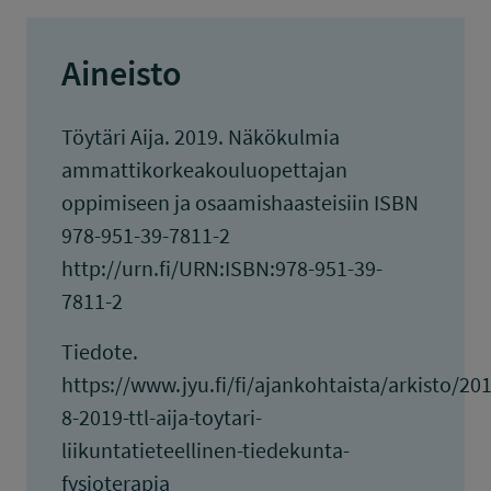
Aineisto
Töytäri Aija. 2019. Näkökulmia
ammattikorkeakouluopettajan
oppimiseen ja osaamishaasteisiin ISBN
978-951-39-7811-2
http://urn.fi/URN:ISBN:978-951-39-
7811-2
Tiedote.
https://www.jyu.fi/fi/ajankohtaista/arkisto/20
8-2019-ttl-aija-toytari-
liikuntatieteellinen-tiedekunta-
fysioterapia