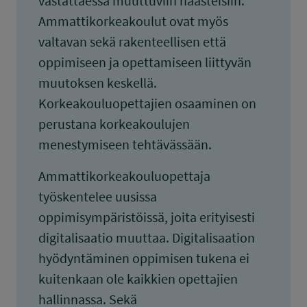
vastattaessa muuttuviin haasteisiin.
Ammattikorkeakoulut ovat myös
valtavan sekä rakenteellisen että
oppimiseen ja opettamiseen liittyvän
muutoksen keskellä.
Korkeakouluopettajien osaaminen on
perustana korkeakoulujen
menestymiseen tehtävässään.
Ammattikorkeakouluopettaja
työskentelee uusissa
oppimisympäristöissä, joita erityisesti
digitalisaatio muuttaa. Digitalisaation
hyödyntäminen oppimisen tukena ei
kuitenkaan ole kaikkien opettajien
hallinnassa. Sekä