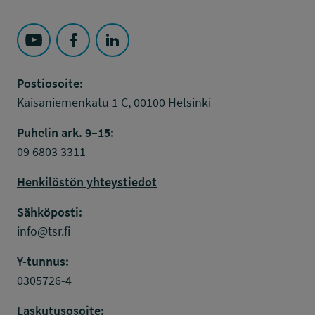
Seuraa Työsuojelurahasto kohteessa: YouTube
Seuraa Työsuojelurahasto kohteessa: Faceboo
Seuraa Työsuojelurahasto kohteessa: L
Postiosoite:
Kaisaniemenkatu 1 C, 00100 Helsinki
Puhelin ark. 9–15:
09 6803 3311
Henkilöstön yhteystiedot
Sähköposti:
info@tsr.fi
Y-tunnus:
0305726-4
Laskutusosoite: