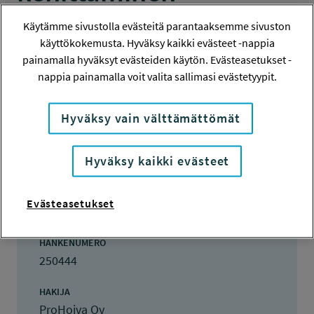
KEHITTÄMISRAHOITUS
Käytämme sivustolla evästeitä parantaaksemme sivuston
käyttökokemusta. Hyväksy kaikki evästeet -nappia
painamalla hyväksyt evästeiden käytön. Evästeasetukset -
nappia painamalla voit valita sallimasi evästetyypit.
Hanketiedot
Hyväksy vain välttämättömät
Tiivistelmä
Hyväksy kaikki evästeet
Hanketiedot
Evästeasetukset
HANKENUMERO
250444
HAKIJA
ProHoiva Oy