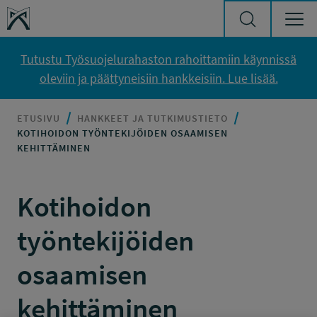
Siirry sisältöön
Työsuojelurahasto
Tutustu Työsuojelurahaston rahoittamiin käynnissä
oleviin ja päättyneisiin hankkeisiin. Lue lisää.
ETUSIVU
HANKKEET JA TUTKIMUSTIETO
KOTIHOIDON TYÖNTEKIJÖIDEN OSAAMISEN
KEHITTÄMINEN
Kotihoidon
työntekijöiden
osaamisen
kehittäminen