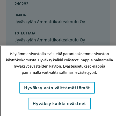
240283
HAKIJA
Jyväskylän Ammattikorkeakoulu Oy
TOTEUTTAJA
Jyväskylän Ammattikorkeakoulu Oy
LISÄTIETOJA
Käytämme sivustolla evästeitä parantaaksemme sivuston
Katriina Hyvönen
käyttökokemusta. Hyväksy kaikki evästeet -nappia painamalla
katriina.hyvonen@jamk.fi
hyväksyt evästeiden käytön. Evästeasetukset -nappia
painamalla voit valita sallimasi evästetyypit.
TOTEUTUSAIKA
1.3.2025 - 28.2.2026
Hyväksy vain välttämättömät
TYÖSUOJELURAHASTON PÄÄTÖS
12.11.2024
Hyväksy kaikki evästeet
23 000 euroa