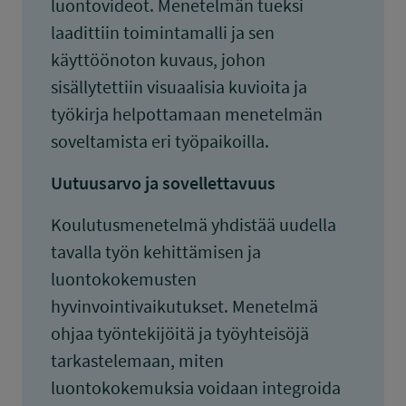
luontovideot. Menetelmän tueksi
laadittiin toimintamalli ja sen
käyttöönoton kuvaus, johon
sisällytettiin visuaalisia kuvioita ja
työkirja helpottamaan menetelmän
soveltamista eri työpaikoilla.
Uutuusarvo ja sovellettavuus
Koulutusmenetelmä yhdistää uudella
tavalla työn kehittämisen ja
luontokokemusten
hyvinvointivaikutukset. Menetelmä
ohjaa työntekijöitä ja työyhteisöjä
tarkastelemaan, miten
luontokokemuksia voidaan integroida