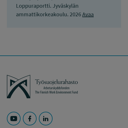
Loppuraportti. Jyväskylän
ammattikorkeakoulu. 2026
Avaa
Työsuojelurahasto
Seuraa Työsuojelurahasto kohteessa: YouTube
Seuraa Työsuojelurahasto kohteessa: Faceboo
Seuraa Työsuojelurahasto kohteessa: L