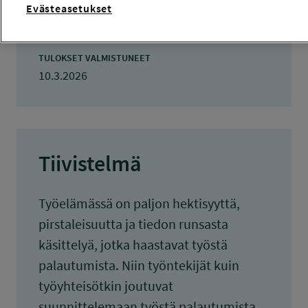
Evästeasetukset
KOKONAISKUSTANNUKSET
32 772 euroa
TULOKSET VALMISTUNEET
10.3.2026
Tiivistelmä
Työelämässä on paljon hektisyyttä,
pirstaleisuutta ja tiedon runsasta
käsittelyä, jotka haastavat työstä
palautumista. Niin työntekijät kuin
työyhteisötkin joutuvat
suunnittelemaan työstä palautumista