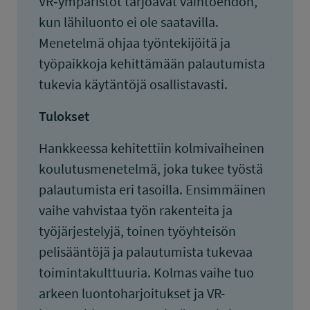
VR‑ympäristöt tarjoavat vaihtoehdon,
kun lähiluonto ei ole saatavilla.
Menetelmä ohjaa työntekijöitä ja
työpaikkoja kehittämään palautumista
tukevia käytäntöjä osallistavasti.
Tulokset
Hankkeessa kehitettiin kolmivaiheinen
koulutusmenetelmä, joka tukee työstä
palautumista eri tasoilla. Ensimmäinen
vaihe vahvistaa työn rakenteita ja
työjärjestelyjä, toinen työyhteisön
pelisääntöjä ja palautumista tukevaa
toimintakulttuuria. Kolmas vaihe tuo
arkeen luontoharjoitukset ja VR-