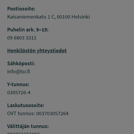
Postiosoite:
Kaisaniemenkatu 1 C, 00100 Helsinki
Puhelin ark. 9–15:
09 6803 3311
Henkilöstön yhteystiedot
Sähköposti:
info@tsr.fi
Y-tunnus:
0305726-4
Laskutusosoite:
OVT tunnus: 003703057264
Välittäjän tunnus: