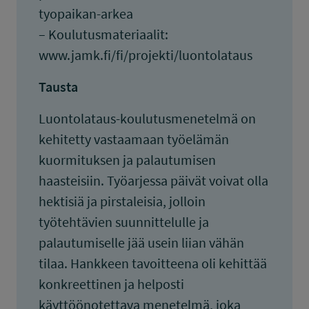
tyopaikan-arkea
– Koulutusmateriaalit:
www.jamk.fi/fi/projekti/luontolataus
Tausta
Luontolataus-koulutusmenetelmä on
kehitetty vastaamaan työelämän
kuormituksen ja palautumisen
haasteisiin. Työarjessa päivät voivat olla
hektisiä ja pirstaleisia, jolloin
työtehtävien suunnittelulle ja
palautumiselle jää usein liian vähän
tilaa. Hankkeen tavoitteena oli kehittää
konkreettinen ja helposti
käyttöönotettava menetelmä, joka