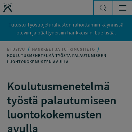
Siirry sisältöön
Työsuojelurahasto
Tutustu Työsuojelurahaston rahoittamiin käynnissä
oleviin ja päättyneisiin hankkeisiin. Lue lisää.
ETUSIVU
HANKKEET JA TUTKIMUSTIETO
KOULUTUSMENETELMÄ TYÖSTÄ PALAUTUMISEEN
LUONTOKOKEMUSTEN AVULLA
Koulutusmenetelmä
työstä palautumiseen
luontokokemusten
avulla