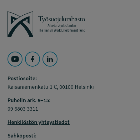
Työsuojelurahasto
Seuraa Työsuojelurahasto kohteessa: YouTube
Seuraa Työsuojelurahasto kohteessa: Faceboo
Seuraa Työsuojelurahasto kohteessa: L
Postiosoite:
Kaisaniemenkatu 1 C, 00100 Helsinki
Puhelin ark. 9–15:
09 6803 3311
Henkilöstön yhteystiedot
Sähköposti: