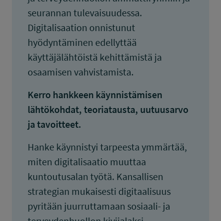
seurannan tulevaisuudessa.
Digitalisaation onnistunut
hyödyntäminen edellyttää
käyttäjälähtöistä kehittämistä ja
osaamisen vahvistamista.
Kerro hankkeen käynnistämisen
lähtökohdat, teoriatausta, uutuusarvo
ja tavoitteet.
Hanke käynnistyi tarpeesta ymmärtää,
miten digitalisaatio muuttaa
kuntoutusalan työtä. Kansallisen
strategian mukaisesti digitaalisuus
pyritään juurruttamaan sosiaali- ja
terveydenhuollon kivijalaksi.