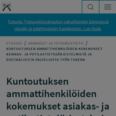
Siirry sisältöön
Työsuojelurahasto
Tutustu Työsuojelurahaston rahoittamiin käynnissä
oleviin ja päättyneisiin hankkeisiin. Lue lisää.
ETUSIVU
HANKKEET JA TUTKIMUSTIETO
KUNTOUTUKSEN AMMATTIHENKILÖIDEN KOKEMUKSET
ASIAKAS- JA POTILASTIETOJÄRJESTELMISTÄ JA
DIGITAALISISTA PALVELUISTA TYÖN TUKENA
Kuntoutuksen
ammattihenkilöiden
kokemukset asiakas- ja