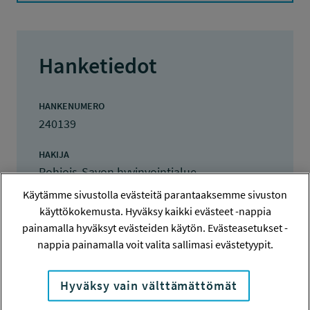
Hanketiedot
HANKENUMERO
240139
HAKIJA
Pohjois-Savon hyvinvointialue
Käytämme sivustolla evästeitä parantaaksemme sivuston
TOTEUTTAJA
käyttökokemusta. Hyväksy kaikki evästeet -nappia
Pohjois-Savon hyvinvointialue
painamalla hyväksyt evästeiden käytön. Evästeasetukset -
nappia painamalla voit valita sallimasi evästetyypit.
LISÄTIETOJA
Virpi Jylhä
Hyväksy vain välttämättömät
virpi.jylha@pshyvinvointialue.fi