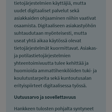
tietojärjestelmien käyttäjiä, mutta
uudet digitaaliset palvelut sekä
asiakkaiden ohjaaminen niihin vaativat
osaamista. Digitaaliseen asiakastyöhön
suhtaudutaan myönteisesti, mutta
useat yhtä aikaa käytössä olevat
tietojärjestelmät kuormittavat. Asiakas-
ja potilastietojärjestelmien
yhteentoimivuutta tulee kehittää ja
huomioida ammattihenkilöiden tuki- ja
koulutustarpeita sekä kuntoutusalan
erityispiirteet digitaalisessa työssä.
Uutuusarvo ja sovellettavuus
Hankkeen tulosten pohjalta syntyneet