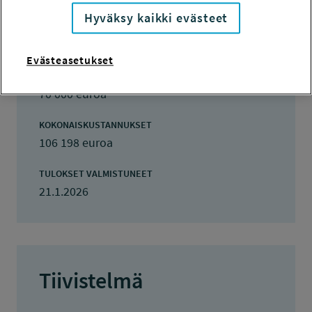
TOTEUTUSAIKA
Hyväksy kaikki evästeet
1.8.2024 - 31.8.2025
TYÖSUOJELURAHASTON PÄÄTÖS
Evästeasetukset
23.4.2024
70 000 euroa
KOKONAISKUSTANNUKSET
106 198 euroa
TULOKSET VALMISTUNEET
21.1.2026
Tiivistelmä