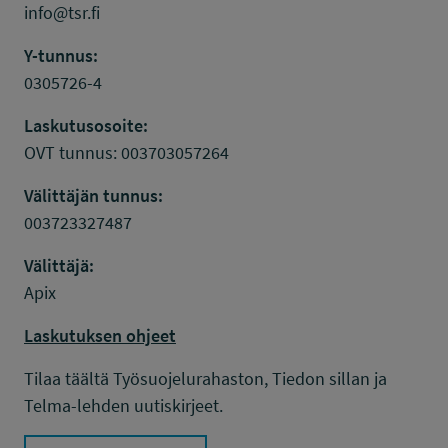
info@tsr.fi
Y-tunnus:
0305726-4
Laskutusosoite:
OVT tunnus: 003703057264
Välittäjän tunnus:
003723327487
Välittäjä:
Apix
Laskutuksen ohjeet
Tilaa täältä Työsuojelurahaston, Tiedon sillan ja
Telma-lehden uutiskirjeet.