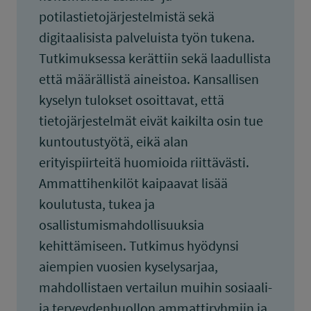
potilastietojärjestelmistä sekä
digitaalisista palveluista työn tukena.
Tutkimuksessa kerättiin sekä laadullista
että määrällistä aineistoa. Kansallisen
kyselyn tulokset osoittavat, että
tietojärjestelmät eivät kaikilta osin tue
kuntoutustyötä, eikä alan
erityispiirteitä huomioida riittävästi.
Ammattihenkilöt kaipaavat lisää
koulutusta, tukea ja
osallistumismahdollisuuksia
kehittämiseen. Tutkimus hyödynsi
aiempien vuosien kyselysarjaa,
mahdollistaen vertailun muihin sosiaali-
ja terveydenhuollon ammattiryhmiin ja