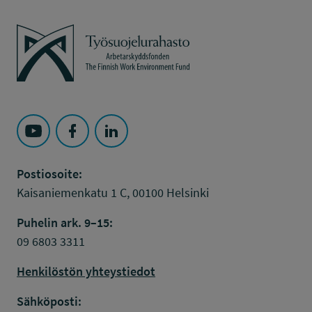
Työsuojelurahasto
Seuraa Työsuojelurahasto kohteessa: YouTube
Seuraa Työsuojelurahasto kohteessa: Faceboo
Seuraa Työsuojelurahasto kohteessa: L
Postiosoite:
Kaisaniemenkatu 1 C, 00100 Helsinki
Puhelin ark. 9–15:
09 6803 3311
Henkilöstön yhteystiedot
Sähköposti: