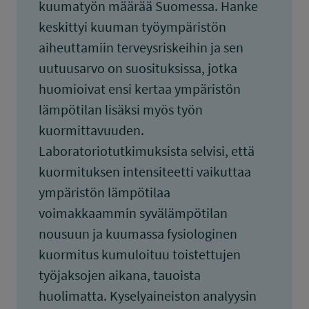
kuumatyön määrää Suomessa. Hanke
keskittyi kuuman työympäristön
aiheuttamiin terveysriskeihin ja sen
uutuusarvo on suosituksissa, jotka
huomioivat ensi kertaa ympäristön
lämpötilan lisäksi myös työn
kuormittavuuden.
Laboratoriotutkimuksista selvisi, että
kuormituksen intensiteetti vaikuttaa
ympäristön lämpötilaa
voimakkaammin syvälämpötilan
nousuun ja kuumassa fysiologinen
kuormitus kumuloituu toistettujen
työjaksojen aikana, tauoista
huolimatta. Kyselyaineiston analyysin