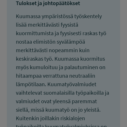
Tulokset ja johtopäätökset
Kuumassa ympäristössä työskentely
lisää merkittävästi fyysistä
kuormittumista ja fyysisesti raskas työ
nostaa elimistön syvälämpöä
merkittävästi nopeammin kuin
keskiraskas työ. Kuumassa kuormitus
myös kumuloituu ja palautuminen on
hitaampaa verrattuna neutraaliin
lämpötilaan. Kuumatyövalmiudet
vaihtelevat suomalaisilla työpaikoilla ja
valmiudet ovat yleensä paremmat
siellä, missä kuumatyö on jo yleistä.
Kuitenkin joillakin riskialojen
työpaikoilla kuumatyövalmiuksissa on