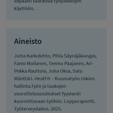
vapaasti saatavilla työpaikkojen
käyttöön.
Aineisto
Jutta Karkulehto, Pihla Säynäjäkangas,
Fanni Moilanen, Teemu Paajanen, Ari-
Pekka Rauttola, Juha Oksa, Satu
Mänttäri. HeatFit – Kuumatyön riskien
hallinta.Työn ja taukojen
vuorottelusuositukset fyysisesti
kuormittavaan työhön. Loppuraportti.
Työterveyslaitos. 2025.