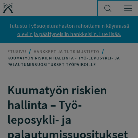
Siirry sisältöön
Työsuojelurahasto
Tutustu Työsuojelurahaston rahoittamiin käynnissä
oleviin ja päättyneisiin hankkeisiin. Lue lisää.
ETUSIVU
HANKKEET JA TUTKIMUSTIETO
KUUMATYÖN RISKIEN HALLINTA - TYÖ-LEPOSYKLI- JA
PALAUTUMISSUOSITUKSET TYÖPAIKOILLE
Kuumatyön riskien
hallinta – Työ-
leposykli- ja
palautumissuositukset