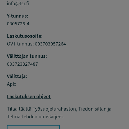
info@tsr.fi
Y-tunnus:
0305726-4
Laskutusosoite:
OVT tunnus: 003703057264
Välittäjän tunnus:
003723327487
Välittäjä:
Apix
Laskutuksen ohjeet
Tilaa täältä Työsuojelurahaston, Tiedon sillan ja
Telma-lehden uutiskirjeet.