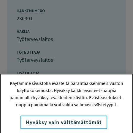
HANKENUMERO
230301
HAKIJA
Työterveyslaitos
TOTEUTTAJA
Työterveyslaitos
LISÄTIETOJA
Jutta Karkulehto
Käytämme sivustolla evästeitä parantaaksemme sivuston
jutta.karkulehto@ttl.fi
käyttökokemusta. Hyväksy kaikki evästeet -nappia
painamalla hyväksyt evästeiden käytön. Evästeasetukset -
TOTEUTUSAIKA
nappia painamalla voit valita sallimasi evästetyypit.
1.2.2024 - 30.11.2025
Hyväksy vain välttämättömät
TYÖSUOJELURAHASTON PÄÄTÖS
28.11.2023