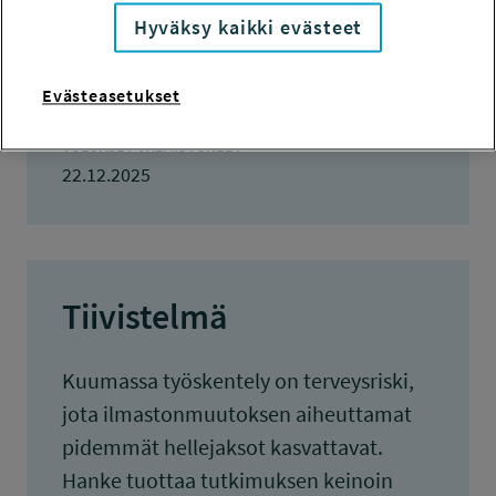
120 000 euroa
Hyväksy kaikki evästeet
KOKONAISKUSTANNUKSET
212 477 euroa
Evästeasetukset
TULOKSET VALMISTUNEET
22.12.2025
Tiivistelmä
Kuumassa työskentely on terveysriski,
jota ilmastonmuutoksen aiheuttamat
pidemmät hellejaksot kasvattavat.
Hanke tuottaa tutkimuksen keinoin