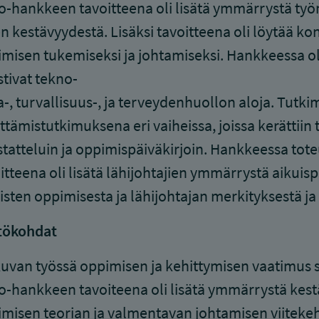
-hankkeen tavoitteena oli lisätä ymmärrystä työ
en kestävyydestä. Lisäksi tavoitteena oli löytää ko
misen tukemiseksi ja johtamiseksi. Hankkeessa o
tivat tekno-
a-, turvallisuus-, ja terveydenhuollon aloja. Tutk
ttämistutkimuksena eri vaiheissa, joissa kerätti
tatteluin ja oppimispäiväkirjoin. Hankkeessa to
itteena oli lisätä lähijohtajien ymmärrystä aikuis
isten oppimisesta ja lähijohtajan merkityksestä ja
tökohdat
uvan työssä oppimisen ja kehittymisen vaatimus se
-hankkeen tavoiteena oli lisätä ymmärrystä kest
misen teorian ja valmentavan johtamisen viiteke