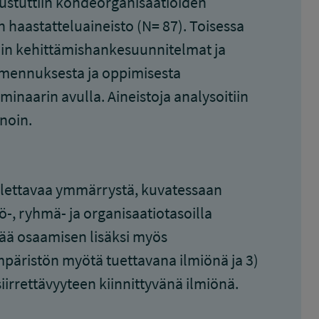
stuttiin kohdeorganisaatioiden
n haastatteluaineisto (N= 87). Toisessa
iin kehittämishankesuunnitelmat ja
lmennuksesta ja oppimisesta
inaarin avulla. Aineistoja analysoitiin
noin.
lettavaa ymmärrystä, kuvatessaan
-, ryhmä- ja organisaatiotasoilla
tää osaamisen lisäksi myös
mpäristön myötä tuettavana ilmiönä ja 3)
iirrettävyyteen kiinnittyvänä ilmiönä.