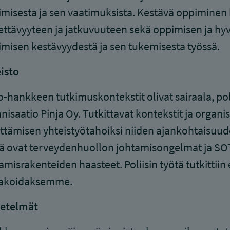
misesta ja sen vaatimuksista. Kestävä oppiminen
rettävyyteen ja jatkuvuuteen sekä oppimisen ja hy
misen kestävyydestä ja sen tukemisesta työssä.
isto
-hankkeen tutkimuskontekstit olivat sairaala, poli
nisaatio Pinja Oy. Tutkittavat kontekstit ja organi
ttämisen yhteistyötahoiksi niiden ajankohtaisuud
ä ovat terveydenhuollon johtamisongelmat ja SO
amisrakenteiden haasteet. Poliisin työtä tutkittiin e
akoidaksemme.
etelmät