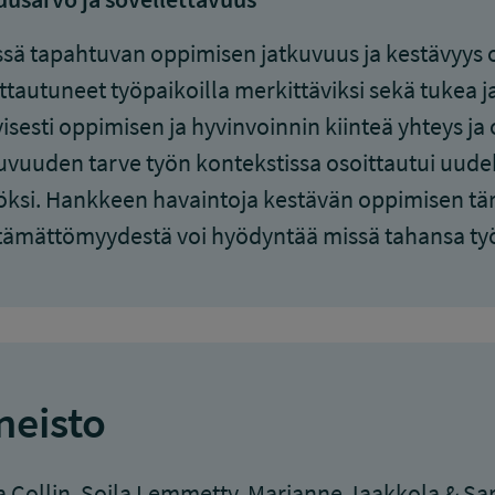
sä tapahtuvan oppimisen jatkuvuus ja kestävyys
ttautuneet työpaikoilla merkittäviksi sekä tukea ja
yisesti oppimisen ja hyvinvoinnin kiinteä yhteys ja
uvuuden tarve työn kontekstissa osoittautui uudek
öksi. Hankkeen havaintoja kestävän oppimisen tä
tämättömyydestä voi hyödyntää missä tahansa ty
neisto
a Collin, Soila Lemmetty, Marianne Jaakkola & S