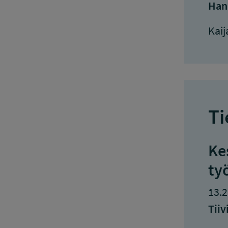
Han
Kaij
Ti
Ke
ty
13.2
Tiiv