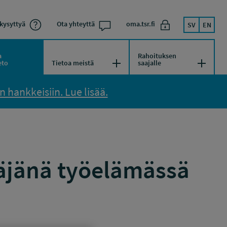
kysyttyä
Ota yhteyttä
oma.tsr.fi
SV
EN
a
Rahoituksen
kko
Avaa/Sulje valikko
Avaa/Su
eto
Tietoa meistä
saajalle
 hankkeisiin. Lue lisää.
äjänä työelämässä