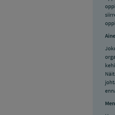
oppi
siir
oppi
Aine
Joko
orga
kehi
Näit
joht
enn
Men