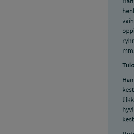
Hank
henk
vaih
oppi
ryhm
mm. 
Tulo
Hank
kest
liik
hyvi
kest
Uutu