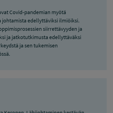
 ovat Covid-pandemian myötä
 johtamista edellyttäviksi ilmiöiksi.
 oppimisprosessien siirrettävyyden ja
si ja jatkotutkimusta edellyttäväksi
rkeydstä ja sen tukemisen
össä.
ara Keronen. Lähijohtaminen kestävän