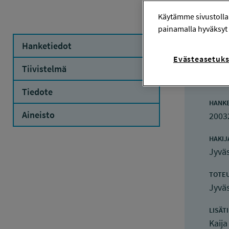
Käytämme sivustolla
painamalla hyväksyt 
Hanketiedot
Evästeasetuks
Ha
Tiivistelmä
Tiedote
HANK
Aineisto
2003
HAKIJ
Jyväs
TOTE
Jyväs
LISÄT
Kaija