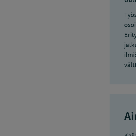
Työs
osoi
Erit
jatk
ilmi
vält
Ai
Kaij