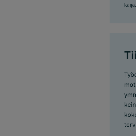
kaija
Ti
Työe
moti
ymmä
kein
koke
terv