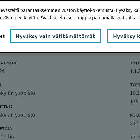
 evästeitä parantaaksemme sivuston käyttökokemusta. Hyväksy kaik
evästeiden käytön. Evästeasetukset -nappia painamalla voit valita sa
Hyväksy vain välttämättömät
Hyväksy k
et
nketiedot
ENUMERO
TOTE
24
1.1.
A
TYÖS
kylän yliopisto
10.1
135
UTTAJA
kylän yliopisto
KOK
217
IETOJA
 Collin
TULO