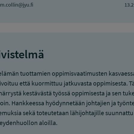
.m.collin@jyu.fi
13.2
ivistelmä
lämän tuottamien oppimisvaatimusten kasvaessa 
voituu että kuormittuu jatkuvasta oppimisesta. 
rrystä kestävästä työssä oppimisesta ja sen tu
oin. Hankkeessa hyödynnetään johtajien ja työnte
muksia sekä toteutetaan lähijohtajille suunnattu i
eydenhuollon aloilla.