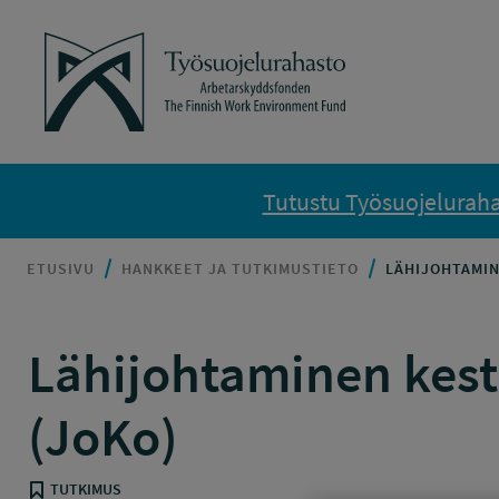
Siirry sisältöön
Työsuojelurahasto
Tutustu Työsuojelurahas
ETUSIVU
HANKKEET JA TUTKIMUSTIETO
LÄHIJOHTAMIN
Lähijohtaminen kest
(JoKo)
TUTKIMUS