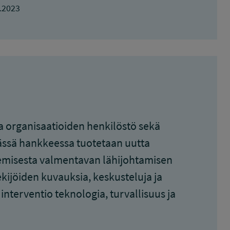
.2023
organisaatioiden henkilöstö sekä
Tässä hankkeessa tuotetaan uutta
kemisesta valmentavan lähijohtamisen
kijöiden kuvauksia, keskusteluja ja
nterventio teknologia, turvallisuus ja