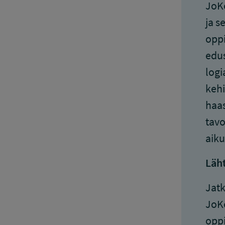
JoKo
ja s
oppi
edus
logi
kehi
haas
tavo
aiku
Läh
Jatk
JoKo
oppi