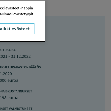
ki evästeet -nappia
llimasi evästetyypit.
aikki evästeet
UTUSAIKA
2021 - 31.12.2022
UOJELURAHASTON PÄÄTÖS
1.2020
 000 euroa
ONAISKUSTANNUKSET
 198 euroa
KSET VALMISTUNEET