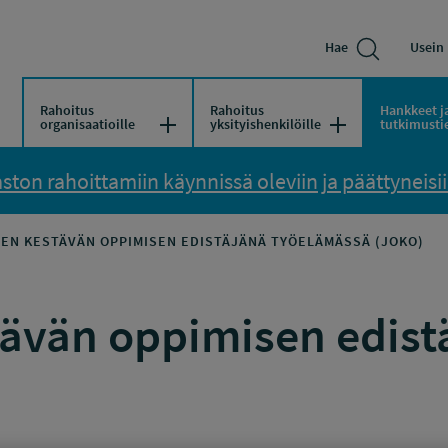
Hae
Usein 
Rahoitus
Rahoitus
Hankkeet j
Avaa/Sulje valikko
Avaa/Sulje vali
organisaatioille
yksityishenkilöille
tutkimusti
ton rahoittamiin käynnissä oleviin ja päättyneisiin
EN KESTÄVÄN OPPIMISEN EDISTÄJÄNÄ TYÖELÄMÄSSÄ (JOKO)
ävän oppimisen edist