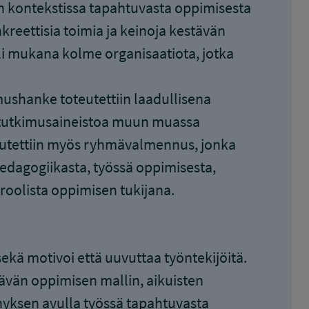
n kontekstissa tapahtuvasta oppimisesta
nkreettisia toimia ja keinoja kestävän
li mukana kolme organisaatiota, jotka
imushanke toteutettiin laadullisena
in tutkimusaineistoa muun muassa
teutettiin myös ryhmävalmennus, jonka
pedagogiikasta, työssä oppimisesta,
 roolista oppimisen tukijana.
kä motivoi että uuvuttaa työntekijöitä.
ävän oppimisen mallin, aikuisten
hyksen avulla työssä tapahtuvasta