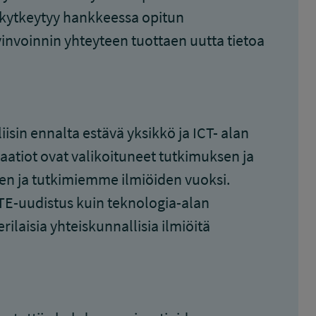
 kytkeytyy hankkeessa opitun
vinvoinnin yhteyteen tuottaen uutta tietoa
isin ennalta estävä yksikkö ja ICT- alan
saatiot ovat valikoituneet tutkimuksen ja
en ja tutkimiemme ilmiöiden vuoksi.
TE-uudistus kuin teknologia-alan
rilaisia yhteiskunnallisia ilmiöitä