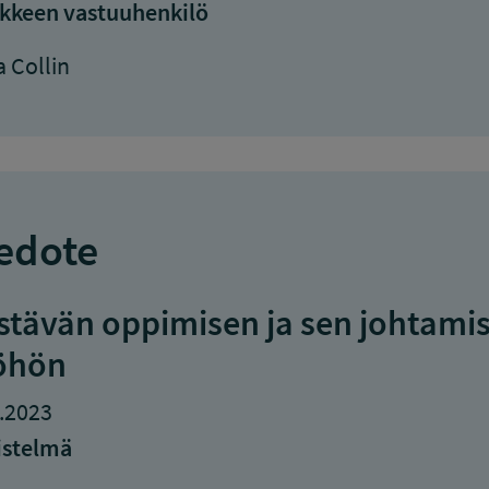
kkeen vastuuhenkilö
a Collin
edote
stävän oppimisen ja sen johtamis
öhön
.2023
istelmä