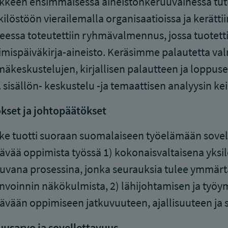
keen ensimmäisessä aineistonkeruuvaihessa tutu
ilöstöön vierailemalla organisaatioissa ja kerättii
eessa toteutettiin ryhmävalmennus, jossa tuotett
mispäiväkirja-aineisto. Keräsimme palautetta va
äkeskustelujen, kirjallisen palautteen ja loppusem
sisällön- keskustelu -ja temaattisen analyysin kei
kset ja johtopäätökset
e tuotti suoraan suomalaiseen työelämään sovel
ävää oppimista työssä 1) kokonaisvaltaisena yksilö
kuvana prosessina, jonka seurauksia tulee ymmär
nvoinnin näkökulmista, 2) lähijohtamisen ja työy
ävään oppimiseen jatkuvuuteen, ajallisuuteen ja s
usarvo ja sovellettavuus