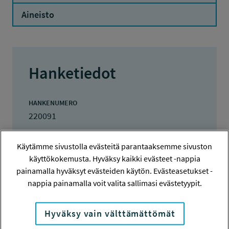
Aineisto
Hanketiedot
HANKENUMERO
220091
HAKIJA
Käytämme sivustolla evästeitä parantaaksemme sivuston
Vaasan Yliopisto
käyttökokemusta. Hyväksy kaikki evästeet -nappia
painamalla hyväksyt evästeiden käytön. Evästeasetukset -
TOTEUTTAJA
nappia painamalla voit valita sallimasi evästetyypit.
Vaasan Yliopisto
LISÄTIETOJA
Hyväksy vain välttämättömät
Harri Jalonen