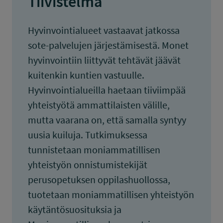
Tiivistelmä
Hyvinvointialueet vastaavat jatkossa
sote-palvelujen järjestämisestä. Monet
hyvinvointiin liittyvät tehtävät jäävät
kuitenkin kuntien vastuulle.
Hyvinvointialueilla haetaan tiiviimpää
yhteistyötä ammattilaisten välille,
mutta vaarana on, että samalla syntyy
uusia kuiluja. Tutkimuksessa
tunnistetaan moniammatillisen
yhteistyön onnistumistekijät
perusopetuksen oppilashuollossa,
tuotetaan moniammatillisen yhteistyön
käytäntösuosituksia ja