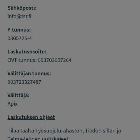
Sähköposti:
info@tsr.fi
Y-tunnus:
0305726-4
Laskutusosoite:
OVT tunnus: 003703057264
Välittäjän tunnus:
003723327487
Välittäjä:
Apix
Laskutuksen ohjeet
Tilaa täältä Työsuojelurahaston, Tiedon sillan ja
Telma-lehden uutiskirjeet.