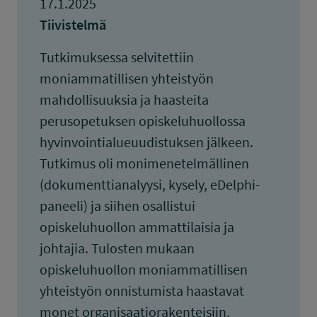
17.1.2025
Tiivistelmä
Tutkimuksessa selvitettiin
moniammatillisen yhteistyön
mahdollisuuksia ja haasteita
perusopetuksen opiskeluhuollossa
hyvinvointialueuudistuksen jälkeen.
Tutkimus oli monimenetelmällinen
(dokumenttianalyysi, kysely, eDelphi-
paneeli) ja siihen osallistui
opiskeluhuollon ammattilaisia ja
johtajia. Tulosten mukaan
opiskeluhuollon moniammatillisen
yhteistyön onnistumista haastavat
monet organisaatiorakenteisiin,