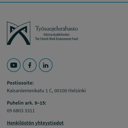
Työsuojelurahasto
Seuraa Työsuojelurahasto kohteessa: YouTube
Seuraa Työsuojelurahasto kohteessa: Faceboo
Seuraa Työsuojelurahasto kohteessa: L
Postiosoite:
Kaisaniemenkatu 1 C, 00100 Helsinki
Puhelin ark. 9–15:
09 6803 3311
Henkilöstön yhteystiedot