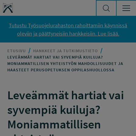
Siirry sisältöön
Työsuojelurahasto
Tutustu Työsuojelurahaston rahoittamiin käynnissä
oleviin ja päättyneisiin hankkeisiin. Lue lisää.
ETUSIVU
HANKKEET JA TUTKIMUSTIETO
LEVEÄMMÄT HARTIAT VAI SYVEMPIÄ KUILUJA?
MONIAMMATILLISEN YHTEISTYÖN MAHDOLLISUUDET JA
HAASTEET PERUSOPETUKSEN OPPILASHUOLLOSSA
Leveämmät hartiat vai
syvempiä kuiluja?
Moniammatillisen