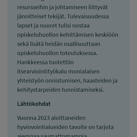
resursseihin ja johtamiseen liittyvät
jännitteiset tekijät. Tulevaisuudessa
lapset ja nuoret tulisi nostaa
opiskeluhuollon kehittämisen keskiöön
sekä lisätä heidän osallisuuttaan
opiskeluhuollon toteutuksessa.
Hankkeessa tuotettiin
itsearviointityökalu monialaisen
yhteistyön onnistumisen, haasteiden ja
kehitystarpeiden tunnistamiseksi.
Lähtökohdat
Vuonna 2023 aloittaneiden
hyvinvointialueiden tavoite on tarjota
aiempaa saumattomampia