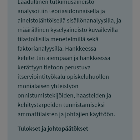
Laadullinen tutkimusaineisto
analysoitiin teoriasidonnaisella ja
aineistolähtöisellä sisällönanalyysilla, ja
määrällinen kyselyaineisto kuvailevilla
tilastollisilla menetelmillä sekä
faktorianalyysilla. Hankkeessa
kehitettiin aiempaan ja hankkeessa
kerättyyn tietoon perustuva
itserviointityökalu opiskeluhuollon
monialaisen yhteistyön
onnistumistekijöiden, haasteiden ja
kehitystarpeiden tunnistamiseksi
ammattilaisten ja johtajien käyttöön.
Tulokset ja johtopäätökset