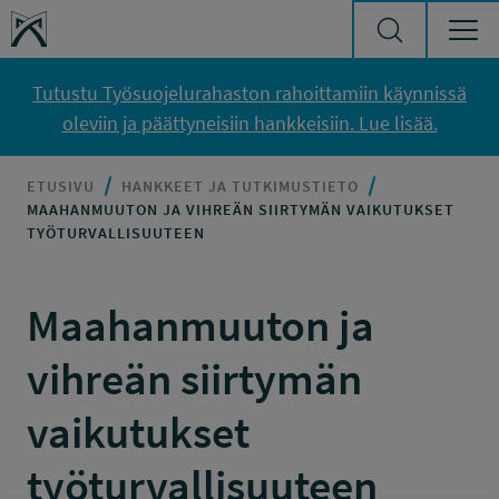
Siirry sisältöön
Työsuojelurahasto
Tutustu Työsuojelurahaston rahoittamiin käynnissä
oleviin ja päättyneisiin hankkeisiin. Lue lisää.
ETUSIVU
HANKKEET JA TUTKIMUSTIETO
MAAHANMUUTON JA VIHREÄN SIIRTYMÄN VAIKUTUKSET
TYÖTURVALLISUUTEEN
Maahanmuuton ja
vihreän siirtymän
vaikutukset
työturvallisuuteen