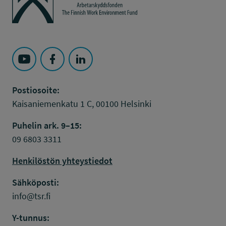
Seuraa Työsuojelurahasto kohteessa: YouTube
Seuraa Työsuojelurahasto kohteessa: Faceboo
Seuraa Työsuojelurahasto kohteessa: L
Postiosoite:
Kaisaniemenkatu 1 C, 00100 Helsinki
Puhelin ark. 9–15:
09 6803 3311
Henkilöstön yhteystiedot
Sähköposti:
info@tsr.fi
Y-tunnus: