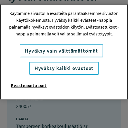
TUTKIMUS
Käytämme sivustolla evästeitä parantaaksemme sivuston
käyttökokemusta. Hyväksy kaikki evästeet -nappia
painamalla hyväksyt evästeiden käytön. Evästeasetukset -
nappia painamalla voit valita sallimasi evästetyypit.
Hanketiedot
Tiivistelmä
Hyväksy vain välttämättömät
Hyväksy kaikki evästeet
Hanketiedot
Evästeasetukset
HANKENUMERO
240057
HAKIJA
Tampereen korkeakoulusäätiö sr