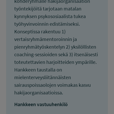
kohderyhmälle hakijaorganisaation
työntekijöitä tarjotaan matalan
kynnyksen psykososiaalista tukea
työhyvinvoinnin edistämiseksi.
Konseptissa rakentuu 1)
vertaisryhmämentoroinnin ja
pienryhmätyöskentelyn 2) yksilöllisten
coaching-sessioiden sekä 3) itsenäisesti
toteutettavien harjoitteiden ympärille.
Hankkeen taustalla on
mielenterveysliitännäisten
sairauspoissaolojen voimakas kasvu
hakijaorganisaatioissa.
Hankkeen vastuuhenkilö