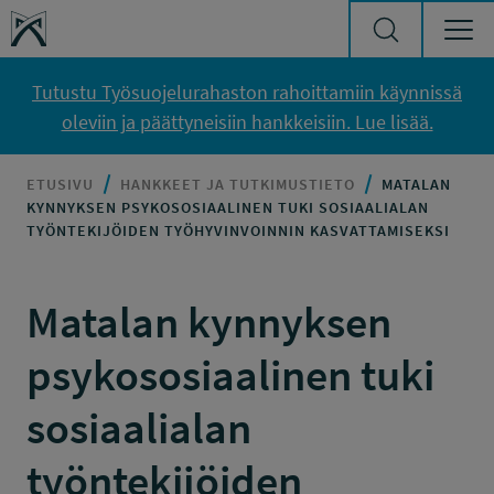
Siirry sisältöön
Työsuojelurahasto
Tutustu Työsuojelurahaston rahoittamiin käynnissä
oleviin ja päättyneisiin hankkeisiin. Lue lisää.
ETUSIVU
HANKKEET JA TUTKIMUSTIETO
MATALAN
KYNNYKSEN PSYKOSOSIAALINEN TUKI SOSIAALIALAN
TYÖNTEKIJÖIDEN TYÖHYVINVOINNIN KASVATTAMISEKSI
Matalan kynnyksen
psykososiaalinen tuki
sosiaalialan
työntekijöiden