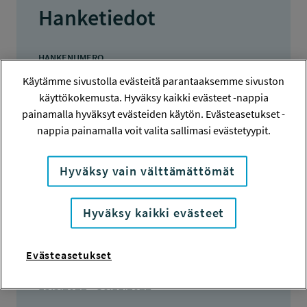
Hanketiedot
HANKENUMERO
220147
Käytämme sivustolla evästeitä parantaaksemme sivuston
käyttökokemusta. Hyväksy kaikki evästeet -nappia
HAKIJA
painamalla hyväksyt evästeiden käytön. Evästeasetukset -
Tampereen ensi- ja turvakoti ry
nappia painamalla voit valita sallimasi evästetyypit.
TOTEUTTAJA
SIRIA Koulutus- ja kehittämiskeskus Oy
Hyväksy vain välttämättömät
LISÄTIETOJA
Hyväksy kaikki evästeet
Maria Länsiö
maria.lansio@tetuko.fi
Evästeasetukset
TOTEUTUSAIKA
15.3.2022 - 30.11.2022