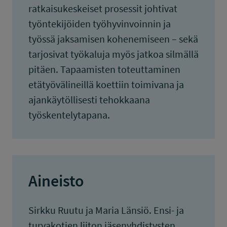
ratkaisukeskeiset prosessit johtivat
työntekijöiden työhyvinvoinnin ja
työssä jaksamisen kohenemiseen – sekä
tarjosivat työkaluja myös jatkoa silmällä
pitäen. Tapaamisten toteuttaminen
etätyövälineillä koettiin toimivana ja
ajankäytöllisesti tehokkaana
työskentelytapana.
Aineisto
Sirkku Ruutu ja Maria Länsiö. Ensi- ja
turvakotien liiton jäsenyhdistysten