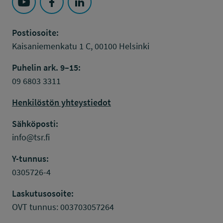
Seuraa Työsuojelurahasto kohteessa: YouTube
Seuraa Työsuojelurahasto kohteessa: Faceboo
Seuraa Työsuojelurahasto kohteessa: L
Postiosoite:
Kaisaniemenkatu 1 C, 00100 Helsinki
Puhelin ark. 9–15:
09 6803 3311
Henkilöstön yhteystiedot
Sähköposti:
info@tsr.fi
Y-tunnus:
0305726-4
Laskutusosoite:
OVT tunnus: 003703057264