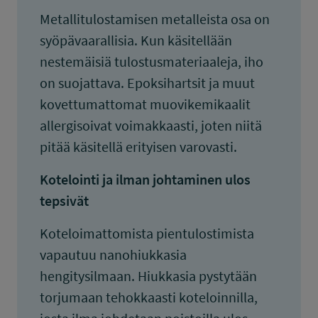
Metallitulostamisen metalleista osa on
syöpävaarallisia. Kun käsitellään
nestemäisiä tulostusmateriaaleja, iho
on suojattava. Epoksihartsit ja muut
kovettumattomat muovikemikaalit
allergisoivat voimakkaasti, joten niitä
pitää käsitellä erityisen varovasti.
Kotelointi ja ilman johtaminen ulos
tepsivät
Koteloimattomista pientulostimista
vapautuu nanohiukkasia
hengitysilmaan. Hiukkasia pystytään
torjumaan tehokkaasti koteloinnilla,