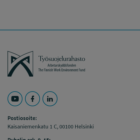
Työsuojelurahasto
Seuraa Työsuojelurahasto kohteessa: YouTube
Seuraa Työsuojelurahasto kohteessa: Faceboo
Seuraa Työsuojelurahasto kohteessa: L
Postiosoite:
Kaisaniemenkatu 1 C, 00100 Helsinki
Puhelin ark. 9–15: