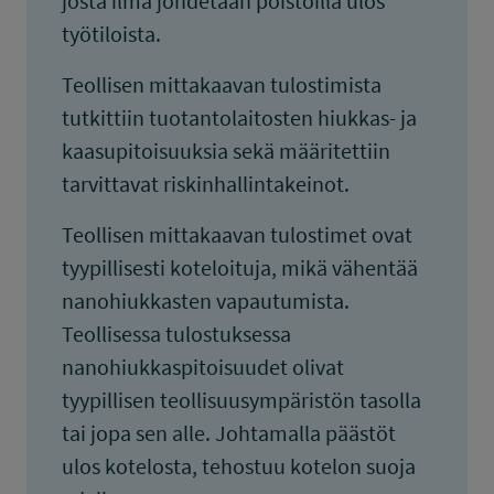
josta ilma johdetaan poistoilla ulos
työtiloista.
Teollisen mittakaavan tulostimista
tutkittiin tuotantolaitosten hiukkas- ja
kaasupitoisuuksia sekä määritettiin
tarvittavat riskinhallintakeinot.
Teollisen mittakaavan tulostimet ovat
tyypillisesti koteloituja, mikä vähentää
nanohiukkasten vapautumista.
Teollisessa tulostuksessa
nanohiukkaspitoisuudet olivat
tyypillisen teollisuusympäristön tasolla
tai jopa sen alle. Johtamalla päästöt
ulos kotelosta, tehostuu kotelon suoja