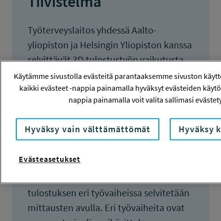
Tiivistelmä
Työterveyslaitos yhdessä Aalto-
yliopiston ja Helsingin Yliopiston kanssa
selvittävät 3D-tulostustyön vaikutusta
työympäristöön. 3D-tulostuksessa
Käytämme sivustolla evästeitä parantaaksemme sivuston käyt
sulatetaan/muokataan materiaalia
kaikki evästeet -nappia painamalla hyväksyt evästeiden käytö
nappia painamalla voit valita sallimasi evästety
(mm. termoplastisia muoveja), jolloin
hengitysilmaan on mahdollista
Hyväksy vain välttämättömät
Hyväksy k
vapautua epäpuhtauksia.
Työntekijöiden altistuminen erityisesti
Evästeasetukset
pienille ja ultrapienille hiukkasille sekä
kaasumaisille epäpuhtauksille 3D-
tulostuksen eri työvaiheissa selvitetään
mittausten avulla. Eri työvaiheita ovat