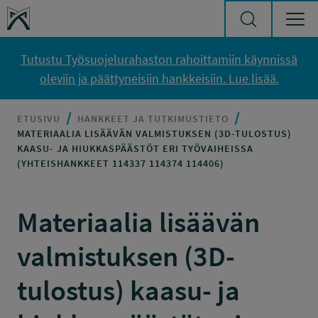
Siirry sisältöön
Työsuojelurahasto
Tutustu Työsuojelurahaston rahoittamiin käynnissä
oleviin ja päättyneisiin hankkeisiin. Lue lisää.
ETUSIVU
HANKKEET JA TUTKIMUSTIETO
MATERIAALIA LISÄÄVÄN VALMISTUKSEN (3D-TULOSTUS)
KAASU- JA HIUKKASPÄÄSTÖT ERI TYÖVAIHEISSA
(YHTEISHANKKEET 114337 114374 114406)
Materiaalia lisäävän
valmistuksen (3D-
tulostus) kaasu- ja