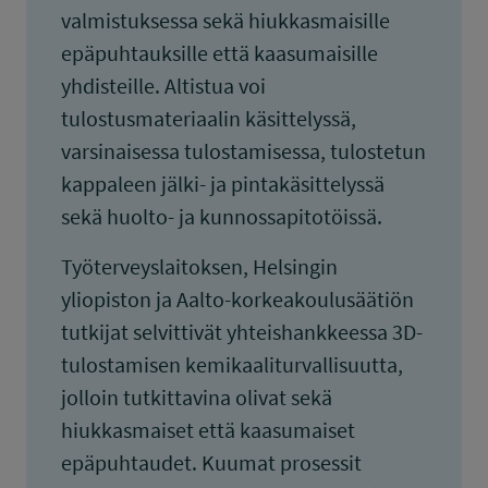
valmistuksessa sekä hiukkasmaisille
epäpuhtauksille että kaasumaisille
yhdisteille. Altistua voi
tulostusmateriaalin käsittelyssä,
varsinaisessa tulostamisessa, tulostetun
kappaleen jälki- ja pintakäsittelyssä
sekä huolto- ja kunnossapitotöissä.
Työterveyslaitoksen, Helsingin
yliopiston ja Aalto-korkeakoulusäätiön
tutkijat selvittivät yhteishankkeessa 3D-
tulostamisen kemikaaliturvallisuutta,
jolloin tutkittavina olivat sekä
hiukkasmaiset että kaasumaiset
epäpuhtaudet. Kuumat prosessit