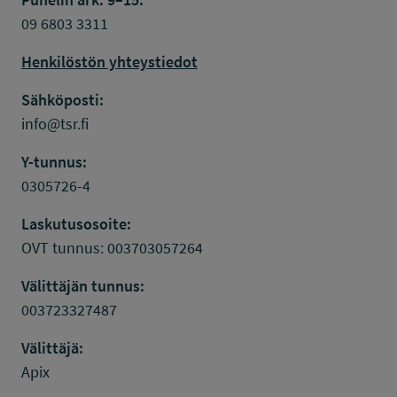
09 6803 3311
Henkilöstön yhteystiedot
Sähköposti:
info@tsr.fi
Y-tunnus:
0305726-4
Laskutusosoite:
OVT tunnus: 003703057264
Välittäjän tunnus:
003723327487
Välittäjä:
Apix