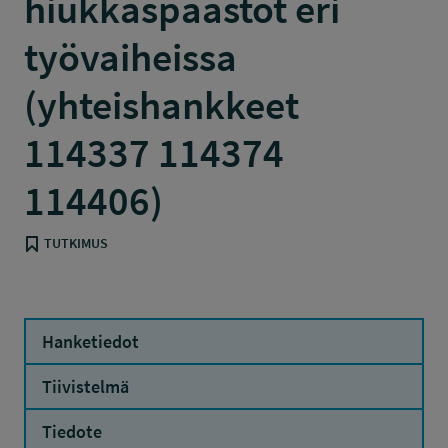
hiukkaspäästöt eri
työvaiheissa
(yhteishankkeet
114337 114374
114406)
TUTKIMUS
Hanketiedot
Tiivistelmä
Tiedote