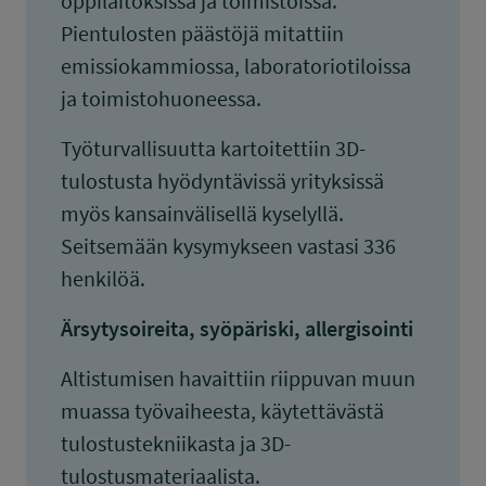
oppilaitoksissa ja toimistoissa.
Pientulosten päästöjä mitattiin
emissiokammiossa, laboratoriotiloissa
ja toimistohuoneessa.
Työturvallisuutta kartoitettiin 3D-
tulostusta hyödyntävissä yrityksissä
myös kansainvälisellä kyselyllä.
Seitsemään kysymykseen vastasi 336
henkilöä.
Ärsytysoireita, syöpäriski, allergisointi
Altistumisen havaittiin riippuvan muun
muassa työvaiheesta, käytettävästä
tulostustekniikasta ja 3D-
tulostusmateriaalista.