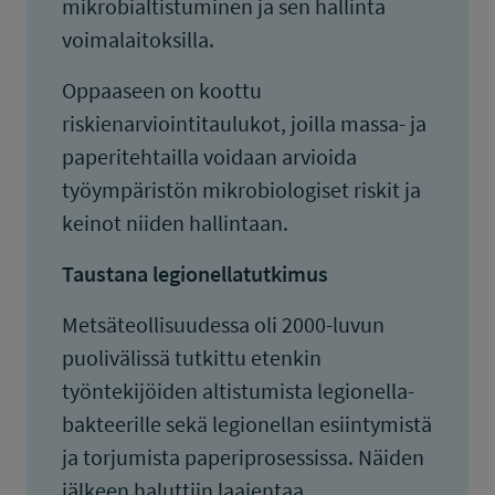
mikrobialtistuminen ja sen hallinta
voimalaitoksilla.
Oppaaseen on koottu
riskienarviointitaulukot, joilla massa- ja
paperitehtailla voidaan arvioida
työympäristön mikrobiologiset riskit ja
keinot niiden hallintaan.
Taustana legionellatutkimus
Metsäteollisuudessa oli 2000-luvun
puolivälissä tutkittu etenkin
työntekijöiden altistumista legionella-
bakteerille sekä legionellan esiintymistä
ja torjumista paperiprosessissa. Näiden
jälkeen haluttiin laajentaa