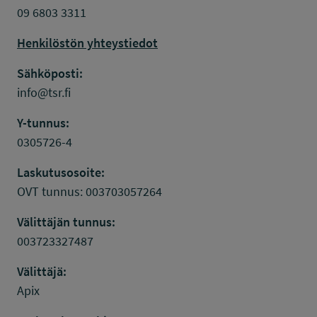
09 6803 3311
Henkilöstön yhteystiedot
Sähköposti:
info@tsr.fi
Y-tunnus:
0305726-4
Laskutusosoite:
OVT tunnus: 003703057264
Välittäjän tunnus:
003723327487
Välittäjä:
Apix