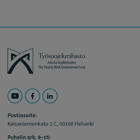
Työsuojelurahasto
Seuraa Työsuojelurahasto kohteessa: YouTube
Seuraa Työsuojelurahasto kohteessa: Faceboo
Seuraa Työsuojelurahasto kohteessa: L
Postiosoite:
Kaisaniemenkatu 1 C, 00100 Helsinki
Puhelin ark. 9–15: