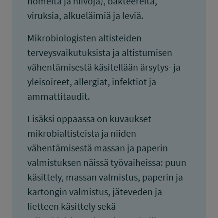
homeita ja hiivoja), bakteereita,
viruksia, alkueläimiä ja leviä.
Mikrobiologisten altisteiden
terveysvaikutuksista ja altistumisen
vähentämisestä käsitellään ärsytys- ja
yleisoireet, allergiat, infektiot ja
ammattitaudit.
Lisäksi oppaassa on kuvaukset
mikrobialtisteista ja niiden
vähentämisestä massan ja paperin
valmistuksen näissä työvaiheissa: puun
käsittely, massan valmistus, paperin ja
kartongin valmistus, jäteveden ja
lietteen käsittely sekä