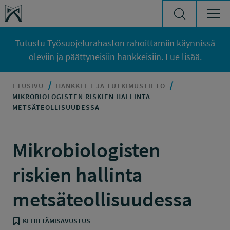
Siirry sisältöön
Työsuojelurahasto
Tutustu Työsuojelurahaston rahoittamiin käynnissä
oleviin ja päättyneisiin hankkeisiin. Lue lisää.
ETUSIVU
HANKKEET JA TUTKIMUSTIETO
MIKROBIOLOGISTEN RISKIEN HALLINTA
METSÄTEOLLISUUDESSA
Mikrobiologisten
riskien hallinta
metsäteollisuudessa
KEHITTÄMISAVUSTUS