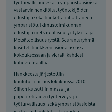
työturvallisuudesta ja ympäristöasioista
vastaavia henkilöitä, työntekijöiden
edustajia sekä hanketta rahoittaneen
ympäristötutkimustoimikunnan
edustajia metsäteollisuusyrityksistä ja
Metsäteollisuus ry:stä. Seurantaryhmä
käsitteli hankkeen asioita useassa
kokouksessaan ja vieraili kahdesti
kohdetehtaalla.
Hankkeesta järjestettiin
koulutustilaisuus lokakuussa 2010.
Siihen kutsuttiin massa- ja
paperitehtaiden työterveys- ja
työturvallisuus- sekä ympäristöasioista
vastaavat henkilöt. Tilaisuuden