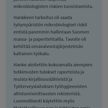
mikrobiologisten riskien tunnistamista.
Hankkeen tarkoitus oli saada
työympäristön mikrobiologiset riskit
entistä paremmin hallintaan Suomen
massa- ja paperitehtailla. Tavoite oli
kehittää omavalvontajärjestelmän
kaltainen työkalu.
Hanke aloitettiin kokoamalla aiempien
tutkimusten tulokset raporteista ja
muista kirjallisuuslähteistä ja
Työterveyslaitoksen työhygieenisten
altistumismittausten rekisteristä.
Luonnollisesti käytettiin myös
Metsäteollisuus ry:n ja tehtaiden omia