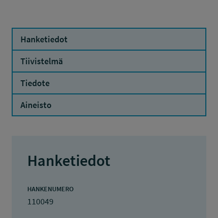
Hanketiedot
Tiivistelmä
Tiedote
Aineisto
Hanketiedot
HANKENUMERO
110049