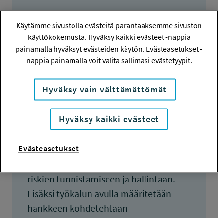
TULOKSET VALMISTUNEET
Käytämme sivustolla evästeitä parantaaksemme sivuston
15.10.2010
käyttökokemusta. Hyväksy kaikki evästeet -nappia
painamalla hyväksyt evästeiden käytön. Evästeasetukset -
nappia painamalla voit valita sallimasi evästetyypit.
Tiivistelmä
Hyväksy vain välttämättömät
Hyväksy kaikki evästeet
Hankkeen tavoitteena on kehittää
omavalvontajärjestelmän tyyppinen
työkalu Suomen massa- ja
Evästeasetukset
paperitehtaiden mikrobiologisten
riskien tunnistamiseen ja hallintaan.
Lisäksi työkalun avulla määritetään
hankkeen kohdetehtaan