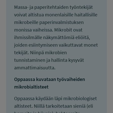
Massa- ja paperitehtaiden työntekijät
voivat altistua monenlaisille haitallisille
mikrobeille paperinvalmistuksen
monissa vaiheissa. Mikrobit ovat
ihmissilmälle näkymättömiä eliöitä,
joiden esiintymiseen vaikuttavat monet
tekijät. Niinpä mikrobien
tunnistaminen ja hallinta kysyvät
ammattimaisuutta.
Oppaassa kuvataan työvaiheiden
mikrobialtisteet
Oppaassa käydään läpi mikrobiologiset
altisteet. Niillä tarkoitetaan sieniä (eli