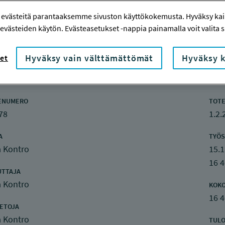
 evästeitä parantaaksemme sivuston käyttökokemusta. Hyväksy kaik
evästeiden käytön. Evästeasetukset -nappia painamalla voit valita sa
Hyväksy vain välttämättömät
Hyväksy k
et
nketiedot
ENUMERO
TOTE
78
1.2.
A
TYÖS
a Kontro
15.1
16 
UTTAJA
a Kontro
KOK
16 
IETOJA
a Kontro
TULO