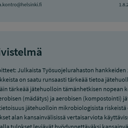
.kontro@helsinki.fi
1.8.
ivistelmä
itteet: Julkaista Työsuojelurahaston hankkeiden 
keista on saatu runsaasti tärkeää tietoa jätehuol
täin tärkeää jätehuolloin tämänhetkisen nopean k
robisen (mädätys) ja aerobisen (kompostointi) jä
ietoisuus jätehuolloin mikrobiologisista riskeist
kset alan kansainvälisissä vertaisarviota käyttävis
lla tulokset leviävät hyödynnettäväksi kansainväl