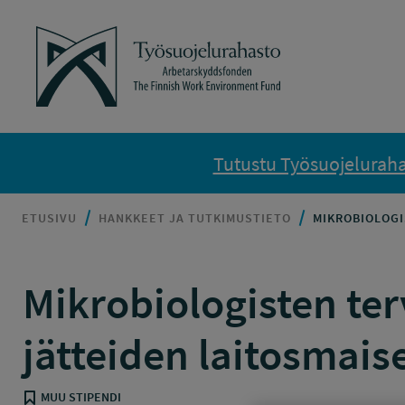
Siirry sisältöön
Työsuojelurahasto
Tutustu Työsuojelurahas
ETUSIVU
HANKKEET JA TUTKIMUSTIETO
MIKROBIOLOGI
Mikrobiologisten ter
jätteiden laitosmais
MUU STIPENDI