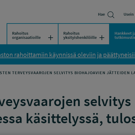
Hae
Usein 
Rahoitus
Rahoitus
Hankkeet j
Avaa/Sulje valikko
Avaa/Sulje vali
organisaatioille
yksityishenkilöille
tutkimusti
ton rahoittamiin käynnissä oleviin ja päättyneisiin
STEN TERVEYSVAAROJEN SELVITYS BIOHAJOAVIEN JÄTTEIDEN L
veysvaarojen selvitys
essa käsittelyssä, tul