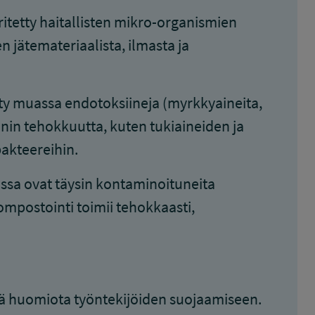
itetty haitallisten mikro-organismien
n jätemateriaalista, ilmasta ja
ty muassa endotoksiineja (myrkkyaineita,
nin tehokkuutta, kuten tukiaineiden ja
bakteereihin.
ssa ovat täysin kontaminoituneita
kompostointi toimii tehokkaasti,
ttää huomiota työntekijöiden suojaamiseen.