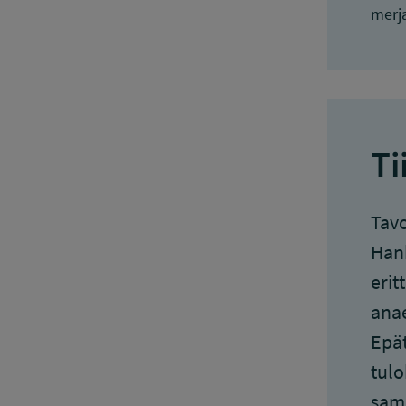
merja
Ti
Tavo
Hank
erit
anae
Epät
tulo
sama