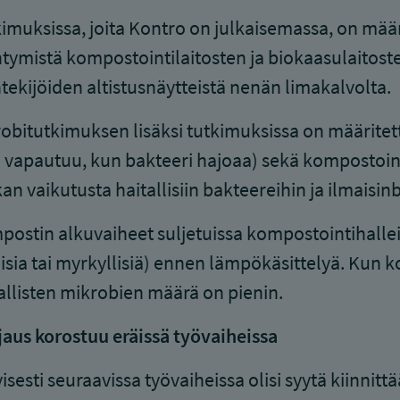
imuksissa, joita Kontro on julkaisemassa, on määr
ntymistä kompostointilaitosten ja biokaasulaitoste
tekijöiden altistusnäytteistä nenän limakalvolta.
obitutkimuksen lisäksi tutkimuksissa on määritet
a vapautuu, kun bakteeri hajoaa) sekä kompostoin
an vaikutusta haitallisiin bakteereihin ja ilmaisin
ostin alkuvaiheet suljetuissa kompostointihallei
aisia tai myrkyllisiä) ennen lämpökäsittelyä. Kun 
allisten mikrobien määrä on pienin.
aus korostuu eräissä työvaiheissa
yisesti seuraavissa työvaiheissa olisi syytä kiinni