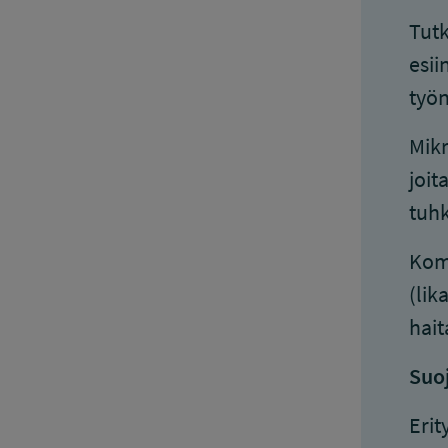
Tutk
esii
työn
Mikr
joit
tuhk
Komp
(lik
hait
Suoj
Erit