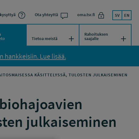
kysyttyä
Ota yhteyttä
oma.tsr.fi
SV
EN
a
Rahoituksen
kko
Avaa/Sulje valikko
Avaa/Su
eto
Tietoa meistä
saajalle
 hankkeisiin. Lue lisää.
AITOSMAISESSA KÄSITTELYSSÄ, TULOSTEN JULKAISEMINEN
 biohajoavien
osten julkaiseminen