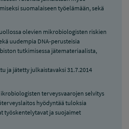
ttämiseksi suomalaiseen työelämään, sekä
ollossa olevien mikrobiologisten riskien
 sekä uudempia DNA-perusteisia
iston tutkimisessa jätemateriaalista,
tu ja jätetty julkaistavaksi 31.7.2014
Mikrobiologisten terveysvaarojen selvitys
yöterveyslaitos hyödyntää tuloksia
at työskentelytavat ja suojaimet