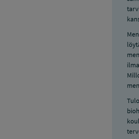
tarv
kans
Mene
löyt
mene
ilma
Mill
men
Tulo
bioh
koul
terv