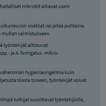
aitalliset mikrobit alkavat usein
lkuneuvon sisätilat voi pitää puhtaina.
n mullan valmistukseen.
 työntekijät altistuvat
p.- ja A. fumigatus -mikro-
sti vähemmän hygieniaongelmia kuin
etusta tilasta toiseen, työntekijät voivat
iinpä tutkijat suosittavat työntekijöille,