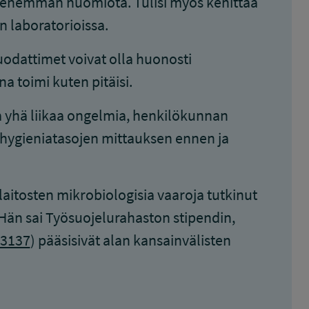
ttää enemmän huomiota. Tulisi myös kehittää
n laboratorioissa.
odattimet voivat olla huonosti
a toimi kuten pitäisi.
sa yhä liikaa ongelmia, henkilökunnan
ä hygieniatasojen mittauksen ennen ja
ulaitosten mikrobiologisia vaaroja tutkinut
 Hän sai Työsuojelurahaston stipendin,
3137
) pääsisivät alan kansainvälisten