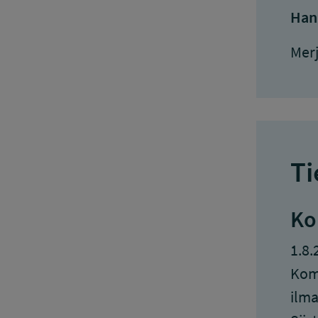
Han
Mer
Ti
Ko
1.8.
Komp
ilma