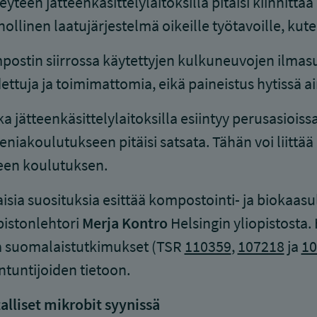
teyteen jätteenkäsittelylaitoksilla pitäisi kiinni
ollinen laatujärjestelmä oikeille työtavoille, kute
ostin siirrossa käytettyjen kulkuneuvojen ilmasu
ettuja ja toimimattomia, eikä paineistus hytissä ain
a jätteenkäsittelylaitoksilla esiintyy perusasiois
eniakoulutukseen pitäisi satsata. Tähän voi liittä
een koulutuksen.
aisia suosituksia esittää kompostointi- ja biokaas
pistonlehtori
Merja Kontro
Helsingin yliopistosta.
a suomalaistutkimukset (TSR
110359
,
107218
ja
10
ntuntijoiden tietoon.
alliset mikrobit syynissä