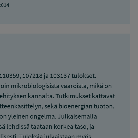
2014
110359, 107218 ja 103137 tulokset.
loin mikrobiologisista vaaroista, mikä on
ehityksen kannalta. Tutkimukset kattavat
tteenkäsittelyn, sekä bioenergian tuoton.
ä on yleinen ongelma. Julkaisemalla
sä lehdissä taataan korkea taso, ja
isesti. Tuloksia julkaistaan myös