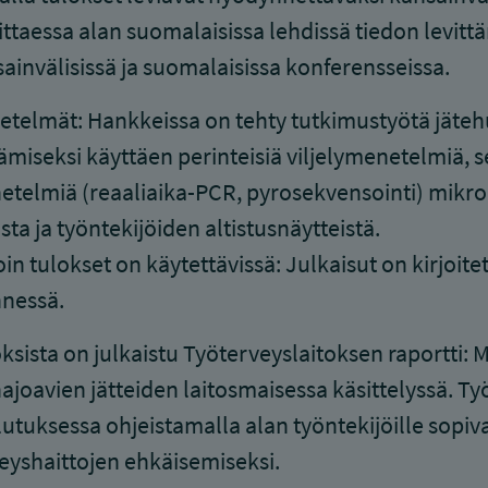
ittaessa alan suomalaisissa lehdissä tiedon levi
ainvälisissä ja suomalaisissa konferensseissa.
telmät: Hankkeissa on tehty tutkimustyötä jätehu
ämiseksi käyttäen perinteisiä viljelymenetelmiä,
telmiä (reaaliaika-PCR, pyrosekvensointi) mikrob
sta ja työntekijöiden altistusnäytteistä.
oin tulokset on käytettävissä: Julkaisut on kirjoitet
nessä.
ksista on julkaistu Työterveyslaitoksen raportti: 
ajoavien jätteiden laitosmaisessa käsittelyssä. T
utuksessa ohjeistamalla alan työntekijöille sopiv
eyshaittojen ehkäisemiseksi.