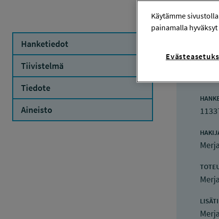
Käytämme sivustolla
painamalla hyväksyt 
Hanketiedot
Evästeasetuks
Ha
Tiivistelmä
Tiedote
HANK
Aineisto
1133
HAKIJ
Merj
TOTE
Merj
LISÄT
Merj