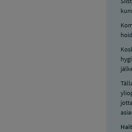
Siis
kunn
Komp
hoid
Kosk
hygi
jälk
Täll
ylio
jott
asia
Hait