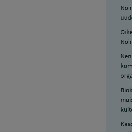
Noin
uud
Oike
Noin
Nenä
komp
orga
Biok
muis
kuit
Kaas