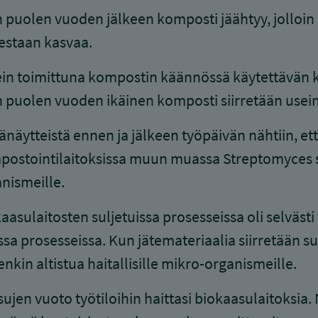
 puolen vuoden jälkeen komposti jäähtyy, jolloin h
estaan kasvaa.
in toimittuna kompostin käännössä käytettävän ku
 puolen vuoden ikäinen komposti siirretään usei
näytteistä ennen ja jälkeen työpäivän nähtiin, että
ostointilaitoksissa muun muassa Streptomyces sp
nismeille.
aasulaitosten suljetuissa prosesseissa oli selvä
sa prosesseissa. Kun jätemateriaalia siirretään sulj
enkin altistua haitallisille mikro-organismeille.
ujen vuoto työtiloihin haittasi biokaasulaitoksia. N