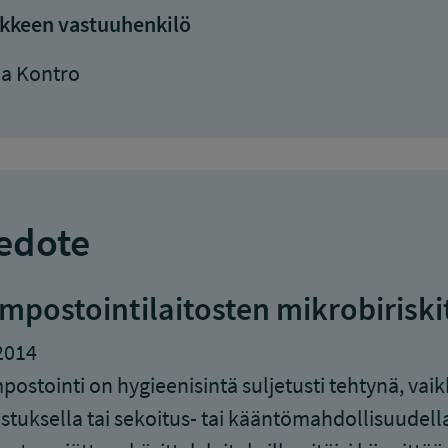
kkeen vastuuhenkilö
ja Kontro
edote
mpostointilaitosten mikrobiriski
2014
ostointi on hygieenisintä suljetusti tehtynä, vaikk
stuksella tai sekoitus- tai kääntömahdollisuudella