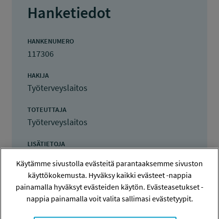
Hanketiedot
HANKENUMERO
117306
HAKIJA
Työterveyslaitos
TOTEUTTAJA
Työterveyslaitos
LISÄTIETOJA
Maria Tiikkaja
Käytämme sivustolla evästeitä parantaaksemme sivuston
maria.tiikkaja@ttl.fi
käyttökokemusta. Hyväksy kaikki evästeet -nappia
painamalla hyväksyt evästeiden käytön. Evästeasetukset -
TOTEUTUSAIKA
nappia painamalla voit valita sallimasi evästetyypit.
1.1.2018 - 29.5.2020