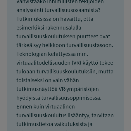
Vahvistaako inhimillisten tekijöiden
analysointi turvallisuusosaamista?
Tutkimuksissa on havaittu, että
esimerkiksi rakennusalalla
turvallisuuskoulutuksen puutteet ovat
tärkeä syy heikkoon turvallisuustasoon.
Teknologian kehittyessä mm.
virtuaalitodellisuuden (VR) käyttö tekee
tuloaan turvallisuuskoulutuksiin, mutta
toistaiseksi on vain vähän
tutkimusnäyttöä VR-ympäristöjen
hyödyistä turvallisuusoppimisessa.
Ennen kuin virtuaalinen
turvallisuuskoulutus lisääntyy, tarvitaan
tutkimustietoa vaikutuksista ja