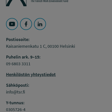
Seuraa Työsuojelurahasto kohteessa: YouTube
Seuraa Työsuojelurahasto kohteessa: Faceboo
Seuraa Työsuojelurahasto kohteessa: L
Postiosoite:
Kaisaniemenkatu 1 C, 00100 Helsinki
Puhelin ark. 9–15:
09 6803 3311
Henkilöstön yhteystiedot
Sähköposti:
info@tsr.fi
Y-tunnus:
0305726-4