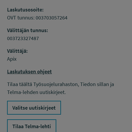
Laskutusosoite:
OVT tunnus: 003703057264
Välittäjän tunnus:
003723327487
Välittäjä:
Apix
Laskutuksen ohjeet
Tilaa täältä Työsuojelurahaston, Tiedon sillan ja
Telma-lehden uutiskirjeet.
Valitse uutiskirjeet
Tilaa Telma-lehti