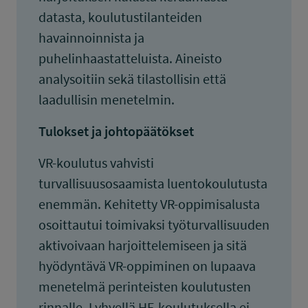
datasta, koulutustilanteiden
havainnoinnista ja
puhelinhaastatteluista. Aineisto
analysoitiin sekä tilastollisin että
laadullisin menetelmin.
Tulokset ja johtopäätökset
VR-koulutus vahvisti
turvallisuusosaamista luentokoulutusta
enemmän. Kehitetty VR-oppimisalusta
osoittautui toimivaksi työturvallisuuden
aktivoivaan harjoittelemiseen ja sitä
hyödyntävä VR-oppiminen on lupaava
menetelmä perinteisten koulutusten
rinnalle. Lyhyellä HF-koulutuksella ei