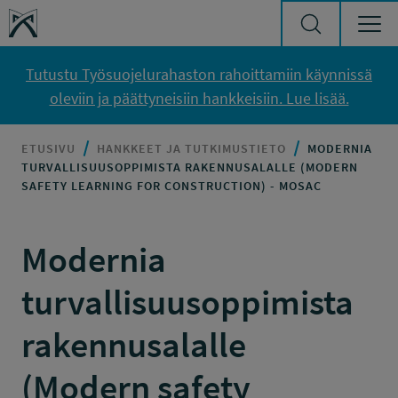
Siirry sisältöön
Työsuojelurahasto
Tutustu Työsuojelurahaston rahoittamiin käynnissä
oleviin ja päättyneisiin hankkeisiin. Lue lisää.
ETUSIVU
HANKKEET JA TUTKIMUSTIETO
MODERNIA
TURVALLISUUSOPPIMISTA RAKENNUSALALLE (MODERN
SAFETY LEARNING FOR CONSTRUCTION) - MOSAC
Modernia
turvallisuusoppimista
rakennusalalle
(Modern safety