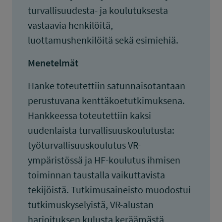
turvallisuudesta- ja koulutuksesta
vastaavia henkilöitä,
luottamushenkilöitä sekä esimiehiä.
Menetelmät
Hanke toteutettiin satunnaisotantaan
perustuvana kenttäkoetutkimuksena.
Hankkeessa toteutettiin kaksi
uudenlaista turvallisuuskoulutusta:
työturvallisuuskoulutus VR-
ympäristössä ja HF-koulutus ihmisen
toiminnan taustalla vaikuttavista
tekijöistä. Tutkimusaineisto muodostui
tutkimuskyselyistä, VR-alustan
harjoituksen kulusta keräämästä