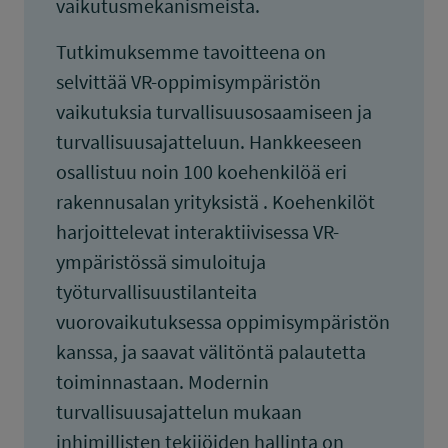
vaikutusmekanismeista.
Tutkimuksemme tavoitteena on
selvittää VR-oppimisympäristön
vaikutuksia turvallisuusosaamiseen ja
turvallisuusajatteluun. Hankkeeseen
osallistuu noin 100 koehenkilöä eri
rakennusalan yrityksistä . Koehenkilöt
harjoittelevat interaktiivisessa VR-
ympäristössä simuloituja
työturvallisuustilanteita
vuorovaikutuksessa oppimisympäristön
kanssa, ja saavat välitöntä palautetta
toiminnastaan. Modernin
turvallisuusajattelun mukaan
inhimillisten tekijöiden hallinta on