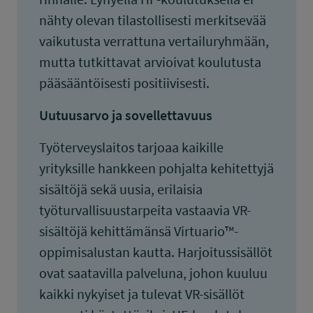
nähty olevan tilastollisesti merkitsevää
vaikutusta verrattuna vertailuryhmään,
mutta tutkittavat arvioivat koulutusta
pääsääntöisesti positiivisesti.
Uutuusarvo ja sovellettavuus
Työterveyslaitos tarjoaa kaikille
yrityksille hankkeen pohjalta kehitettyjä
sisältöjä sekä uusia, erilaisia
työturvallisuustarpeita vastaavia VR-
sisältöjä kehittämänsä Virtuario™-
oppimisalustan kautta. Harjoitussisällöt
ovat saatavilla palveluna, johon kuuluu
kaikki nykyiset ja tulevat VR-sisällöt