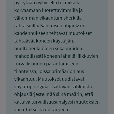
pystytään nykyisellä tekniikalla
korvaamaan luotettavimmilla ja
vähemmän vikaantumisherkillä
ratkaisuilla. Sähköisen ohjauksen
kahdennukseen tehtävät muutokset
tähtäävät koneen käyttäjän,
huoltohenkilöiden sekä muiden
mahdollisesti koneen lähellä liiikkuvien
turvallisuuden parantamiseen
tilanteissa, joissa primääriohjaus
vikaantuu. Muutokset uudistavat
väylätopologiaa sisältävän sähköistä
ohjausjärjestelmää siinä määrin, että
kattava turvallisuusanalyysi muutoksien
vaikutuksesta on tarpeen.