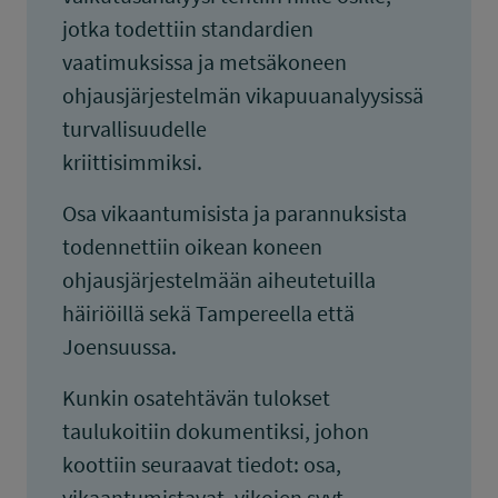
jotka todettiin standardien
vaatimuksissa ja metsäkoneen
ohjausjärjestelmän vikapuuanalyysissä
turvallisuudelle
kriittisimmiksi.
Osa vikaantumisista ja parannuksista
todennettiin oikean koneen
ohjausjärjestelmään aiheutetuilla
häiriöillä sekä Tampereella että
Joensuussa.
Kunkin osatehtävän tulokset
taulukoitiin dokumentiksi, johon
koottiin seuraavat tiedot: osa,
vikaantumistavat, vikojen syyt,