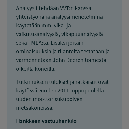
Analyysit tehdään VVT:n kanssa
yhteistyönä ja analyysimenetelminä
käytetään mm. vika- ja
vaikutusanalyysiä, vikapuuanalyysiä
sekä FMEA:ta. Lisäksi joitain
ominaisuuksia ja tilanteita testataan ja
varmennetaan John Deeren toimesta
oikeilla koneilla.
Tutkimuksen tulokset ja ratkaisut ovat
käytössä vuoden 2011 loppupuolella
uuden moottorisukupolven
metsäkoneissa.
Hankkeen vastuuhenkilö