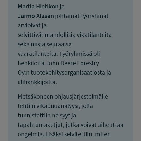
Marita Hietikon
ja
Jarmo Alasen
johtamat työryhmät
arvioivat ja
selvittivät mahdollisia vikatilanteita
sekä niistä seuraavia
vaaratilanteita. Työryhmissä oli
henkilöitä John Deere Forestry
Oy:n tuotekehitysorganisaatiosta ja
alihankkijoilta.
Metsäkoneen ohjausjärjestelmälle
tehtiin vikapuuanalyysi, jolla
tunnistettiin ne syyt ja
tapahtumaketjut, jotka voivat aiheuttaa
ongelmia. Lisäksi selvitettiin, miten