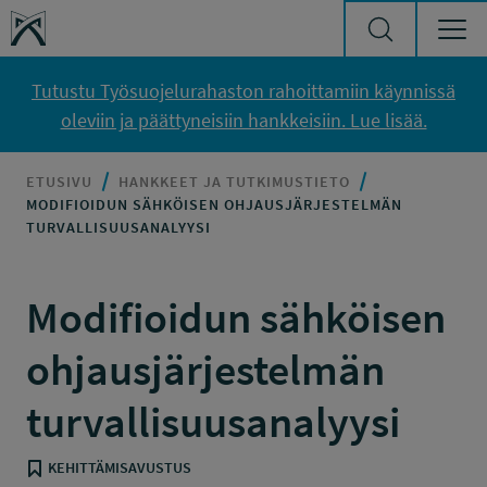
Siirry sisältöön
Työsuojelurahasto
Tutustu Työsuojelurahaston rahoittamiin käynnissä
oleviin ja päättyneisiin hankkeisiin. Lue lisää.
ETUSIVU
HANKKEET JA TUTKIMUSTIETO
MODIFIOIDUN SÄHKÖISEN OHJAUSJÄRJESTELMÄN
TURVALLISUUSANALYYSI
Modifioidun sähköisen
ohjausjärjestelmän
turvallisuusanalyysi
KEHITTÄMISAVUSTUS