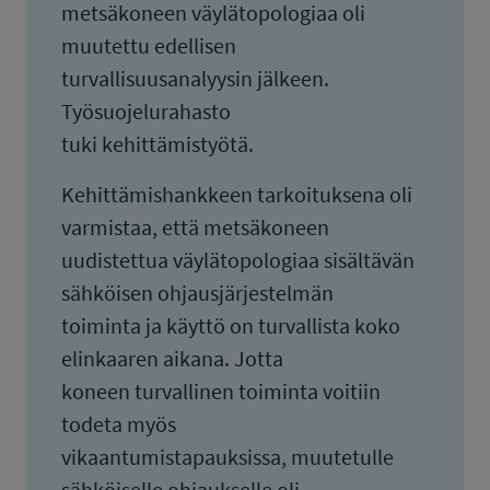
metsäkoneen väylätopologiaa oli
muutettu edellisen
turvallisuusanalyysin jälkeen.
Työsuojelurahasto
tuki kehittämistyötä.
Kehittämishankkeen tarkoituksena oli
varmistaa, että metsäkoneen
uudistettua väylätopologiaa sisältävän
sähköisen ohjausjärjestelmän
toiminta ja käyttö on turvallista koko
elinkaaren aikana. Jotta
koneen turvallinen toiminta voitiin
todeta myös
vikaantumistapauksissa, muutetulle
sähköiselle ohjaukselle oli