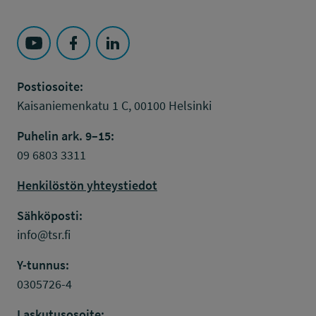
Seuraa Työsuojelurahasto kohteessa: YouTube
Seuraa Työsuojelurahasto kohteessa: Faceboo
Seuraa Työsuojelurahasto kohteessa: L
Postiosoite:
Kaisaniemenkatu 1 C, 00100 Helsinki
Puhelin ark. 9–15:
09 6803 3311
Henkilöstön yhteystiedot
Sähköposti:
info@tsr.fi
Y-tunnus:
0305726-4
Laskutusosoite: