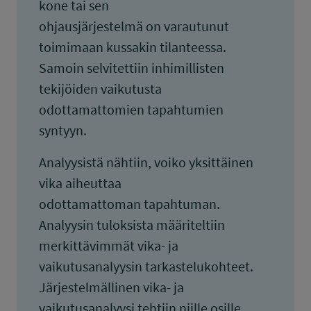
kone tai sen
ohjausjärjestelmä on varautunut
toimimaan kussakin tilanteessa.
Samoin selvitettiin inhimillisten
tekijöiden vaikutusta
odottamattomien tapahtumien
syntyyn.
Analyysistä nähtiin, voiko yksittäinen
vika aiheuttaa
odottamattoman tapahtuman.
Analyysin tuloksista määriteltiin
merkittävimmät vika- ja
vaikutusanalyysin tarkastelukohteet.
Järjestelmällinen vika- ja
vaikutusanalyysi tehtiin niille osille,