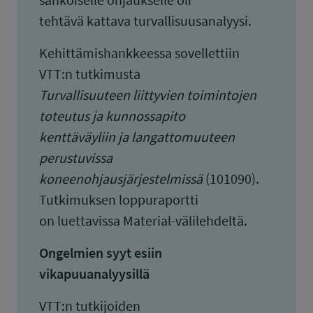
tehtävä kattava turvallisuusanalyysi.
Kehittämishankkeessa sovellettiin
VTT:n tutkimusta
Turvallisuuteen liittyvien toimintojen
toteutus ja kunnossapito
kenttäväyliin ja langattomuuteen
perustuvissa
koneenohjausjärjestelmissä
(101090).
Tutkimuksen loppuraportti
on luettavissa Material-välilehdeltä.
Ongelmien syyt esiin
vikapuuanalyysillä
VTT:n tutkijoiden