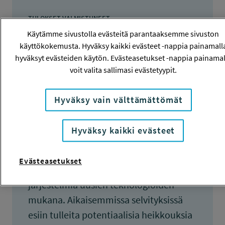
TULOKSET VALMISTUNEET
1.6.2011
Käytämme sivustolla evästeitä parantaaksemme sivuston
käyttökokemusta. Hyväksy kaikki evästeet -nappia painamall
hyväksyt evästeiden käytön. Evästeasetukset -nappia painamal
voit valita sallimasi evästetyypit.
Tiivistelmä
Hyväksy vain välttämättömät
Tiedonsiirron ja tietojenkäsittelyn
Hyväksy kaikki evästeet
nopea kehittyminen aiheuttaa myös
liikkuvissa metsäkoneissa tarvetta
Evästeasetukset
kehittää ja muuttaa olemassa olevia
järjestelmiä uusien teknologioiden
mukana. Aikaisemmissa selvityksissä
esiin tulleita potentiaalisia heikkouksia