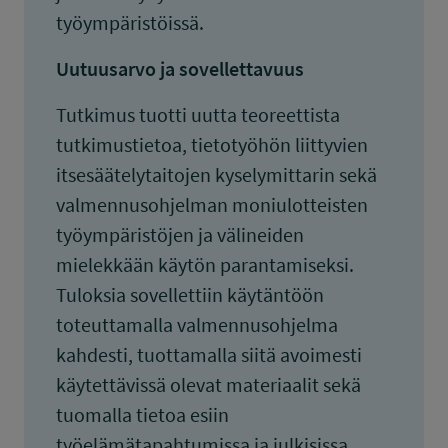
työympäristöissä.
Uutuusarvo ja sovellettavuus
Tutkimus tuotti uutta teoreettista
tutkimustietoa, tietotyöhön liittyvien
itsesäätelytaitojen kyselymittarin sekä
valmennusohjelman moniulotteisten
työympäristöjen ja välineiden
mielekkään käytön parantamiseksi.
Tuloksia sovellettiin käytäntöön
toteuttamalla valmennusohjelma
kahdesti, tuottamalla siitä avoimesti
käytettävissä olevat materiaalit sekä
tuomalla tietoa esiin
työelämätapahtumissa ja julkisissa