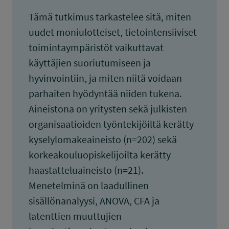
Tämä tutkimus tarkastelee sitä, miten
uudet moniulotteiset, tietointensiiviset
toimintaympäristöt vaikuttavat
käyttäjien suoriutumiseen ja
hyvinvointiin, ja miten niitä voidaan
parhaiten hyödyntää niiden tukena.
Aineistona on yritysten sekä julkisten
organisaatioiden työntekijöiltä kerätty
kyselylomakeaineisto (n=202) sekä
korkeakouluopiskelijoilta kerätty
haastatteluaineisto (n=21).
Menetelminä on laadullinen
sisällönanalyysi, ANOVA, CFA ja
latenttien muuttujien