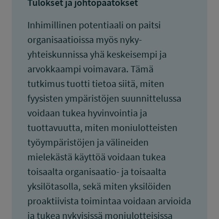
Tulokset ja johtopäätökset
Inhimillinen potentiaali on paitsi
organisaatioissa myös nyky-
yhteiskunnissa yhä keskeisempi ja
arvokkaampi voimavara. Tämä
tutkimus tuotti tietoa siitä, miten
fyysisten ympäristöjen suunnittelussa
voidaan tukea hyvinvointia ja
tuottavuutta, miten moniulotteisten
työympäristöjen ja välineiden
mielekästä käyttöä voidaan tukea
toisaalta organisaatio- ja toisaalta
yksilötasolla, sekä miten yksilöiden
proaktiivista toimintaa voidaan arvioida
ja tukea nykyisissä moniulotteisissa