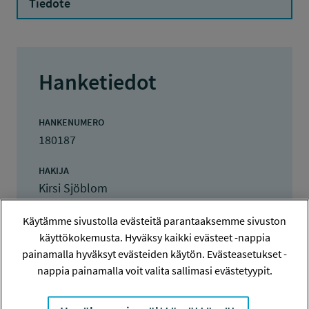
Tiedote
Hanketiedot
HANKENUMERO
180187
HAKIJA
Kirsi Sjöblom
TOTEUTTAJA
Käytämme sivustolla evästeitä parantaaksemme sivuston
Kirsi Sjöblom
käyttökokemusta. Hyväksy kaikki evästeet -nappia
painamalla hyväksyt evästeiden käytön. Evästeasetukset -
LISÄTIETOJA
nappia painamalla voit valita sallimasi evästetyypit.
Kirsi Sjöblom
sjoblom.kirsi@gmail.com