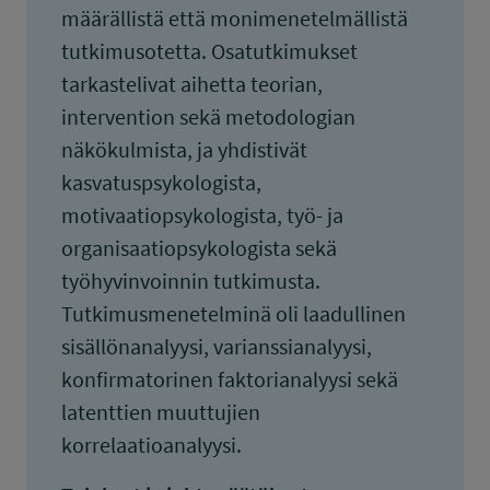
määrällistä että monimenetelmällistä
tutkimusotetta. Osatutkimukset
tarkastelivat aihetta teorian,
intervention sekä metodologian
näkökulmista, ja yhdistivät
kasvatuspsykologista,
motivaatiopsykologista, työ- ja
organisaatiopsykologista sekä
työhyvinvoinnin tutkimusta.
Tutkimusmenetelminä oli laadullinen
sisällönanalyysi, varianssianalyysi,
konfirmatorinen faktorianalyysi sekä
latenttien muuttujien
korrelaatioanalyysi.