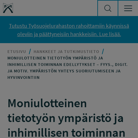
Siirry sisältöön
Työsuojelurahasto
Tutustu Työsuojelurahaston rahoittamiin käynnissä
oleviin ja päättyneisiin hankkeisiin. Lue lisää.
ETUSIVU
HANKKEET JA TUTKIMUSTIETO
MONIULOTTEINEN TIETOTYÖN YMPÄRISTÖ JA
INHIMILLISEN TOIMINNAN EDELLYTYKSET – FYYS., DIGIT.
JA MOTIV. YMPÄRISTÖN YHTEYS SUORIUTUMISEEN JA
HYVINVOINTIIN
Moniulotteinen
tietotyön ympäristö ja
inhimillisen toiminnan