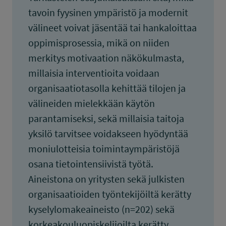
tavoin fyysinen ympäristö ja modernit
välineet voivat jäsentää tai hankaloittaa
oppimisprosessia, mikä on niiden
merkitys motivaation näkökulmasta,
millaisia interventioita voidaan
organisaatiotasolla kehittää tilojen ja
välineiden mielekkään käytön
parantamiseksi, sekä millaisia taitoja
yksilö tarvitsee voidakseen hyödyntää
moniulotteisia toimintaympäristöjä
osana tietointensiivistä työtä.
Aineistona on yritysten sekä julkisten
organisaatioiden työntekijöiltä kerätty
kyselylomakeaineisto (n=202) sekä
korkeakouluopiskelijoilta kerätty