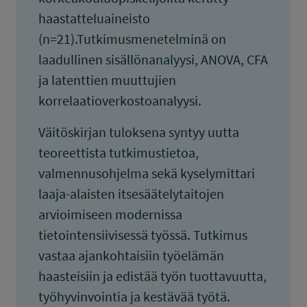
haastatteluaineisto
(n=21).Tutkimusmenetelminä on
laadullinen sisällönanalyysi, ANOVA, CFA
ja latenttien muuttujien
korrelaatioverkostoanalyysi.
Väitöskirjan tuloksena syntyy uutta
teoreettista tutkimustietoa,
valmennusohjelma sekä kyselymittari
laaja-alaisten itsesäätelytaitojen
arvioimiseen modernissa
tietointensiivisessä työssä. Tutkimus
vastaa ajankohtaisiin työelämän
haasteisiin ja edistää työn tuottavuutta,
työhyvinvointia ja kestävää työtä.