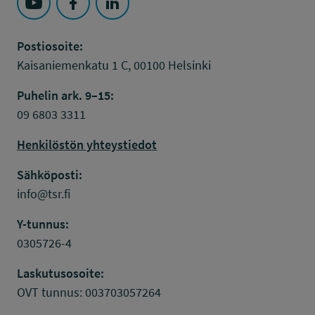
Seuraa Työsuojelurahasto kohteessa: YouTube
Seuraa Työsuojelurahasto kohteessa: Faceboo
Seuraa Työsuojelurahasto kohteessa: L
Postiosoite:
Kaisaniemenkatu 1 C, 00100 Helsinki
Puhelin ark. 9–15:
09 6803 3311
Henkilöstön yhteystiedot
Sähköposti:
info@tsr.fi
Y-tunnus:
0305726-4
Laskutusosoite:
OVT tunnus: 003703057264