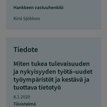
Hankkeen vastuuhenkilö
Kirsi Sjöblom
Tiedote
Miten tukea tulevaisuuden
ja nykyisyyden työtä–uudet
työympäristöt ja kestävä ja
tuottava tietotyö
8.1.2020
Tiivistelmä