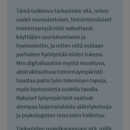
Tämä tutkimus tarkastelee sitä, miten
uudet moniulotteiset, tietointensiiviset
toimintaympäristöt vaikuttavat
käyttäjien suoriutumiseen ja
hyvinvointiin, ja miten niitä voidaan
parhaiten hyödyntää niiden tukena.
Mm.digitalisaation myötä muuttuva,
abstraktisoituva toimintaympäristö
haastaa paitsi työn tekemisen tapoja,
myös hyvinvointia uudella tavalla.
Nykyiset työympäristöt vaativat
aiempaa laajempialaisia säätelykeinoja
ja psykologisten resurssien hallintaa.
Tarkastelen osajulkaisuissani sitä, millä