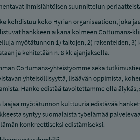
ntavat ihmislähtöisen suunnittelun periaatteist
e kohdistuu koko Hyrian organisaatioon, joka ja
listuvat hankkeen aikana kolmeen CoHumans-klinik
iluja myötätunnon 1) taitojen, 2) rakenteiden, 3) 
ataan ja kehitetään n. 8 kk ajanjaksolla.
mman CoHumans-yhteistyömme sekä tutkimustie
istavan yhteisöllisyyttä, lisäävän oppimista, koh
amista. Hanke edistää tavoitettamme olla älykäs, s
 laajaa myötätunnon kulttuuria edistävää hanket
keesta syntyy suomalaista työelämää palvelevaa
lämän konkreettiseksi edistämiseksi.
kkeen vastuuhenkilö