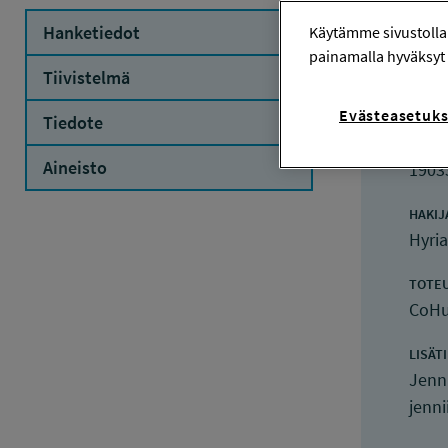
Hanketiedot
Käytämme sivustolla
painamalla hyväksyt 
Ha
Tiivistelmä
Evästeasetuks
Tiedote
HANK
Aineisto
1903
HAKIJ
Hyri
TOTE
CoHu
LISÄT
Jenn
jenni