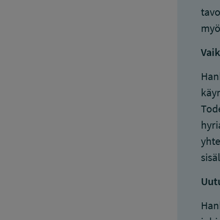
tavo
myöt
Vai
Hank
käyn
Tode
hyri
yhte
sisä
Uutu
Hank