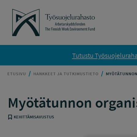
Siirry sisältöön
Työsuojelurahasto
Tutustu Työsuojelurahas
ETUSIVU
HANKKEET JA TUTKIMUSTIETO
MYÖTÄTUNNON
Myötätunnon organis
KEHITTÄMISAVUSTUS