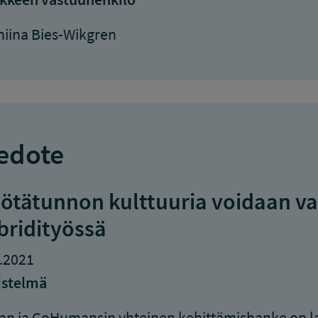
iina Bies-Wikgren
edote
ötätunnon kulttuuria voidaan va
bridityössä
.2021
istelmä
an ja CoHumansin yhteinen kehittämishanke on l