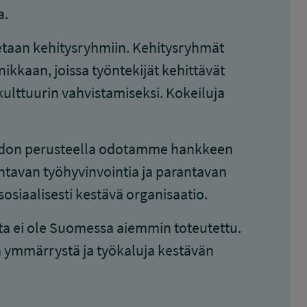
a.
etaan kehitysryhmiin. Kehitysryhmät
kaan, joissa työntekijät kehittävät
kulttuurin vahvistamiseksi. Kokeiluja
don perusteella odotamme hankkeen
entavan työhyvinvointia ja parantavan
osiaalisesti kestävä organisaatio.
ta ei ole Suomessa aiemmin toteutettu.
 ymmärrystä ja työkaluja kestävän