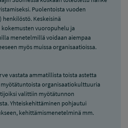
istamiseksi. Puolentoista vuoden
 henkilöstö. Keskeisinä
en kokemusten vuoropuhelu ja
illa menetelmillä voidaan aiempaa
eeseen myös muissa organisaatioissa.
rve vastata ammatillista toista astetta
i myötätuntoista organisaatiokulttuuria
ijoiksi valittiin myötätunnon
sta. Yhteiskehittäminen pohjautui
mukseen, kehittämismenetelminä mm.