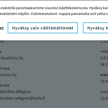
 evästeitä parantaaksemme sivuston käyttökokemusta. Hyväksy kaik
evästeiden käytön. Evästeasetukset -nappia painamalla voit valita sa
nketiedot
Hyväksy vain välttämättömät
Hyväksy k
et
ENUMERO
TOTE
38
1.9.
A
TYÖS
a koulutus Oy
3.9.
38 
UTTAJA
mans Oy
KOK
76 
IETOJA
iina Bies-Wikgren
TULO
ina.bies-wikgren@hyria.fi
13.8