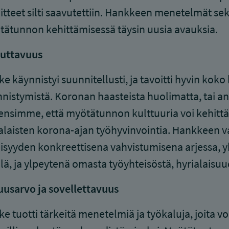
itteet silti saavutettiin. Hankkeen menetelmät se
ätunnon kehittämisessä täysin uusia avauksia.
kuttavuus
e käynnistyi suunnitellusti, ja tavoitti hyvin ko
nistymistä. Koronan haasteista huolimatta, tai ans
nsimme, että myötätunnon kulttuuria voi kehitt
alaisten korona-ajan työhyvinvointia. Hankkeen v
isyyden konkreettisena vahvistumisena arjessa, y
llä, ja ylpeytenä omasta työyhteisöstä, hyrialaisuu
usarvo ja sovellettavuus
e tuotti tärkeitä menetelmiä ja työkaluja, joita 