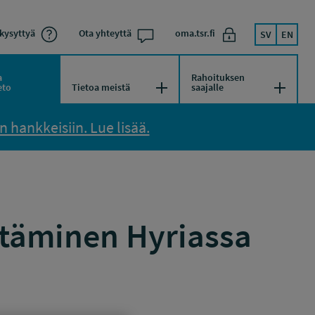
kysyttyä
Ota yhteyttä
oma.tsr.fi
SV
EN
a
Rahoituksen
kko
Avaa/Sulje valikko
Avaa/Su
eto
Tietoa meistä
saajalle
 hankkeisiin. Lue lisää.
ttäminen Hyriassa