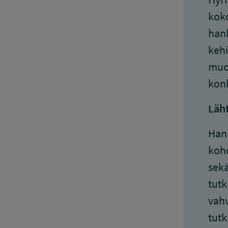
koko
hank
kehi
muot
konk
Läh
Hank
kohd
sekä
tutk
vah
tutk