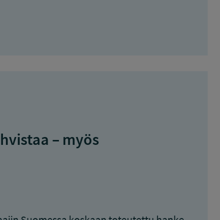
hvistaa – myös
aajin Suomessa koskaan toteutettu hanke