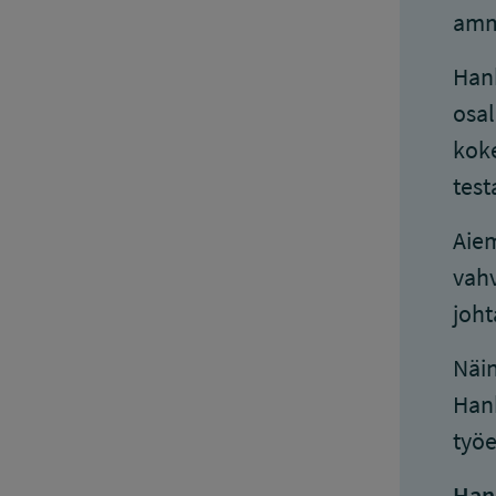
amme
Hank
osal
koke
test
Aie
vahv
joht
Näin
Hank
työe
Han