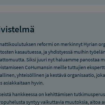
ivistelmä
ttikoulutuksen reformi on merkinnyt Hyrian orga
osten kasautuessa, ja yhdistyessä muihin työeläm
attomuutta. Siksi juuri nyt haluamme panostaa 
istamiseen CoHumansin meille tuttujien ekspertt
allinen, yhteisöllinen ja kestävä organisaatio, jok
 asiakkaitaan hyvin.
eistä hankkeessa on kehittämisen tutkimusperust
opuhelusta syntyy vaikuttavia muutoksia, aitoa 