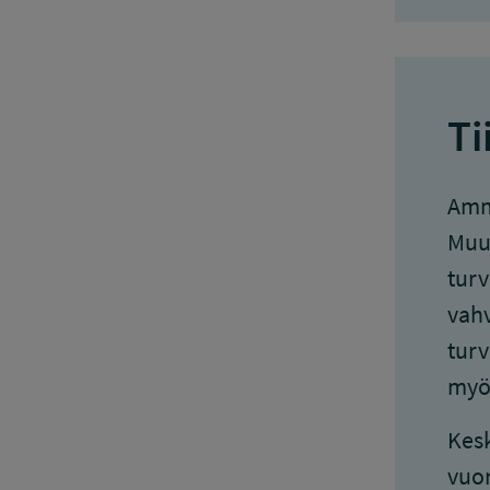
Ti
Amma
Muut
turv
vahv
turv
myös
Kesk
vuor