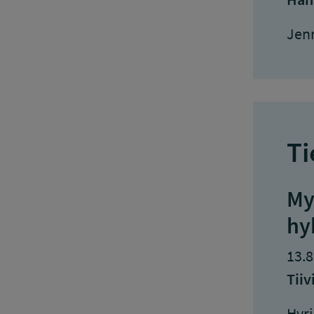
Jenn
Ti
My
hy
13.8
Tiiv
Hyri