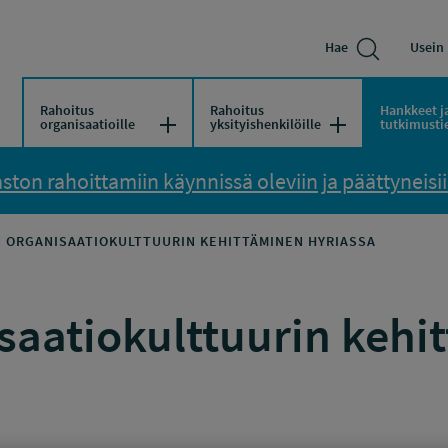
Hae
Usein 
Rahoitus
Rahoitus
Hankkeet j
Avaa/Sulje valikko
Avaa/Sulje vali
organisaatioille
yksityishenkilöille
tutkimusti
ton rahoittamiin käynnissä oleviin ja päättyneisiin
 ORGANISAATIOKULTTUURIN KEHITTÄMINEN HYRIASSA
aatiokulttuurin kehi