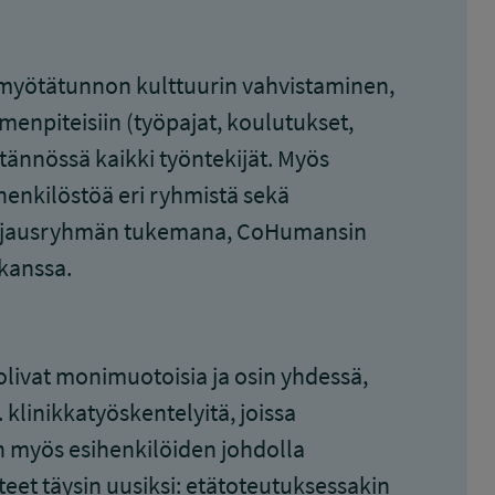
myötätunnon kulttuurin vahvistaminen,
enpiteisiin (työpajat, koulutukset,
ytännössä kaikki työntekijät. Myös
henkilöstöä eri ryhmistä sekä
t, ohjausryhmän tukemana, CoHumansin
 kanssa.
ivat monimuotoisia ja osin yhdessä,
 klinikkatyöskentelyitä, joissa
in myös esihenkilöiden johdolla
eet täysin uusiksi: etätoteutuksessakin