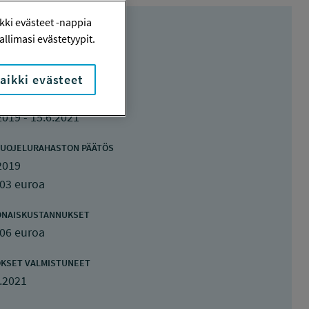
ki evästeet -nappia
llimasi evästetyypit.
aikki evästeet
UTUSAIKA
2019 - 15.6.2021
UOJELURAHASTON PÄÄTÖS
2019
203 euroa
ONAISKUSTANNUKSET
406 euroa
KSET VALMISTUNEET
.2021