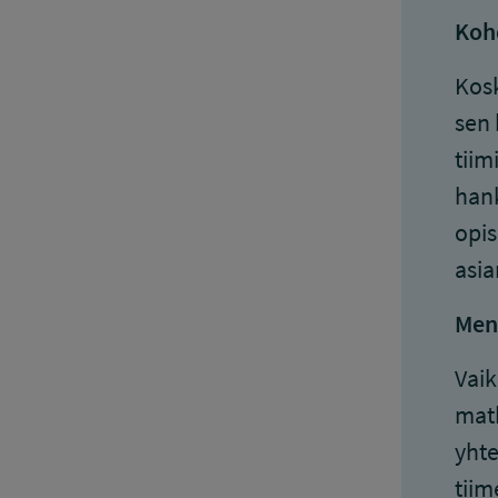
Koh
Kosk
sen 
tiim
hank
opis
asia
Men
Vaik
matk
yhte
tiim