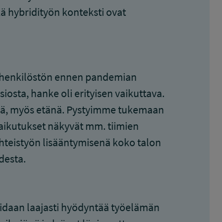
kä hybridityön konteksti ovat
ko henkilöstön ennen pandemian
iosta, hanke oli erityisen vaikuttava.
ää, myös etänä. Pystyimme tukemaan
aikutukset näkyvät mm. tiimien
hteistyön lisääntymisenä koko talon
desta.
voidaan laajasti hyödyntää työelämän