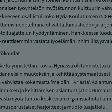
naisen työyhteisön myötätunnon kulttuurin vahv
keeseen osallistui koko Hyria Koulutuksen (500+)
ttämismenetelminä olivat tutkimustiedon ja arj
oiluajattelun hyödyntäminen. Hankkeessa luodu
reettisemmin vastata työelämän inhimillisyysvaj
tökohdat
e käynnistettiin, koska Hyriassa oli tunnistettu ta
anneisiin muutoksiin ja kehittää systemaattisest
 vahvistaa kokemusta ’meidän Hyriasta’. Asiantunt
imuksen ja kehittämisen asiantuntijat CoHumansi
vasti myötätuntoa koskevaan organisaatiotutki
imusperustaiset harjoitteet ja muotoiluajattelu.