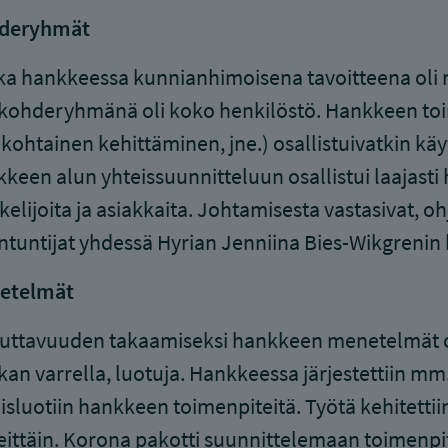
deryhmät
a hankkeessa kunnianhimoisena tavoitteena oli 
kohderyhmänä oli koko henkilöstö. Hankkeen toim
ikohtainen kehittäminen, jne.) osallistuivatkin kä
keen alun yhteissuunnitteluun osallistui laajasti 
kelijoita ja asiakkaita. Johtamisesta vastasiva
ntuntijat yhdessä Hyrian Jenniina Bies-Wikgrenin
etelmät
uttavuuden takaamiseksi hankkeen menetelmät ol
an varrella, luotuja. Hankkeessa järjestettiin mm.
isluotiin hankkeen toimenpiteitä. Työtä kehitetti
eittäin. Korona pakotti suunnittelemaan toimenpit