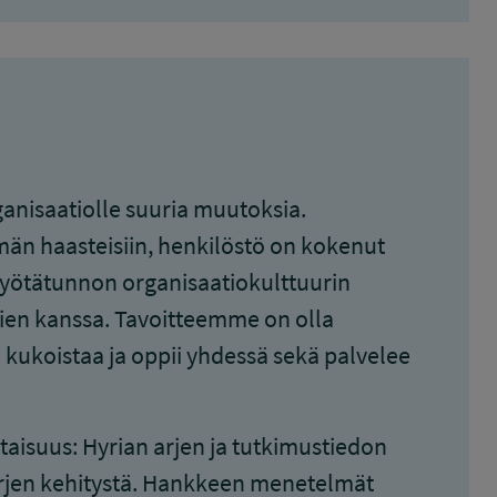
nisaatiolle suuria muutoksia.
än haasteisiin, henkilöstö on kokenut
myötätunnon organisaatiokulttuurin
ien kanssa. Tavoitteemme on olla
a kukoistaa ja oppii yhdessä sekä palvelee
aisuus: Hyrian arjen ja tutkimustiedon
arjen kehitystä. Hankkeen menetelmät