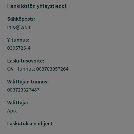
Henkilöstön yhteystiedot
Sähköposti:
info@tsr.fi
Y-tunnus:
0305726-4
Laskutusosoite:
OVT tunnus: 003703057264
Välittäjän tunnus:
003723327487
Välittäjä:
Apix
Laskutuksen ohjeet