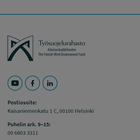
Työsuojelurahasto
Seuraa Työsuojelurahasto kohteessa: YouTube
Seuraa Työsuojelurahasto kohteessa: Faceboo
Seuraa Työsuojelurahasto kohteessa: L
Postiosoite:
Kaisaniemenkatu 1 C, 00100 Helsinki
Puhelin ark. 9–15:
09 6803 3311