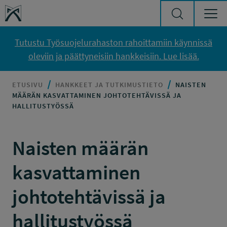
Siirry sisältöön
Työsuojelurahasto
Tutustu Työsuojelurahaston rahoittamiin käynnissä
oleviin ja päättyneisiin hankkeisiin. Lue lisää.
ETUSIVU
HANKKEET JA TUTKIMUSTIETO
NAISTEN
MÄÄRÄN KASVATTAMINEN JOHTOTEHTÄVISSÄ JA
HALLITUSTYÖSSÄ
Naisten määrän
kasvattaminen
johtotehtävissä ja
hallitustyössä