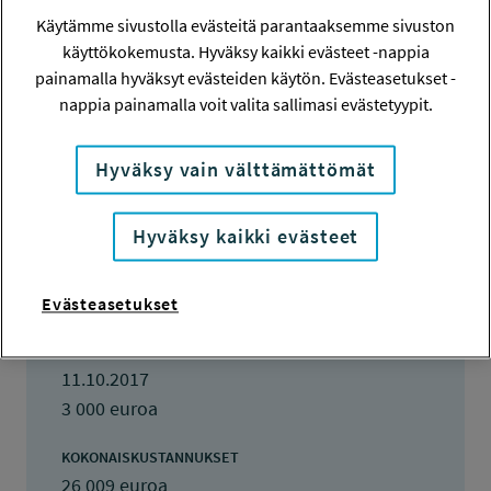
HAKIJA
Käytämme sivustolla evästeitä parantaaksemme sivuston
Board Professionals BPF Finland ry
käyttökokemusta. Hyväksy kaikki evästeet -nappia
painamalla hyväksyt evästeiden käytön. Evästeasetukset -
TOTEUTTAJA
nappia painamalla voit valita sallimasi evästetyypit.
Board Professionals BPF Finland ry
Hyväksy vain välttämättömät
LISÄTIETOJA
Christel Berghäll-Högström
christel.berghall@stepbeyond.eu
Hyväksy kaikki evästeet
TOTEUTUSAIKA
1.3.2017 - 15.11.2017
Evästeasetukset
TYÖSUOJELURAHASTON PÄÄTÖS
11.10.2017
3 000 euroa
KOKONAISKUSTANNUKSET
26 009 euroa