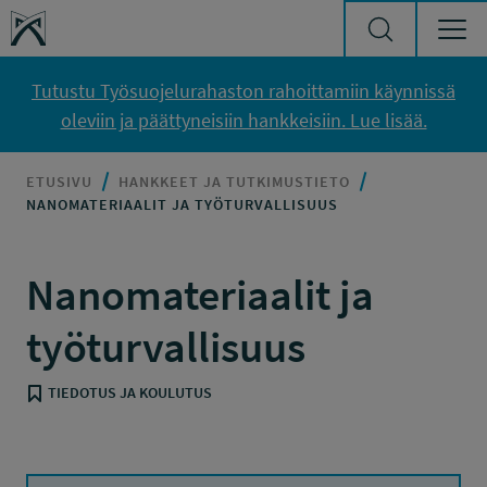
Siirry sisältöön
Työsuojelurahasto
Tutustu Työsuojelurahaston rahoittamiin käynnissä
oleviin ja päättyneisiin hankkeisiin. Lue lisää.
ETUSIVU
HANKKEET JA TUTKIMUSTIETO
NANOMATERIAALIT JA TYÖTURVALLISUUS
Nanomateriaalit ja
työturvallisuus
TIEDOTUS JA KOULUTUS