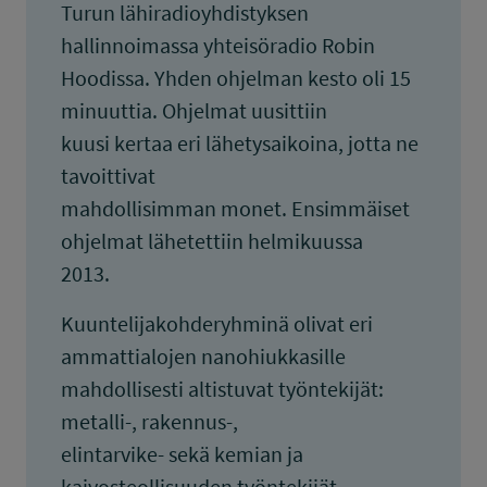
Turun lähiradioyhdistyksen
hallinnoimassa yhteisöradio Robin
Hoodissa. Yhden ohjelman kesto oli 15
minuuttia. Ohjelmat uusittiin
kuusi kertaa eri lähetysaikoina, jotta ne
tavoittivat
mahdollisimman monet. Ensimmäiset
ohjelmat lähetettiin helmikuussa
2013.
Kuuntelijakohderyhminä olivat eri
ammattialojen nanohiukkasille
mahdollisesti altistuvat työntekijät:
metalli-, rakennus-,
elintarvike- sekä kemian ja
kaivosteollisuuden työntekijät.