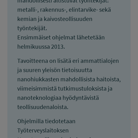
mahdollisesti altistuvat työntekijät:
metalli-, rakennus-, elintarvike- sekä
kemian ja kaivosteollisuuden
työntekijät.
Ensimmäiset ohjelmat lähetetään
helmikuussa 2013.
Tavoitteena on lisätä eri ammattialojen
ja suuren yleisön tietoisuutta
nanohiukkasten mahdollisista haitoista,
viimeisimmistä tutkimustuloksista ja
nanoteknologiaa hyödyntävistä
teollisuudenaloista.
Ohjelmilla tiedotetaan
Työterveyslaitoksen