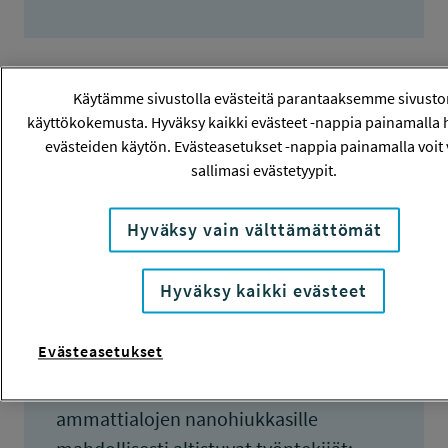
Käytämme sivustolla evästeitä parantaaksemme sivusto
Tiivistelmä
käyttökokemusta. Hyväksy kaikki evästeet -nappia painamalla 
evästeiden käytön. Evästeasetukset -nappia painamalla voit 
sallimasi evästetyypit.
Nanomateriaalit ja työturvallisuus -
hankkeessa tuotetaan 20 radio-
Hyväksy vain välttämättömät
ohjelmaa Radio Robin Hoodin 91,5 MHz
kanavalle. Kunkin ohjelman kesto on 15
Hyväksy kaikki evästeet
minuuttia. Ohjelmat uusitaan kuusi
kertaa eri lähetysaikoina, jotta ne
Evästeasetukset
tavoittavat mahdollisimman monet.
Kuuntelijakohderyhminä ovat eri
ammattialojen nanohiukkasille