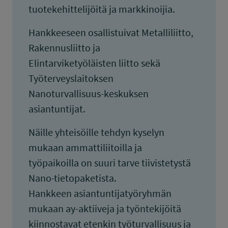
tuotekehittelijöitä ja markkinoijia.
Hankkeeseen osallistuivat Metalliliitto,
Rakennusliitto ja
Elintarviketyöläisten liitto sekä
Työterveyslaitoksen
Nanoturvallisuus-keskuksen
asiantuntijat.
Näille yhteisöille tehdyn kyselyn
mukaan ammattiliitoilla ja
työpaikoilla on suuri tarve tiivistetystä
Nano-tietopaketista.
Hankkeen asiantuntijatyöryhmän
mukaan ay-aktiiveja ja työntekijöitä
kiinnostavat etenkin työturvallisuus ja