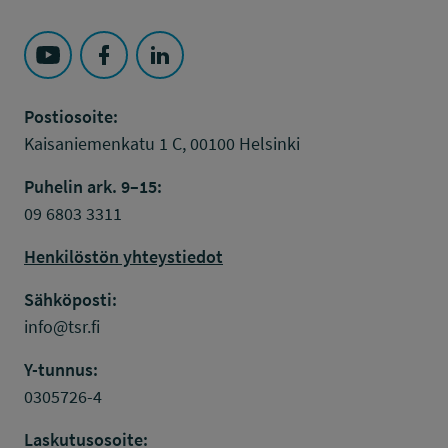
Seuraa Työsuojelurahasto kohteessa: YouTube
Seuraa Työsuojelurahasto kohteessa: Faceboo
Seuraa Työsuojelurahasto kohteessa: L
Postiosoite:
Kaisaniemenkatu 1 C, 00100 Helsinki
Puhelin ark. 9–15:
09 6803 3311
Henkilöstön yhteystiedot
Sähköposti:
info@tsr.fi
Y-tunnus:
0305726-4
Laskutusosoite: