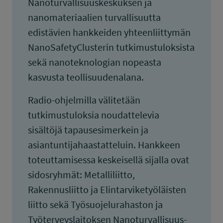
Nanoturvallisuuskeskuksen ja
nanomateriaalien turvallisuutta
edistävien hankkeiden yhteenliittymän
NanoSafetyClusterin tutkimustuloksista
sekä nanoteknologian nopeasta
kasvusta teollisuudenalana.
Radio-ohjelmilla välitetään
tutkimustuloksia noudattelevia
sisältöjä tapausesimerkein ja
asiantuntijahaastatteluin. Hankkeen
toteuttamisessa keskeisellä sijalla ovat
sidosryhmät: Metalliliitto,
Rakennusliitto ja Elintarviketyöläisten
liitto sekä Työsuojelurahaston ja
Työterveyslaitoksen Nanoturvallisuus-