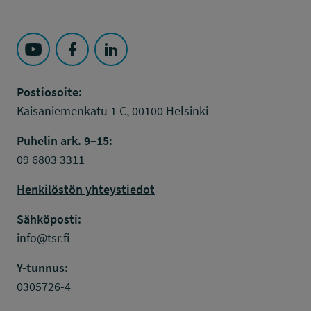
Seuraa Työsuojelurahasto kohteessa: YouTube
Seuraa Työsuojelurahasto kohteessa: Faceboo
Seuraa Työsuojelurahasto kohteessa: L
Postiosoite:
Kaisaniemenkatu 1 C, 00100 Helsinki
Puhelin ark. 9–15:
09 6803 3311
Henkilöstön yhteystiedot
Sähköposti:
info@tsr.fi
Y-tunnus:
0305726-4