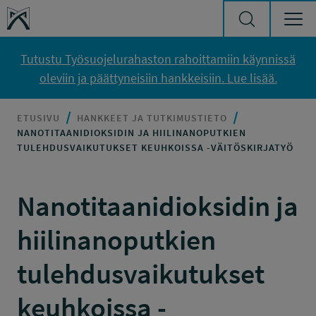
Siirry sisältöön
Työsuojelurahasto
Tutustu Työsuojelurahaston rahoittamiin käynnissä
oleviin ja päättyneisiin hankkeisiin. Lue lisää.
ETUSIVU
HANKKEET JA TUTKIMUSTIETO
NANOTITAANIDIOKSIDIN JA HIILINANOPUTKIEN
TULEHDUSVAIKUTUKSET KEUHKOISSA -VÄITÖSKIRJATYÖ
Nanotitaanidioksidin ja
hiilinanoputkien
tulehdusvaikutukset
keuhkoissa -