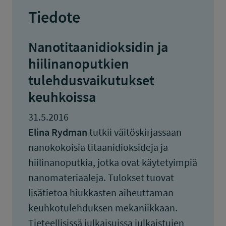
Tiedote
Nanotitaanidioksidin ja
hiilinanoputkien
tulehdusvaikutukset
keuhkoissa
31.5.2016
Elina Rydman
tutkii väitöskirjassaan
nanokokoisia titaanidioksideja ja
hiilinanoputkia, jotka ovat käytetyimpiä
nanomateriaaleja. Tulokset tuovat
lisätietoa hiukkasten aiheuttaman
keuhkotulehduksen mekaniikkaan.
Tieteellisissä julkaisuissa julkaistujen