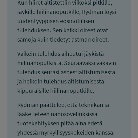
Kun hiiret altistettiin viikoksi pitkille,
jäykille hiilinanoputkille, Rydman löysi
uudentyyppisen eosinofiilisen
tulehduksen. Sen kaikki oireet ovat
samoja kuin tiedetyt astman oireet.
Vaikein tulehdus aiheutui jäykistä
hiilinanoputkista. Seuraavaksi vakavin
tulehdus seurasi asbestialtistumisesta
ja heikoin tulehdus altistumisesta
kippuraisille hiilinanoputkille.
Rydman päättelee, että tekniikan ja
lääketieteen nanosovelluksissa
tuotekehityksen pitää aina edetä
yhdessä myrkyllisyyskokeiden kanssa.