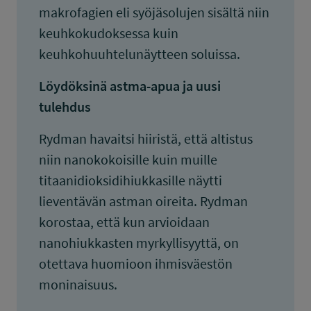
makrofagien eli syöjäsolujen sisältä niin
keuhkokudoksessa kuin
keuhkohuuhtelunäytteen soluissa.
Löydöksinä astma-apua ja uusi
tulehdus
Rydman havaitsi hiiristä, että altistus
niin nanokokoisille kuin muille
titaanidioksidihiukkasille näytti
lieventävän astman oireita. Rydman
korostaa, että kun arvioidaan
nanohiukkasten myrkyllisyyttä, on
otettava huomioon ihmisväestön
moninaisuus.