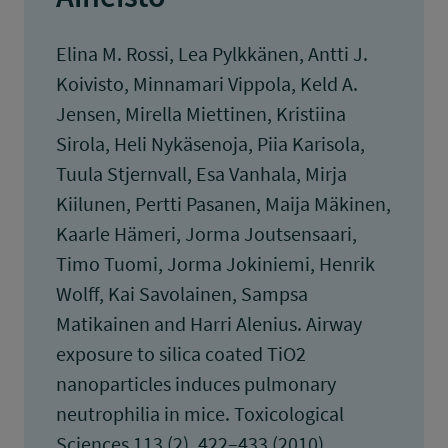
Elina M. Rossi, Lea Pylkkänen, Antti J.
Koivisto, Minnamari Vippola, Keld A.
Jensen, Mirella Miettinen, Kristiina
Sirola, Heli Nykäsenoja, Piia Karisola,
Tuula Stjernvall, Esa Vanhala, Mirja
Kiilunen, Pertti Pasanen, Maija Mäkinen,
Kaarle Hämeri, Jorma Joutsensaari,
Timo Tuomi, Jorma Jokiniemi, Henrik
Wolff, Kai Savolainen, Sampsa
Matikainen and Harri Alenius. Airway
exposure to silica coated TiO2
nanoparticles induces pulmonary
neutrophilia in mice. Toxicological
Sciences 113 (2), 422–433 (2010)