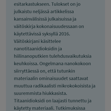
esitarkastukseen. Tulokset on jo
julkaistu neljässä artikkelissa
kansainvälisissä julkaisuissa ja
väitöskirja kokonaisuudessaan on
käytettävissä syksyllä 2016.
Väitöskirjani käsittelee
nanotitaanidioksidin ja
hiilinanoputkien tulehdusvaikutuksia
keuhkoissa. Ongelmana nanokokoon
siirryttäessä on, että tutunkin
materiaalin ominaisuudet saattavat
muuttua radikaalisti mikrokokoisista ja
suuremmista hiukkasista.
Titaanidioksidi on laajasti tunnettu ja
käytetty materiaali. Tutkimuksissa