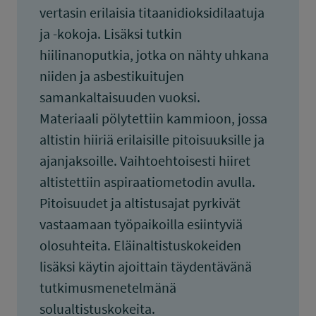
vertasin erilaisia titaanidioksidilaatuja
ja -kokoja. Lisäksi tutkin
hiilinanoputkia, jotka on nähty uhkana
niiden ja asbestikuitujen
samankaltaisuuden vuoksi.
Materiaali pölytettiin kammioon, jossa
altistin hiiriä erilaisille pitoisuuksille ja
ajanjaksoille. Vaihtoehtoisesti hiiret
altistettiin aspiraatiometodin avulla.
Pitoisuudet ja altistusajat pyrkivät
vastaamaan työpaikoilla esiintyviä
olosuhteita. Eläinaltistuskokeiden
lisäksi käytin ajoittain täydentävänä
tutkimusmenetelmänä
solualtistuskokeita.