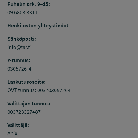
Puhelin ark. 9–15:
09 6803 3311
Henkilöstön yhteystiedot
Sähköposti:
info@tsr.fi
Y-tunnus:
0305726-4
Laskutusosoite:
OVT tunnus: 003703057264
Välittäjän tunnus:
003723327487
Välittäjä:
Apix