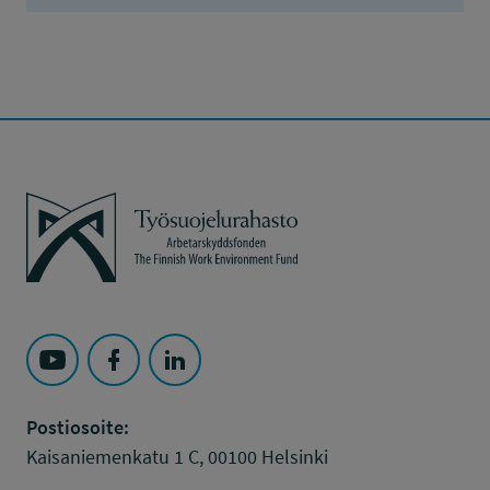
Työsuojelurahasto
Seuraa Työsuojelurahasto kohteessa: YouTube
Seuraa Työsuojelurahasto kohteessa: Faceboo
Seuraa Työsuojelurahasto kohteessa: L
Postiosoite:
Kaisaniemenkatu 1 C, 00100 Helsinki