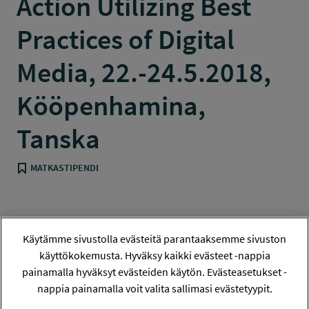
Action Utilizing Best
Practices of Digital
Media, 22.-24.5.2018,
Kööpenhamina,
Tanska
MATKASTIPENDI
Hanketiedot
Käytämme sivustolla evästeitä parantaaksemme sivuston
käyttökokemusta. Hyväksy kaikki evästeet -nappia
Tiivistelmä
painamalla hyväksyt evästeiden käytön. Evästeasetukset -
nappia painamalla voit valita sallimasi evästetyypit.
Tiedote