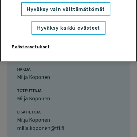
Hyväksy vain välttämättömät
Hanketiedot
Hyväksy kaikki evästeet
Evästeasetukset
HANKENUMERO
118006
HAKIJA
Milja Koponen
TOTEUTTAJA
Milja Koponen
LISÄTIETOJA
Milja Koponen
milja.koponen@ttl.fi