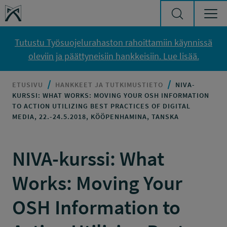
Siirry sisältöön
Työsuojelurahasto
Tutustu Työsuojelurahaston rahoittamiin käynnissä
oleviin ja päättyneisiin hankkeisiin. Lue lisää.
ETUSIVU
HANKKEET JA TUTKIMUSTIETO
NIVA-
KURSSI: WHAT WORKS: MOVING YOUR OSH INFORMATION
TO ACTION UTILIZING BEST PRACTICES OF DIGITAL
MEDIA, 22.-24.5.2018, KÖÖPENHAMINA, TANSKA
NIVA-kurssi: What
Works: Moving Your
OSH Information to