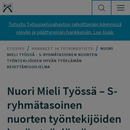
Siirry sisältöön
Työsuojelurahasto
Tutustu Työsuojelurahaston rahoittamiin käynnissä
oleviin ja päättyneisiin hankkeisiin. Lue lisää.
ETUSIVU
HANKKEET JA TUTKIMUSTIETO
NUORI
MIELI TYÖSSÄ - S-RYHMÄTASOINEN NUORTEN
TYÖNTEKIJÖIDEN HYVÄN TYÖELÄMÄN
KEHITTÄMISOHJELMA
Nuori Mieli Työssä – S-
ryhmätasoinen
nuorten työntekijöiden