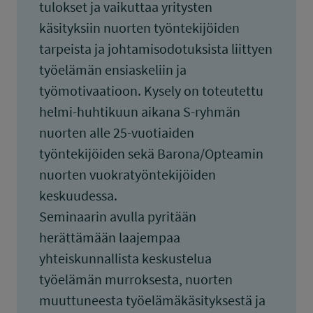
tulokset ja vaikuttaa yritysten
käsityksiin nuorten työntekijöiden
tarpeista ja johtamisodotuksista liittyen
työelämän ensiaskeliin ja
työmotivaatioon. Kysely on toteutettu
helmi-huhtikuun aikana S-ryhmän
nuorten alle 25-vuotiaiden
työntekijöiden sekä Barona/Opteamin
nuorten vuokratyöntekijöiden
keskuudessa.
Seminaarin avulla pyritään
herättämään laajempaa
yhteiskunnallista keskustelua
työelämän murroksesta, nuorten
muuttuneesta työelämäkäsityksestä ja