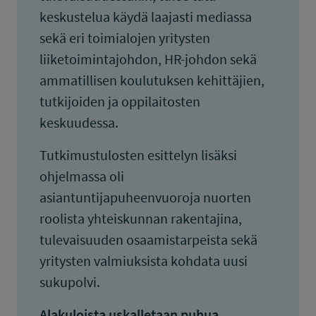
keskustelua käydä laajasti mediassa
sekä eri toimialojen yritysten
liiketoimintajohdon, HR-johdon sekä
ammatillisen koulutuksen kehittäjien,
tutkijoiden ja oppilaitosten
keskuudessa.
Tutkimustulosten esittelyn lisäksi
ohjelmassa oli
asiantuntijapuheenvuoroja nuorten
roolista yhteiskunnan rakentajina,
tulevaisuuden osaamistarpeista sekä
yritysten valmiuksista kohdata uusi
sukupolvi.
Alakuloista uskalletaan puhua