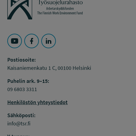
Seuraa Työsuojelurahasto kohteessa: YouTube
Seuraa Työsuojelurahasto kohteessa: Faceboo
Seuraa Työsuojelurahasto kohteessa: L
Postiosoite:
Kaisaniemenkatu 1 C, 00100 Helsinki
Puhelin ark. 9–15:
09 6803 3311
Henkilöstön yhteystiedot
Sähköposti:
info@tsr.fi