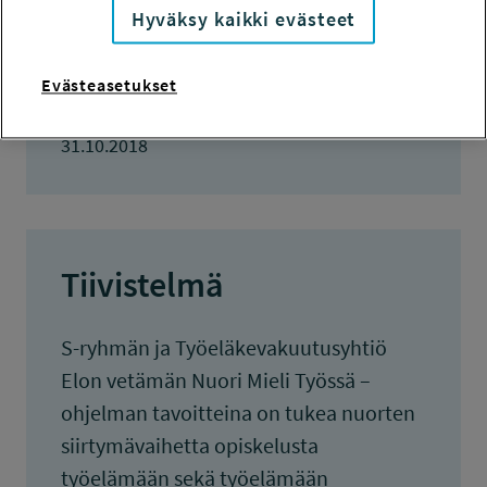
Hyväksy kaikki evästeet
KOKONAISKUSTANNUKSET
54 098 euroa
Evästeasetukset
TULOKSET VALMISTUNEET
31.10.2018
Tiivistelmä
S-ryhmän ja Työeläkevakuutusyhtiö
Elon vetämän Nuori Mieli Työssä –
ohjelman tavoitteina on tukea nuorten
siirtymävaihetta opiskelusta
työelämään sekä työelämään