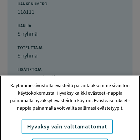
HANKENUMERO
118111
HAKIJA
S-ryhmä
TOTEUTTAJA
S-ryhmä
LISÄTIETOJA
Sanna-Mari Myllynen
Käytämme sivustolla evästeitä parantaaksemme sivuston
sanna-mari.myllynen@sok.fi
käyttökokemusta. Hyväksy kaikki evästeet -nappia
TOTEUTUSAIKA
painamalla hyväksyt evästeiden käytön. Evästeasetukset -
1.3.2018 - 31.10.2018
nappia painamalla voit valita sallimasi evästetyypit.
TYÖSUOJELURAHASTON PÄÄTÖS
Hyväksy vain välttämättömät
22.3.2018
7 600 euroa