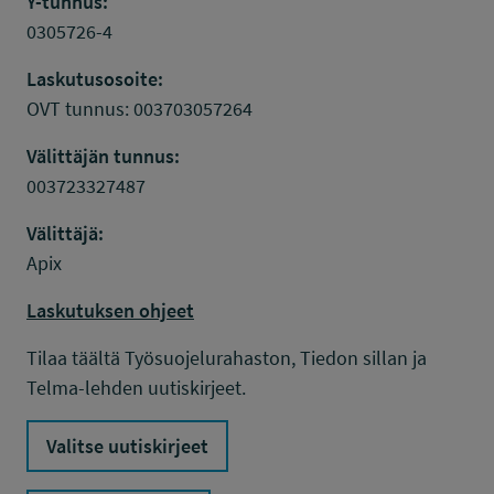
Y-tunnus:
0305726-4
Laskutusosoite:
OVT tunnus: 003703057264
Välittäjän tunnus:
003723327487
Välittäjä:
Apix
Laskutuksen ohjeet
Tilaa täältä Työsuojelurahaston, Tiedon sillan ja
Telma-lehden uutiskirjeet.
Valitse uutiskirjeet