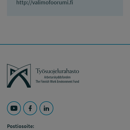
http://valimofoorumi.fi
Työsuojelurahasto
Seuraa Työsuojelurahasto kohteessa: YouTube
Seuraa Työsuojelurahasto kohteessa: Faceboo
Seuraa Työsuojelurahasto kohteessa: L
Postiosoite: