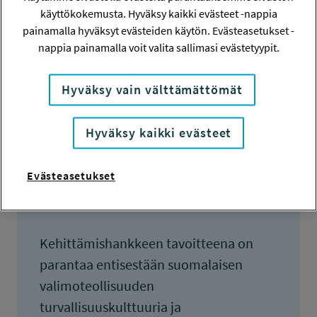
20 000 euroa
käyttökokemusta. Hyväksy kaikki evästeet -nappia
painamalla hyväksyt evästeiden käytön. Evästeasetukset -
KOKONAISKUSTANNUKSET
nappia painamalla voit valita sallimasi evästetyypit.
40 000 euroa
Hyväksy vain välttämättömät
TULOKSET VALMISTUNEET
31.3.2013
Hyväksy kaikki evästeet
Evästeasetukset
Tiivistelmä
Kehittämishankkeen tavoitteena on
parantaa entisestään suomalaisen
valimoteollisuuden
turvallisuuskulttuuria ja