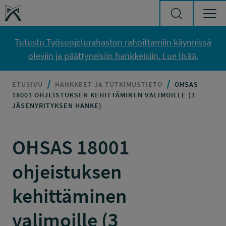
Siirry sisältöön
Työsuojelurahasto
Tutustu Työsuojelurahaston rahoittamiin käynnissä
oleviin ja päättyneisiin hankkeisiin. Lue lisää.
ETUSIVU
HANKKEET JA TUTKIMUSTIETO
OHSAS
18001 OHJEISTUKSEN KEHITTÄMINEN VALIMOILLE (3
JÄSENYRITYKSEN HANKE)
OHSAS 18001
ohjeistuksen
kehittäminen
valimoille (3