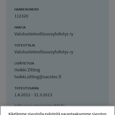
HANKENUMERO
112320
HAKIJA
Valutuoteteollisuusyhdistys ry
TOTEUTTAJA
Valutuoteteollisuusyhdistys ry
LISÄTIETOJA
Heikki Zitting
heikki.zitting@sacotec.fi
TOTEUTUSAIKA
1.8.2012 - 31.3.2013
TYÖSUOJELURAHASTON PÄÄTÖS
1.11.2012
Käytämme sivustolla evästeitä parantaaksemme sivuston