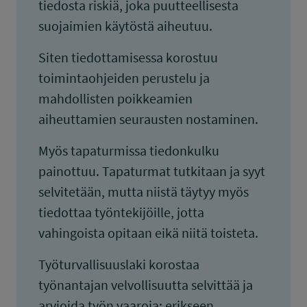
tiedosta riskiä, joka puutteellisesta
suojaimien käytöstä aiheutuu.
Siten tiedottamisessa korostuu
toimintaohjeiden perustelu ja
mahdollisten poikkeamien
aiheuttamien seurausten nostaminen.
Myös tapaturmissa tiedonkulku
painottuu. Tapaturmat tutkitaan ja syyt
selvitetään, mutta niistä täytyy myös
tiedottaa työntekijöille, jotta
vahingoista opitaan eikä niitä toisteta.
Työturvallisuuslaki korostaa
työnantajan velvollisuutta selvittää ja
arvioida työn vaaroja: erikseen