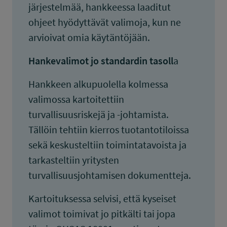
järjestelmää, hankkeessa laaditut
ohjeet hyödyttävät valimoja, kun ne
arvioivat omia käytäntöjään.
Hankevalimot jo standardin tasoll
a
Hankkeen alkupuolella kolmessa
valimossa kartoitettiin
turvallisuusriskejä ja -johtamista.
Tällöin tehtiin kierros tuotantotiloissa
sekä keskusteltiin toimintatavoista ja
tarkasteltiin yritysten
turvallisuusjohtamisen dokumentteja.
Kartoituksessa selvisi, että kyseiset
valimot toimivat jo pitkälti tai jopa