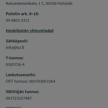
Kaisaniemenkatu 1 C, 00100 Helsinki
Puhelin ark. 9–15:
09 6803 3311
Henkilöstön yhteystiedot
Sähköposti:
info@tsr.fi
Y-tunnus:
0305726-4
Laskutusosoite:
OVT tunnus: 003703057264
Välittäjän tunnus:
003723327487