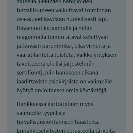
alueella liikkuvien henkilöiden
turvallisuuteen vaikuttavat toiminnan
osa-alueet käydään huolellisesti läpi.
Havainnot kirjaamalla ja niihin
reagoimalla toimintatavat kehittyvät
jatkuvasti paremmiksi, eikä virheitä ja
vaaratilanteita toisteta. Vaikka yrityksen
tavoitteena ei olisi järjestelmän
sertifiointi, niin hankkeen aikana
laadittavista asiakirjoista on valimoille
hyötyä arvioitaessa omia käytäntöjä.
Hankkeessa kartoitetaan myös
valimoille tyypillisiä
turvallisuusjohtamisen haasteita.
Ennakkoselvitysten perusteella tärkeitä