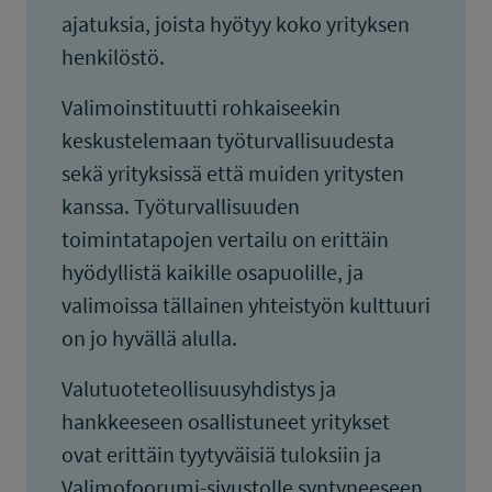
ajatuksia, joista hyötyy koko yrityksen
henkilöstö.
Valimoinstituutti rohkaiseekin
keskustelemaan työturvallisuudesta
sekä yrityksissä että muiden yritysten
kanssa. Työturvallisuuden
toimintatapojen vertailu on erittäin
hyödyllistä kaikille osapuolille, ja
valimoissa tällainen yhteistyön kulttuuri
on jo hyvällä alulla.
Valutuoteteollisuusyhdistys ja
hankkeeseen osallistuneet yritykset
ovat erittäin tyytyväisiä tuloksiin ja
Valimofoorumi-sivustolle syntyneeseen