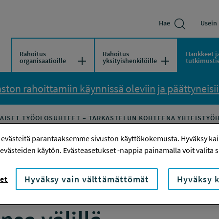
Hae
Usein 
Rahoitus
Rahoitus
Hankkeet j
Avaa/Sulje valikko
Avaa/Sulje vali
organisaatioille
yksityishenkilöille
tutkimusti
ton rahoittamiin käynnissä oleviin ja päättyneisiin
ISET TYÖOLOSUHTEET – TARKASTELUN KOHTEENA YHTEISTYÖHA
 evästeitä parantaaksemme sivuston käyttökokemusta. Hyväksy kaik
evästeiden käytön. Evästeasetukset -nappia painamalla voit valita sa
öolosuhteet – Tarkas
Hyväksy vain välttämättömät
Hyväksy k
et
merkitys ITF-tarkasta