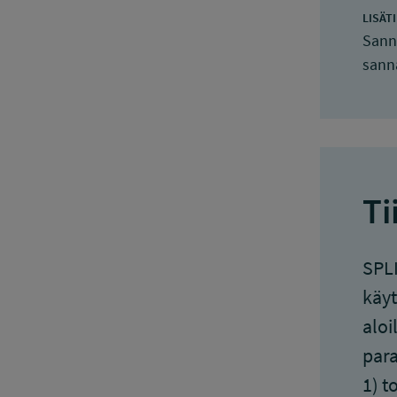
LISÄT
Sann
sanna
Ti
SPLI
käyt
aloi
para
1) t