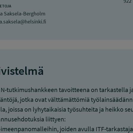
922
IETOJA
a Saksela-Bergholm
.saksela@helsinki.fi
ivistelmä
N-tutkimushankkeen tavoitteena on tarkastella ja k
äntöjä, jotka ovat välttämättömiä työlainsäädän
lla, joissa on lyhytaikaisia työsuhteita ja heikko 
nnusehdotuksia liittyen:
oimeenpanomalleihin, joiden avulla ITF-tarkastaja