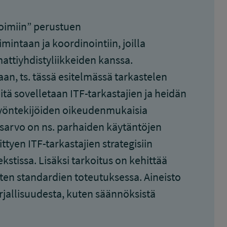
toimiin” perustuen
mintaan ja koordinointiin, joilla
ttiyhdistyliikkeiden kanssa.
an, ts. tässä esitelmässä tarkastelen
ä sovelletaan ITF-tarkastajien ja heidän
työntekijöiden oikeudenmukaisia
sarvo on ns. parhaiden käytäntöjen
tyen ITF-tarkastajien strategisiin
kstissa. Lisäksi tarkoitus on kehittää
sten standardien toteutuksessa. Aineisto
rjallisuudesta, kuten säännöksistä