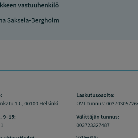
kkeen vastuuhenkilö
na Saksela-Bergholm
:
Laskutusosoite:
katu 1 C, 00100 Helsinki
OVT tunnus: 00370305726
. 9–15:
Välittäjän tunnus:
11
003723327487