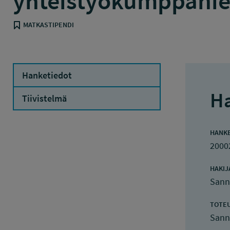
yhteistyökumppanien
MATKASTIPENDI
Hanketiedot
Ha
Tiivistelmä
HANK
2000
HAKIJ
Sann
TOTE
Sann