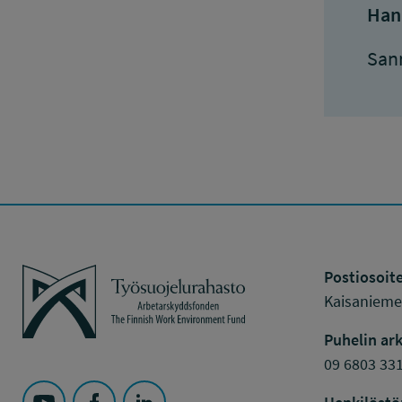
Han
San
Työsuojelurahasto
Postiosoite
Kaisaniemen
Puhelin ark
09 6803 33