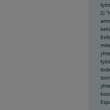
työo
2) “
amma
kehi
Esit
mite
yhte
työo
tode
toim
yhte
koos
Espa