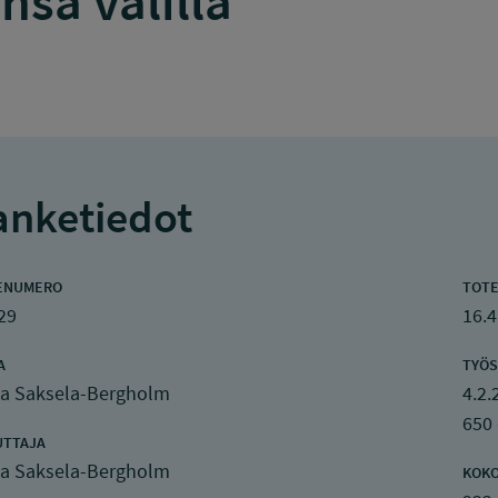
sa välillä
nketiedot
ENUMERO
TOTE
29
16.4
A
TYÖS
a Saksela-Bergholm
4.2.
650
UTTAJA
a Saksela-Bergholm
KOK