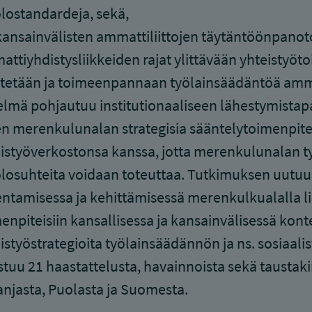
lostandardeja, sekä,
kansainvälisten ammattiliittojen täytäntöönpano
ttiyhdistysliikkeiden rajat ylittävään yhteistyötoi
tetään ja toimeenpannaan työlainsäädäntöä amma
elmä pohjautuu institutionaaliseen lähestymistapa
n merenkulunalan strategisia sääntelytoimenpiteit
istyöverkostonsa kanssa, jotta merenkulunalan 
losuhteita voidaan toteuttaa. Tutkimuksen uutuu
ntamisessa ja kehittämisessä merenkulkualalla liit
enpiteisiin kansallisessa ja kansainvälisessä konte
istyöstrategioita työlainsäädännön ja ns. sosiaali
tuu 21 haastattelusta, havainnoista sekä taustaki
njasta, Puolasta ja Suomesta.