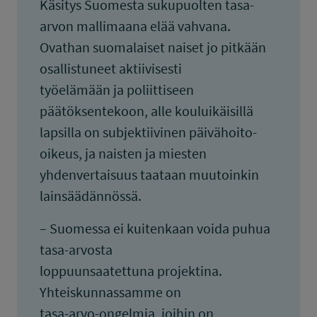
Käsitys Suomesta sukupuolten tasa-
arvon mallimaana elää vahvana.
Ovathan suomalaiset naiset jo pitkään
osallistuneet aktiivisesti
työelämään ja poliittiseen
päätöksentekoon, alle kouluikäisillä
lapsilla on subjektiivinen päivähoito-
oikeus, ja naisten ja miesten
yhdenvertaisuus taataan muutoinkin
lainsäädännössä.
– Suomessa ei kuitenkaan voida puhua
tasa-arvosta
loppuunsaatettuna projektina.
Yhteiskunnassamme on
tasa-arvo-ongelmia, joihin on