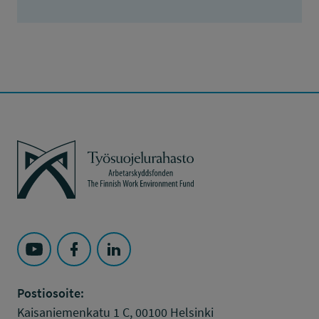
Työsuojelurahasto
Seuraa Työsuojelurahasto kohteessa: YouTube
Seuraa Työsuojelurahasto kohteessa: Faceboo
Seuraa Työsuojelurahasto kohteessa: L
Postiosoite:
Kaisaniemenkatu 1 C, 00100 Helsinki