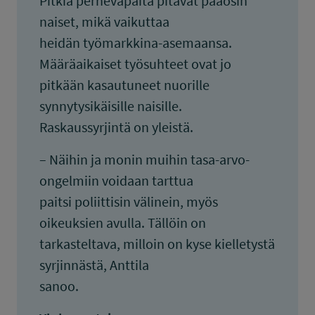
Pitkiä perhevapaita pitävät pääosin
naiset, mikä vaikuttaa
heidän työmarkkina-asemaansa.
Määräaikaiset työsuhteet ovat jo
pitkään kasautuneet nuorille
synnytysikäisille naisille.
Raskaussyrjintä on yleistä.
– Näihin ja monin muihin tasa-arvo-
ongelmiin voidaan tarttua
paitsi poliittisin välinein, myös
oikeuksien avulla. Tällöin on
tarkasteltava, milloin on kyse kielletystä
syrjinnästä, Anttila
sanoo.