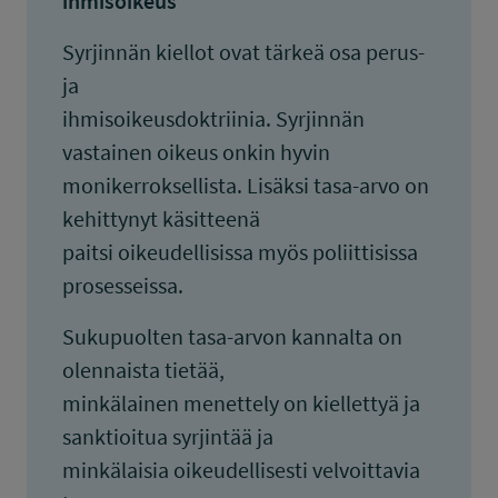
ihmisoikeus
Syrjinnän kiellot ovat tärkeä osa perus-
ja
ihmisoikeusdoktriinia. Syrjinnän
vastainen oikeus onkin hyvin
monikerroksellista. Lisäksi tasa-arvo on
kehittynyt käsitteenä
paitsi oikeudellisissa myös poliittisissa
prosesseissa.
Sukupuolten tasa-arvon kannalta on
olennaista tietää,
minkälainen menettely on kiellettyä ja
sanktioitua syrjintää ja
minkälaisia oikeudellisesti velvoittavia