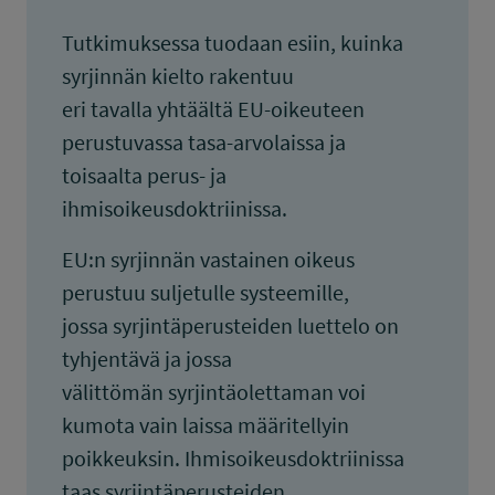
Tutkimuksessa tuodaan esiin, kuinka
syrjinnän kielto rakentuu
eri tavalla yhtäältä EU-oikeuteen
perustuvassa tasa-arvolaissa ja
toisaalta perus- ja
ihmisoikeusdoktriinissa.
EU:n syrjinnän vastainen oikeus
perustuu suljetulle systeemille,
jossa syrjintäperusteiden luettelo on
tyhjentävä ja jossa
välittömän syrjintäolettaman voi
kumota vain laissa määritellyin
poikkeuksin. Ihmisoikeusdoktriinissa
taas syrjintäperusteiden