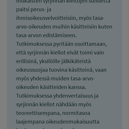
mukaisten syrjinnän kieltojen suhdetta
paitsi perus- ja
ihmisoikeusvelvoitteisiin, myös tasa-
arvo-oikeuden muihin käsitteisiin kuten
tasa-arvon edistämiseen.
Tutkimuksessa pyritään osoittamaan,
että syrjinnän kiellot eivät toimi vain
erillisinä, yksilöille jälkikäteistä
oikeussuojaa tuovina käsitteinä, vaan
myös yhdessä muiden tasa-arvo-
oikeuden käsitteiden kanssa.
Tutkimuksessa yhdenvertaisuus ja
syrjinnän kiellot nähdään myös
teoreettisempana, normitasoa
laajempana oikeudenmukaisuutta