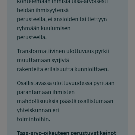
kohtelemaan ihmisiä tasa-arvoisesti
heidän ihmisyytensä
perusteella, ei ansioiden tai tiettyyn
ryhmään kuulumisen
perusteella.
Transformatiivinen ulottuvuus pyrkii
muuttamaan syrjiviä
rakenteita erilaisuutta kunnioittaen.
Osallistavassa ulottuvuudessa pyritään
parantamaan ihmisten
mahdollisuuksia päästä osallistumaan
yhteiskunnan eri
toimintoihin.
Tasa-arvo-oikeuteen perustuvat keinot