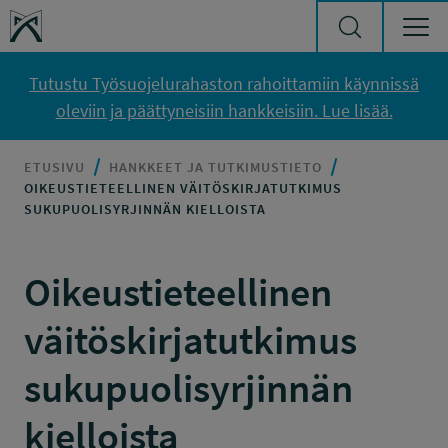
Siirry sisältöön
Työsuojelurahasto
Tutustu Työsuojelurahaston rahoittamiin käynnissä
oleviin ja päättyneisiin hankkeisiin. Lue lisää.
ETUSIVU
HANKKEET JA TUTKIMUSTIETO
OIKEUSTIETEELLINEN VÄITÖSKIRJATUTKIMUS
SUKUPUOLISYRJINNÄN KIELLOISTA
Oikeustieteellinen
väitöskirjatutkimus
sukupuolisyrjinnän
kielloista