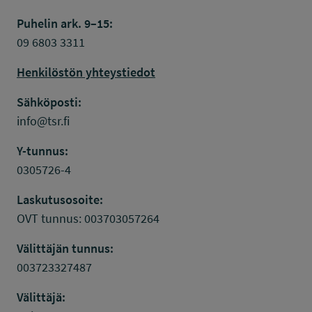
Puhelin ark. 9–15:
09 6803 3311
Henkilöstön yhteystiedot
Sähköposti:
info@tsr.fi
Y-tunnus:
0305726-4
Laskutusosoite:
OVT tunnus: 003703057264
Välittäjän tunnus:
003723327487
Välittäjä: