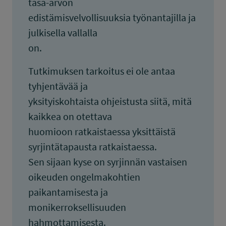
tasa-arvon
edistämisvelvollisuuksia työnantajilla ja
julkisella vallalla
on.
Tutkimuksen tarkoitus ei ole antaa
tyhjentävää ja
yksityiskohtaista ohjeistusta siitä, mitä
kaikkea on otettava
huomioon ratkaistaessa yksittäistä
syrjintätapausta ratkaistaessa.
Sen sijaan kyse on syrjinnän vastaisen
oikeuden ongelmakohtien
paikantamisesta ja
monikerroksellisuuden
hahmottamisesta.