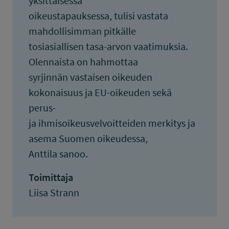
yksittäisessä
oikeustapauksessa, tulisi vastata
mahdollisimman pitkälle
tosiasiallisen tasa-arvon vaatimuksia.
Olennaista on hahmottaa
syrjinnän vastaisen oikeuden
kokonaisuus ja EU-oikeuden sekä
perus-
ja ihmisoikeusvelvoitteiden merkitys ja
asema Suomen oikeudessa,
Anttila sanoo.
Toimittaja
Liisa Strann