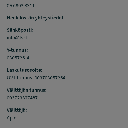
09 6803 3311
Henkilöstön yhteystiedot
Sähköposti:
info@tsr.fi
Y-tunnus:
0305726-4
Laskutusosoite:
OVT tunnus: 003703057264
Välittäjän tunnus:
003723327487
Välittäjä:
Apix