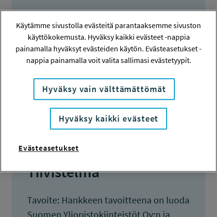
TYÖSUOJELURAHASTON PÄÄTÖS
Käytämme sivustolla evästeitä parantaaksemme sivuston
22.6.2010
käyttökokemusta. Hyväksy kaikki evästeet -nappia
69 900 euroa
painamalla hyväksyt evästeiden käytön. Evästeasetukset -
nappia painamalla voit valita sallimasi evästetyypit.
KOKONAISKUSTANNUKSET
139 813 euroa
Hyväksy vain välttämättömät
TULOKSET VALMISTUNEET
19.12.2011
Hyväksy kaikki evästeet
Evästeasetukset
Tiivistelmä
Tavoite: Hankkeen tavoitteena on luoda
Suomen Yliopistokiinteistöt Oy:n ja