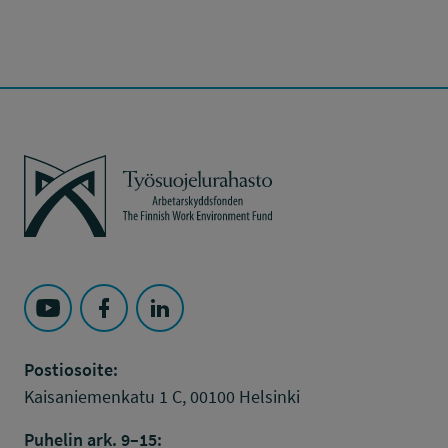
Työsuojelurahasto
Seuraa Työsuojelurahasto kohteessa: YouTube
Seuraa Työsuojelurahasto kohteessa: Faceboo
Seuraa Työsuojelurahasto kohteessa: L
Postiosoite:
Kaisaniemenkatu 1 C, 00100 Helsinki
Puhelin ark. 9–15: