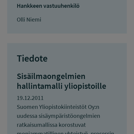
Hankkeen vastuuhenkilö
Olli Niemi
Tiedote
Sisäilmaongelmien
hallintamalli yliopistoille
19.12.2011
Suomen Yliopistokiinteistöt Oy:n
uudessa sisäympäristöongelmien
ratkaisumallissa korostuvat
moniammatillinen yhteistyö, prosessin