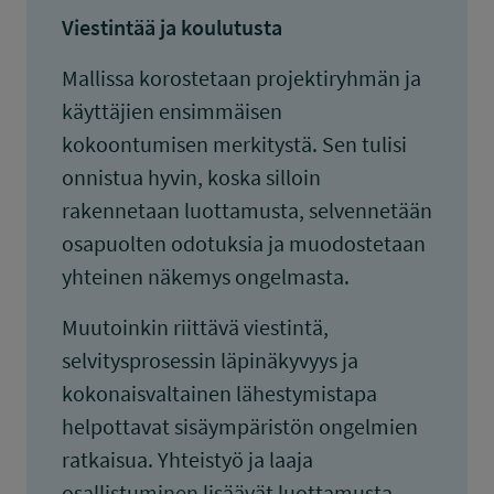
Viestintää ja koulutusta
Mallissa korostetaan projektiryhmän ja
käyttäjien ensimmäisen
kokoontumisen merkitystä. Sen tulisi
onnistua hyvin, koska silloin
rakennetaan luottamusta, selvennetään
osapuolten odotuksia ja muodostetaan
yhteinen näkemys ongelmasta.
Muutoinkin riittävä viestintä,
selvitysprosessin läpinäkyvyys ja
kokonaisvaltainen lähestymistapa
helpottavat sisäympäristön ongelmien
ratkaisua. Yhteistyö ja laaja
osallistuminen lisäävät luottamusta