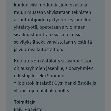
kuuluu viisi moduulia, joiden avulla
muun muassa vahvistetaan teknisten
asiantuntijoiden ja työterveyshuollon
yhteistyötä, opetetaan arvioimaan
sisäilmastomittauksia ja teknisiä
selvityksiä sekä vahvistetaan viestintä-
ja vuorovaikutustaitoja.
Koulutus on räätälöity sisäympäristön
ohjausryhmien jäsenille, sidosryhmien
edustajille sekä Suomen
Yliopistokiinteistöt Oy:n henkilöstölle ja
yliopistojen tilahallinnolle.
Toimittaja
Päivi Haavisto