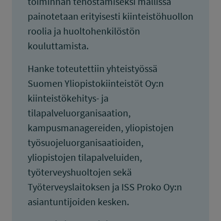
toiminnan tehostamiseksi mallissa
painotetaan erityisesti kiinteistöhuollon
roolia ja huoltohenkilöstön
kouluttamista.
Hanke toteutettiin yhteistyössä
Suomen Yliopistokiinteistöt Oy:n
kiinteistökehitys- ja
tilapalveluorganisaation,
kampusmanagereiden, yliopistojen
työsuojeluorganisaatioiden,
yliopistojen tilapalveluiden,
työterveyshuoltojen sekä
Työterveyslaitoksen ja ISS Proko Oy:n
asiantuntijoiden kesken.