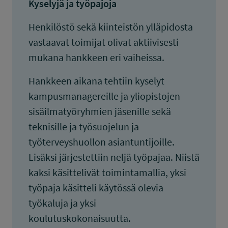
Kyselyjä ja työpajoja
Henkilöstö sekä kiinteistön ylläpidosta
vastaavat toimijat olivat aktiivisesti
mukana hankkeen eri vaiheissa.
Hankkeen aikana tehtiin kyselyt
kampusmanagereille ja yliopistojen
sisäilmatyöryhmien jäsenille sekä
teknisille ja työsuojelun ja
työterveyshuollon asiantuntijoille.
Lisäksi järjestettiin neljä työpajaa. Niistä
kaksi käsittelivät toimintamallia, yksi
työpaja käsitteli käytössä olevia
työkaluja ja yksi
koulutuskokonaisuutta.