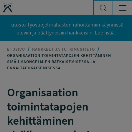
Siirry sisältöön
Työsuojelurahasto
Tutustu Työsuojelurahaston rahoittamiin käynnissä
oleviin ja päättyneisiin hankkeisiin. Lue lisää.
ETUSIVU
HANKKEET JA TUTKIMUSTIETO
ORGANISAATION TOIMINTATAPOJEN KEHITTÄMINEN
SISÄILMAONGELMIEN RATKAISEMISESSA JA
ENNALTAEHKÄISEMISESSÄ
Organisaation
toimintatapojen
kehittäminen