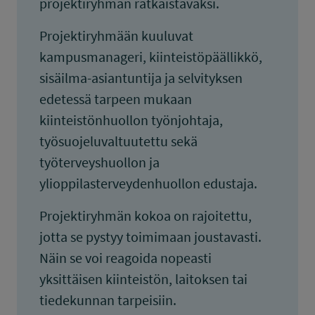
projektiryhmän ratkaistavaksi.
Projektiryhmään kuuluvat
kampusmanageri, kiinteistöpäällikkö,
sisäilma-asiantuntija ja selvityksen
edetessä tarpeen mukaan
kiinteistönhuollon työnjohtaja,
työsuojeluvaltuutettu sekä
työterveyshuollon ja
ylioppilasterveydenhuollon edustaja.
Projektiryhmän kokoa on rajoitettu,
jotta se pystyy toimimaan joustavasti.
Näin se voi reagoida nopeasti
yksittäisen kiinteistön, laitoksen tai
tiedekunnan tarpeisiin.