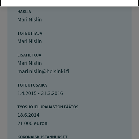
HAKIJA
Mari Nislin
TOTEUTTAJA
Mari Nislin
LISÄTIETOJA
Mari Nislin
mari.nislin@helsinki.fi
TOTEUTUSAIKA
1.4.2015 - 31.3.2016
TYÖSUOJELURAHASTON PÄÄTÖS
18.6.2014
21 000 euroa
KOKONAISKUSTANNUKSET