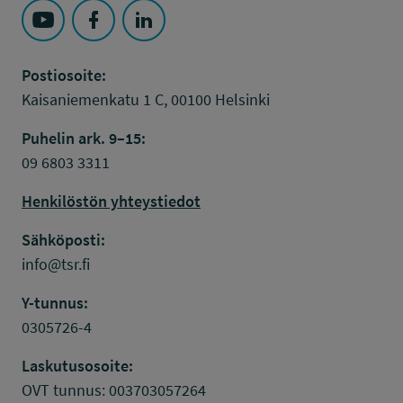
Seuraa Työsuojelurahasto kohteessa: YouTube
Seuraa Työsuojelurahasto kohteessa: Faceboo
Seuraa Työsuojelurahasto kohteessa: L
Postiosoite:
Kaisaniemenkatu 1 C, 00100 Helsinki
Puhelin ark. 9–15:
09 6803 3311
Henkilöstön yhteystiedot
Sähköposti:
info@tsr.fi
Y-tunnus:
0305726-4
Laskutusosoite:
OVT tunnus: 003703057264