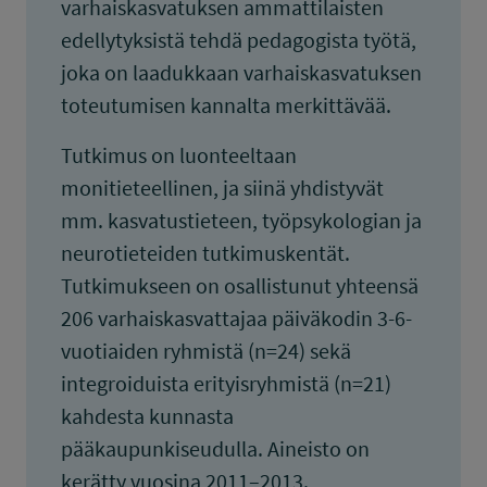
varhaiskasvatuksen ammattilaisten
edellytyksistä tehdä pedagogista työtä,
joka on laadukkaan varhaiskasvatuksen
toteutumisen kannalta merkittävää.
Tutkimus on luonteeltaan
monitieteellinen, ja siinä yhdistyvät
mm. kasvatustieteen, työpsykologian ja
neurotieteiden tutkimuskentät.
Tutkimukseen on osallistunut yhteensä
206 varhaiskasvattajaa päiväkodin 3-6-
vuotiaiden ryhmistä (n=24) sekä
integroiduista erityisryhmistä (n=21)
kahdesta kunnasta
pääkaupunkiseudulla. Aineisto on
kerätty vuosina 2011–2013.