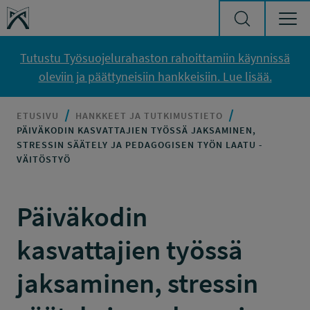
Siirry sisältöön
Työsuojelurahasto
Tutustu Työsuojelurahaston rahoittamiin käynnissä
oleviin ja päättyneisiin hankkeisiin. Lue lisää.
ETUSIVU
HANKKEET JA TUTKIMUSTIETO
PÄIVÄKODIN KASVATTAJIEN TYÖSSÄ JAKSAMINEN,
STRESSIN SÄÄTELY JA PEDAGOGISEN TYÖN LAATU -
VÄITÖSTYÖ
Päiväkodin
kasvattajien työssä
jaksaminen, stressin