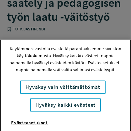
säätely ja pedagogisen
työn laatu -väitöstyö
TUTKIJASTIPENDI
Käytämme sivustolla evästeitä parantaaksemme sivuston
käyttökokemusta. Hyväksy kaikki evästeet -nappia
Hanketiedot
painamalla hyväksyt evästeiden käytön. Evästeasetukset -
nappia painamalla voit valita sallimasi evästetyypit.
Tiivistelmä
Hyväksy vain välttämättömät
Hanketiedot
Hyväksy kaikki evästeet
HANKENUMERO
Evästeasetukset
114231