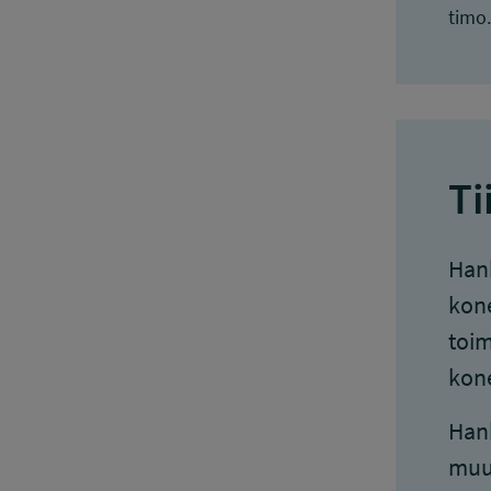
timo.
Ti
Hank
kone
toim
kone
Hank
muut