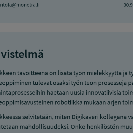
ritola@monetra.fi
30.9
ivistelmä
keen tavoitteena on lisätä työn mielekkyyttä ja ty
oppiminen tulevat osaksi työn teon prosesseja pa
intaprosesseihin haetaan uusia innovatiivisia to
oppimisavusteinen robotiikka mukaan arjen toim
keessa selvitetään, miten Digikaveri kollegana v
etaan mahdollisuudeksi. Onko henkilöstön muut