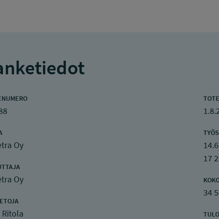
nketiedot
ENUMERO
TOTE
88
1.8.
A
TYÖS
tra Oy
14.6
17 
UTTAJA
tra Oy
KOK
34 
IETOJA
 Ritola
TULO