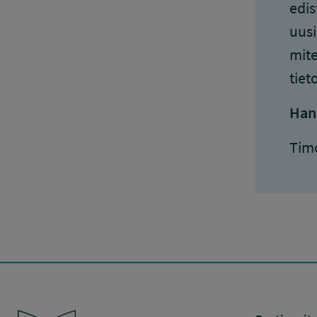
edis
uusi
mite
tiet
Han
Timo