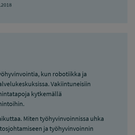
.2018
öhyvinvointia, kun robotiikka ja
lvelukeskuksissa. Vakiintuneisiin
imintatapoja kytkemällä
intoihin.
aikuttaa. Miten työhyvinvoinnissa uhka
osjohtamiseen ja työhyvinvoinnin