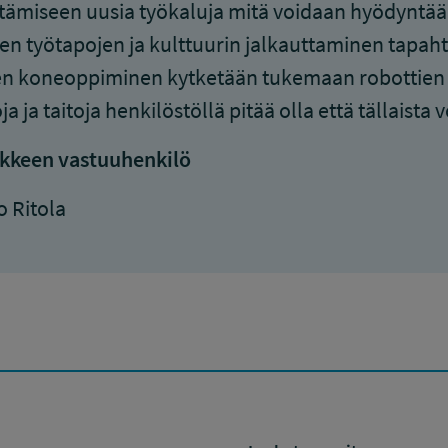
tämiseen uusia työkaluja mitä voidaan hyödyntää.
en työtapojen ja kulttuurin jalkauttaminen tapah
n koneoppiminen kytketään tukemaan robottien to
oja ja taitoja henkilöstöllä pitää olla että tällaist
kkeen vastuuhenkilö
 Ritola