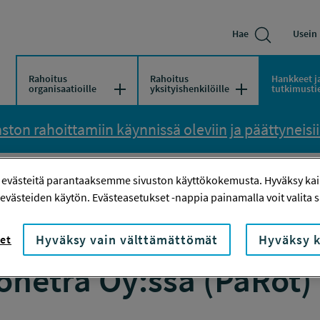
Hae
Usein 
Rahoitus
Rahoitus
Hankkeet j
Avaa/Sulje valikko
Avaa/Sulje vali
organisaatioille
yksityishenkilöille
tutkimusti
ton rahoittamiin käynnissä oleviin ja päättyneisiin
KSILLE ROBOTTEJA - MITEN UHKA MUUTETAAN MAHDOLLISUUDE
 evästeitä parantaaksemme sivuston käyttökokemusta. Hyväksy kaik
evästeiden käytön. Evästeasetukset -nappia painamalla voit valita sa
robotteja – miten uhk
Hyväksy vain välttämättömät
Hyväksy k
et
netra Oy:ssa (PaRot)