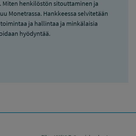
 Miten henkilöstön sitouttaminen ja
tuu Monetrassa. Hankkeessa selvitetään
imintaa ja hallintaa ja minkälaisia
a voidaan hyödyntää.