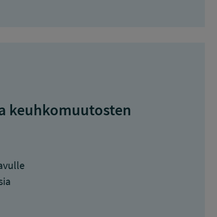
usta keuhkomuutosten
avulle
sia