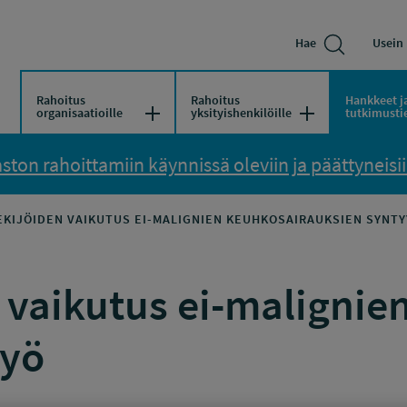
Hae
Usein 
Rahoitus
Rahoitus
Hankkeet j
Avaa/Sulje valikko
Avaa/Sulje vali
organisaatioille
yksityishenkilöille
tutkimusti
ton rahoittamiin käynnissä oleviin ja päättyneisiin
EKIJÖIDEN VAIKUTUS EI-MALIGNIEN KEUHKOSAIRAUKSIEN SYNTY
n vaikutus ei-maligni
työ