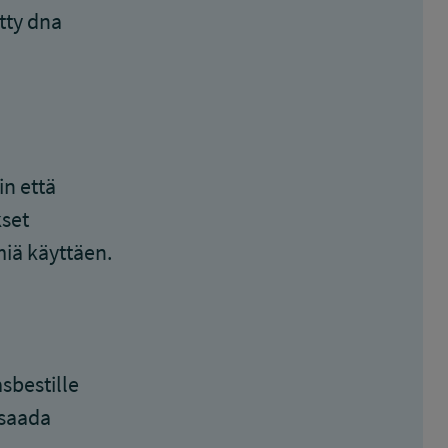
etty dna
in että
set
miä käyttäen.
asbestille
 saada