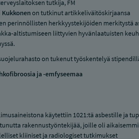
erveyslaitoksen tutkija, FM
i Kukkonen
on tutkinut artikkeliväitöskirjaansa
en perinnöllisten herkkyystekijöiden merkitystä as
kka-altistumiseen liittyvien hyvänlaatuisten ke
yssä.
uojelurahasto on tukenut työskentelyä stipendill
hkofibroosia ja -emfyseemaa
imusaineistona käytettiin 1021:tä asbestille ja t
stunutta rakennustyöntekijää, joille oli aikaisemmi
elliset kliiniset ja radiologiset tutkimukset