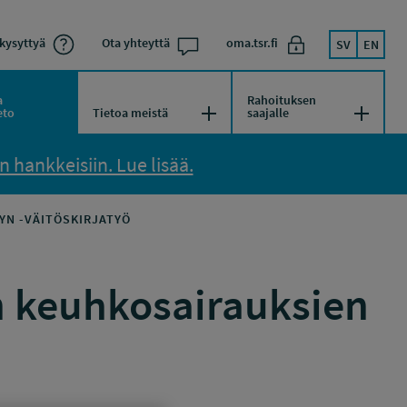
kysyttyä
Ota yhteyttä
oma.tsr.fi
SV
EN
a
Rahoituksen
kko
Avaa/Sulje valikko
Avaa/Su
eto
Tietoa meistä
saajalle
 hankkeisiin. Lue lisää.
YN -VÄITÖSKIRJATYÖ
en keuhkosairauksien