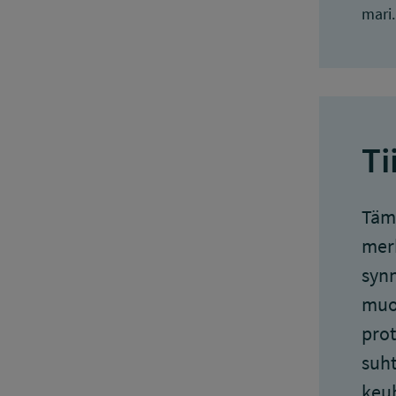
mari
Ti
Tämä
merk
synn
muok
prot
suht
keuh