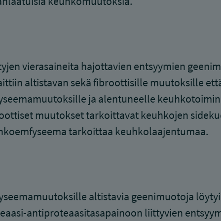
änlaatuisia keuhkomuutoksia.
tyjen vierasaineita hajottavien entsyymien geeni
ittiin altistavan sekä fibroottisille muutoksille ett
seemamuutoksille ja alentuneelle keuhkotoimin
oottiset muutokset tarkoittavat keuhkojen sideku
hkoemfyseema tarkoittaa keuhkolaajentumaa.
seemamuutoksille altistavia geenimuotoja löytyi 
eaasi-antiproteaasitasapainoon liittyvien entsyym