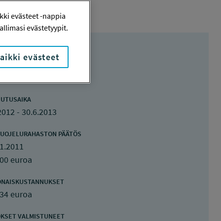
ki evästeet -nappia
llimasi evästetyypit.
aikki evästeet
UTUSAIKA
2012 - 30.6.2013
UOJELURAHASTON PÄÄTÖS
1.2011
800 euroa
ONAISKUSTANNUKSET
634 euroa
KSET VALMISTUNEET