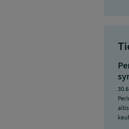
Ti
Pe
sy
30.6
Peri
alti
keu