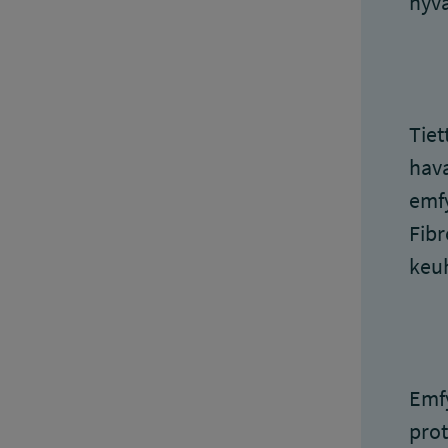
hyv
Tiet
hava
emfy
Fibr
keu
Emfy
prot