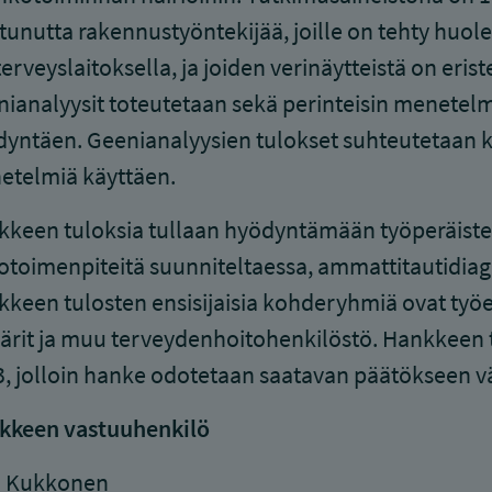
stunutta rakennustyöntekijää, joille on tehty huolel
erveyslaitoksella, ja joiden verinäytteistä on eris
ianalyysit toteutetaan sekä perinteisin menetel
yntäen. Geenianalyysien tulokset suhteutetaan k
etelmiä käyttäen.
keen tuloksia tullaan hyödyntämään työperäisten 
otoimenpiteitä suunniteltaessa, ammattitautidiag
keen tulosten ensisijaisia kohderyhmiä ovat työe
ärit ja muu terveydenhoitohenkilöstö. Hankkeen 
, jolloin hanke odotetaan saatavan päätökseen v
kkeen vastuuhenkilö
i Kukkonen