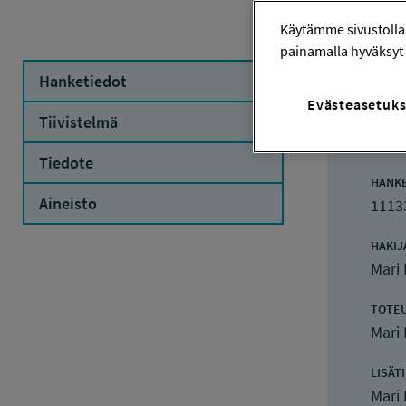
Käytämme sivustolla
painamalla hyväksyt 
Hanketiedot
Evästeasetuks
Ha
Tiivistelmä
Tiedote
HANK
Aineisto
1113
HAKIJ
Mari
TOTE
Mari
LISÄT
Mari