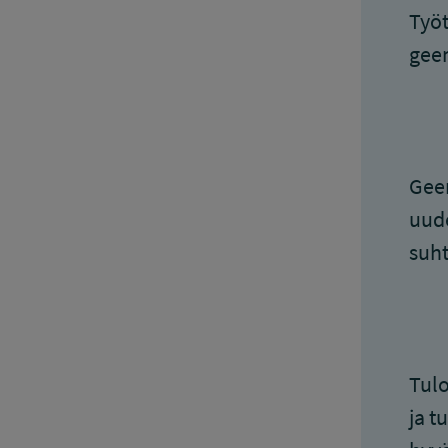
Työt
geen
Geen
uude
suht
Tulo
ja t