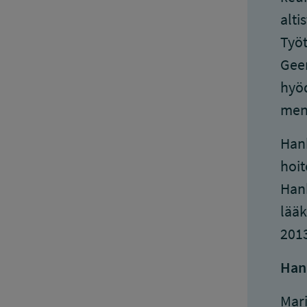
alti
Työt
Geen
hyöd
men
Hank
hoit
Hank
lääk
2013
Han
Mar