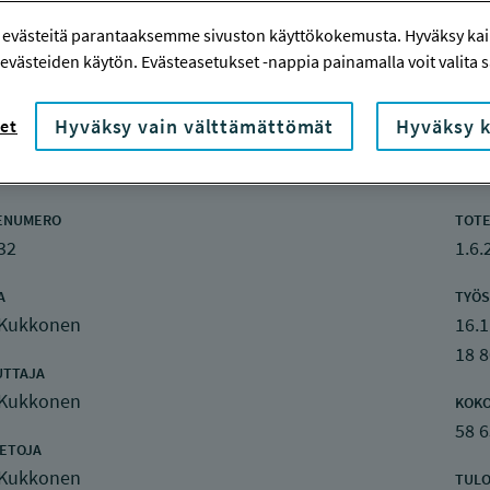
 evästeitä parantaaksemme sivuston käyttökokemusta. Hyväksy kaik
evästeiden käytön. Evästeasetukset -nappia painamalla voit valita sa
Hyväksy vain välttämättömät
Hyväksy k
et
nketiedot
ENUMERO
TOTE
32
1.6.
A
TYÖS
 Kukkonen
16.1
18 
UTTAJA
 Kukkonen
KOK
58 
IETOJA
 Kukkonen
TULO