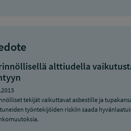
edote
rinnöllisellä alttiudella vaikut
ntyyn
.2013
nnölliset tekijät vaikuttavat asbestille ja tupakans
stuneiden työntekijöiden riskiin saada hyvänlaatui
hkomuutoksia.