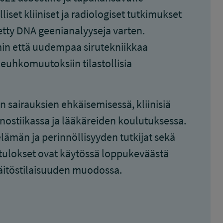
liset kliiniset ja radiologiset tutkimukset
tetty DNA geenianalyyseja varten.
min että uudempaa sirutekniikkaa
euhkomuutoksiin tilastollisia
sairauksien ehkäisemisessä, kliinisiä
nostiikassa ja lääkäreiden koulutuksessa.
lämän ja perinnöllisyyden tutkijat sekä
tulokset ovat käytössä loppukeväästä
äitöstilaisuuden muodossa.