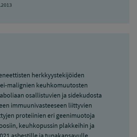
.2013
eneettisten herkkyystekijöiden
ien ei-malignien keuhkomuutosten
aboliaan osallistuvien ja sidekudosta
een immuunivasteeseen liittyvien
tyjen proteiinien eri geenimuotoja
osiin, keuhkopussin plakkeihin ja
21 asbestille ja tupakansavulle