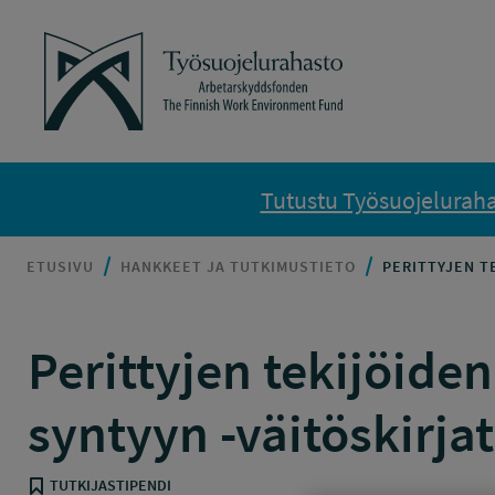
Siirry sisältöön
Työsuojelurahasto
Tutustu Työsuojelurahas
ETUSIVU
HANKKEET JA TUTKIMUSTIETO
PERITTYJEN T
Perittyjen tekijöide
syntyyn -väitöskirja
TUTKIJASTIPENDI