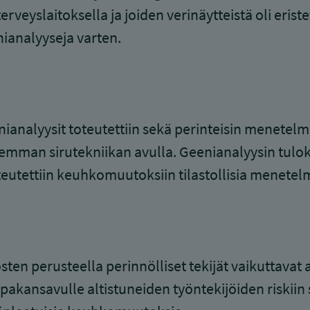
erveyslaitoksella ja joiden verinäytteistä oli erist
ianalyyseja varten.
ianalyysit toteutettiin sekä perinteisin menetelm
mman sirutekniikan avulla. Geenianalyysin tulok
eutettiin keuhkomuutoksiin tilastollisia menetel
sten perusteella perinnölliset tekijät vaikuttavat 
upakansavulle altistuneiden työntekijöiden riskiin