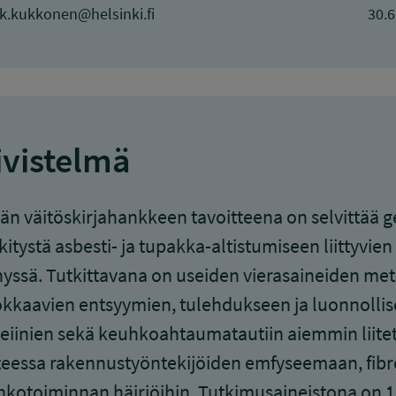
.k.kukkonen@helsinki.fi
30.6
ivistelmä
n väitöskirjahankkeen tavoitteena on selvittää g
itystä asbesti- ja tupakka-altistumiseen liittyv
yssä. Tutkittavana on useiden vierasaineiden met
kaavien entsyymien, tulehdukseen ja luonnollis
eiinien sekä keuhkoahtaumatautiin aiemmin liitet
eessa rakennustyöntekijöiden emfyseemaan, fibro
kotoiminnan häiriöihin. Tutkimusaineistona on 10