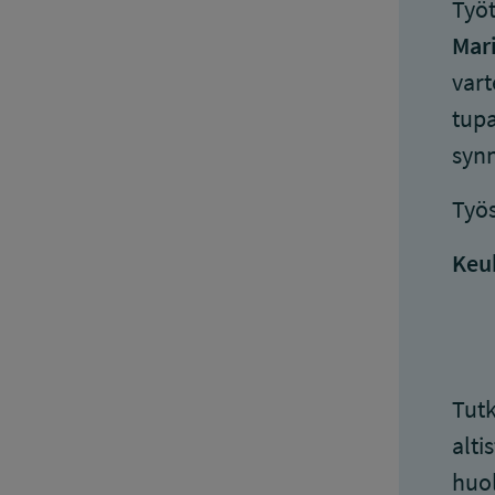
Työt
Mar
vart
tupa
synn
Työs
Keu
Tutk
alti
huol