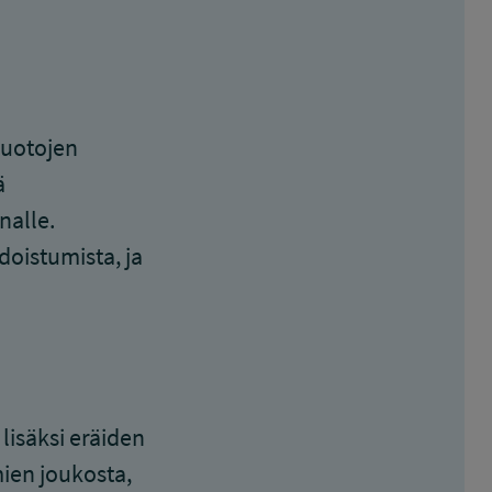
muotojen
ä
nalle.
doistumista, ja
lisäksi eräiden
ien joukosta,