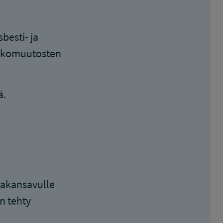
besti- ja
uhkomuutosten
ä.
upakansavulle
n tehty