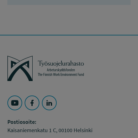
Työsuojelurahasto
Seuraa Työsuojelurahasto kohteessa: YouTube
Seuraa Työsuojelurahasto kohteessa: Faceboo
Seuraa Työsuojelurahasto kohteessa: L
Postiosoite:
Kaisaniemenkatu 1 C, 00100 Helsinki