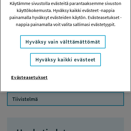
Conference on
Käytämme sivustolla evästeitä parantaaksemme sivuston
käyttökokemusta. Hyväksy kaikki evästeet -nappia
Epidemiology in
painamalla hyväksyt evästeiden käytön. Evästeasetukset -
nappia painamalla voit valita sallimasi evästetyypit.
Occupational health,
20.-25.4.2010, Taiwan
Hyväksy vain välttämättömät
MATKASTIPENDI
Hyväksy kaikki evästeet
Evästeasetukset
Hanketiedot
Tiivistelmä