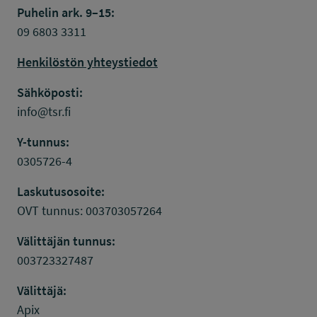
Puhelin ark. 9–15:
09 6803 3311
Henkilöstön yhteystiedot
Sähköposti:
info@tsr.fi
Y-tunnus:
0305726-4
Laskutusosoite:
OVT tunnus: 003703057264
Välittäjän tunnus:
003723327487
Välittäjä:
Apix