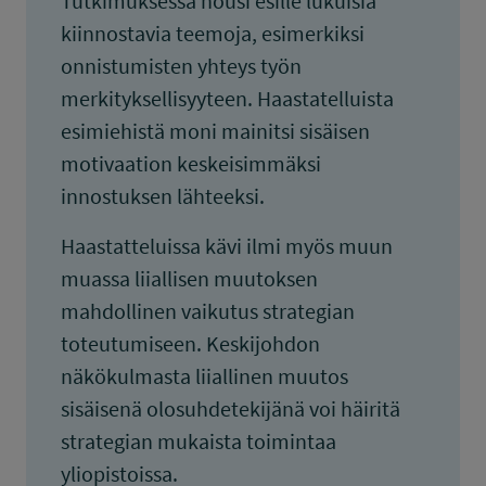
Tutkimuksessa nousi esille lukuisia
kiinnostavia teemoja, esimerkiksi
onnistumisten yhteys työn
merkityksellisyyteen. Haastatelluista
esimiehistä moni mainitsi sisäisen
motivaation keskeisimmäksi
innostuksen lähteeksi.
Haastatteluissa kävi ilmi myös muun
muassa liiallisen muutoksen
mahdollinen vaikutus strategian
toteutumiseen. Keskijohdon
näkökulmasta liiallinen muutos
sisäisenä olosuhdetekijänä voi häiritä
strategian mukaista toimintaa
yliopistoissa.