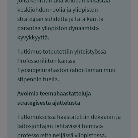
joita kehittämällä voidaan kirkastaa
keskijohdon roolia ja yliopiston
strategian suhdetta ja tätä kautta
parantaa yliopiston dynaamista
kyvykkyyttä.
Tutkimus toteutettiin yhteistyössä
Professoriliiton kanssa
Työsuojelurahaston rahoittaman muu
stipendin tuella.
Avoimia teemahaastatteluja
strategisesta ajattelusta
Tutkimuksessa haastateltiin dekaanin ja
laitosjohtajan tehtävissä toimivia
professoreita neljässä yliopistossa.