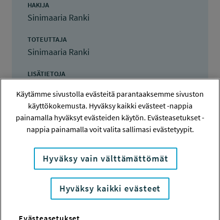
HAKIJA
Sinimaaria Ranki
TOTEUTTAJA
Sinimaaria Ranki
LISÄTIETOJA
Sinimaaria Ranki
Käytämme sivustolla evästeitä parantaaksemme sivuston
sinimaaria.ranki@gmail.com
käyttökokemusta. Hyväksy kaikki evästeet -nappia
painamalla hyväksyt evästeiden käytön. Evästeasetukset -
TOTEUTUSAIKA
nappia painamalla voit valita sallimasi evästetyypit.
1.9.2016 - 31.5.2017
TYÖSUOJELURAHASTON PÄÄTÖS
Hyväksy vain välttämättömät
15.6.2016
30 000 euroa
Hyväksy kaikki evästeet
KOKONAISKUSTANNUKSET
30 000 euroa
Evästeasetukset