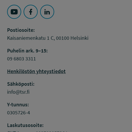
Seuraa Työsuojelurahasto kohteessa: YouTube
Seuraa Työsuojelurahasto kohteessa: Faceboo
Seuraa Työsuojelurahasto kohteessa: L
Postiosoite:
Kaisaniemenkatu 1 C, 00100 Helsinki
Puhelin ark. 9–15:
09 6803 3311
Henkilöstön yhteystiedot
Sähköposti:
info@tsr.fi
Y-tunnus:
0305726-4
Laskutusosoite: