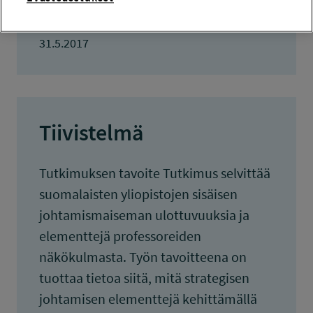
TULOKSET VALMISTUNEET
31.5.2017
Tiivistelmä
Tutkimuksen tavoite Tutkimus selvittää
suomalaisten yliopistojen sisäisen
johtamismaiseman ulottuvuuksia ja
elementtejä professoreiden
näkökulmasta. Työn tavoitteena on
tuottaa tietoa siitä, mitä strategisen
johtamisen elementtejä kehittämällä