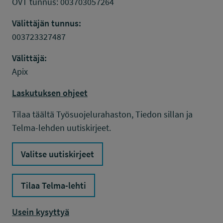
OVT tunnus: 003703057264
Välittäjän tunnus:
003723327487
Välittäjä:
Apix
Laskutuksen ohjeet
Tilaa täältä Työsuojelurahaston, Tiedon sillan ja
Telma-lehden uutiskirjeet.
Valitse uutiskirjeet
Tilaa Telma-lehti
Usein kysyttyä