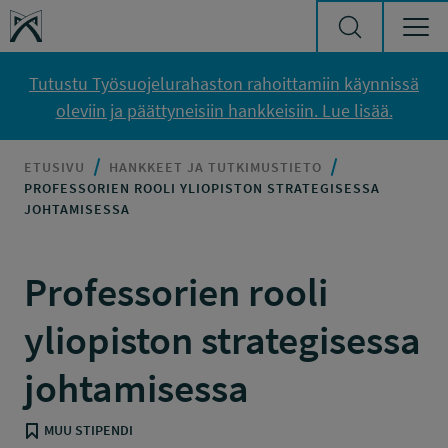
Siirry sisältöön
Työsuojelurahasto
Tutustu Työsuojelurahaston rahoittamiin käynnissä
oleviin ja päättyneisiin hankkeisiin. Lue lisää.
ETUSIVU
HANKKEET JA TUTKIMUSTIETO
PROFESSORIEN ROOLI YLIOPISTON STRATEGISESSA
JOHTAMISESSA
Professorien rooli
yliopiston strategisessa
johtamisessa
MUU STIPENDI