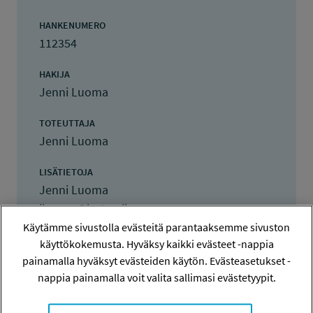
HANKENUMERO
112354
HAKIJA
Jenni Luoma
TOTEUTTAJA
Jenni Luoma
LISÄTIETOJA
Jenni Luoma
jluoma@hotmail.com
Käytämme sivustolla evästeitä parantaaksemme sivuston
TOTEUTUSAIKA
käyttökokemusta. Hyväksy kaikki evästeet -nappia
1.11.2012 - 30.7.2013
painamalla hyväksyt evästeiden käytön. Evästeasetukset -
nappia painamalla voit valita sallimasi evästetyypit.
TYÖSUOJELURAHASTON PÄÄTÖS
2.11.2012