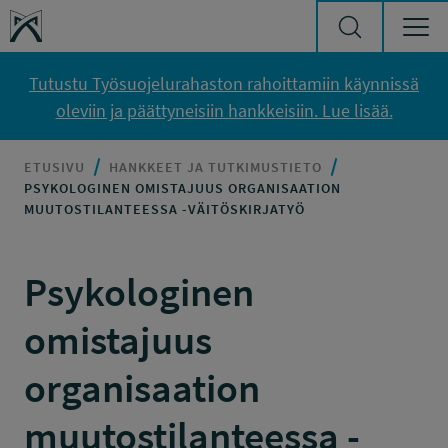
Siirry sisältöön
Työsuojelurahasto
Tutustu Työsuojelurahaston rahoittamiin käynnissä
oleviin ja päättyneisiin hankkeisiin. Lue lisää.
ETUSIVU
HANKKEET JA TUTKIMUSTIETO
PSYKOLOGINEN OMISTAJUUS ORGANISAATION
MUUTOSTILANTEESSA -VÄITÖSKIRJATYÖ
Psykologinen
omistajuus
organisaation
muutostilanteessa -