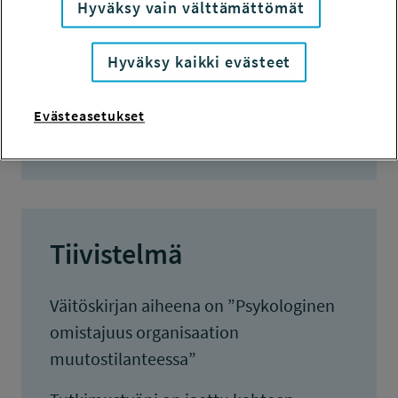
Hyväksy vain välttämättömät
7 000 euroa
KOKONAISKUSTANNUKSET
Hyväksy kaikki evästeet
9 000 euroa
Evästeasetukset
TULOKSET VALMISTUNEET
30.7.2013
Tiivistelmä
Väitöskirjan aiheena on ”Psykologinen
omistajuus organisaation
muutostilanteessa”