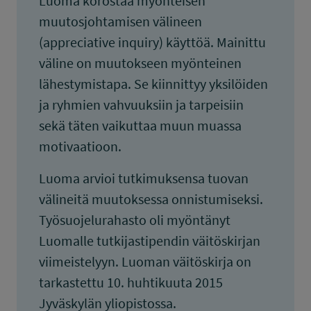
Luoma korostaa myönteisen
muutosjohtamisen välineen
(appreciative inquiry) käyttöä. Mainittu
väline on muutokseen myönteinen
lähestymistapa. Se kiinnittyy yksilöiden
ja ryhmien vahvuuksiin ja tarpeisiin
sekä täten vaikuttaa muun muassa
motivaatioon.
Luoma arvioi tutkimuksensa tuovan
välineitä muutoksessa onnistumiseksi.
Työsuojelurahasto oli myöntänyt
Luomalle tutkijastipendin väitöskirjan
viimeistelyyn. Luoman väitöskirja on
tarkastettu 10. huhtikuuta 2015
Jyväskylän yliopistossa.