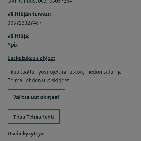
OVT tunnus: 003703057264
Välittäjän tunnus:
003723327487
Välittäjä:
Apix
Laskutuksen ohjeet
Tilaa täältä Työsuojelurahaston, Tiedon sillan ja
Telma-lehden uutiskirjeet.
Valitse uutiskirjeet
Tilaa Telma-lehti
Usein kysyttyä