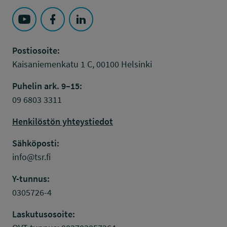
Seuraa Työsuojelurahasto kohteessa: YouTube
Seuraa Työsuojelurahasto kohteessa: Faceboo
Seuraa Työsuojelurahasto kohteessa: L
Postiosoite:
Kaisaniemenkatu 1 C, 00100 Helsinki
Puhelin ark. 9–15:
09 6803 3311
Henkilöstön yhteystiedot
Sähköposti:
info@tsr.fi
Y-tunnus:
0305726-4
Laskutusosoite: