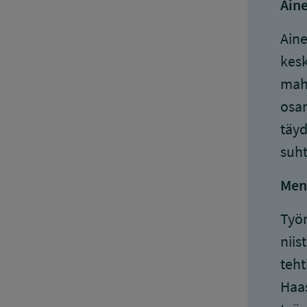
Aine
Aine
kesk
mahd
osan
täyd
suht
Men
Työn
niis
teht
Haas