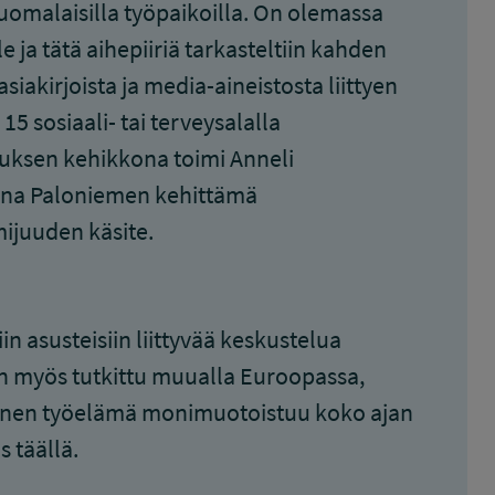
uomalaisilla työpaikoilla. On olemassa
e ja tätä aihepiiriä tarkasteltiin kahden
asiakirjoista ja media-aineistosta liittyen
5 sosiaali- tai terveysalalla
uksen kehikkona toimi Anneli
anna Paloniemen kehittämä
mijuuden käsite.
iin asusteisiin liittyvää keskustelua
n myös tutkittu muualla Euroopassa,
ainen työelämä monimuotoistuu koko ajan
 täällä.