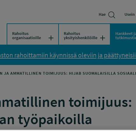
Hae
Usein 
Rahoitus
Rahoitus
Hankkeet j
Avaa/Sulje valikko
Avaa/Sulje vali
organisaatioille
yksityishenkilöille
tutkimusti
ton rahoittamiin käynnissä oleviin ja päättyneisiin
 JA AMMATILLINEN TOIMIJUUS: HIJAB SUOMALAISILLA SOSIAALI
atillinen toimijuus: 
lan työpaikoilla