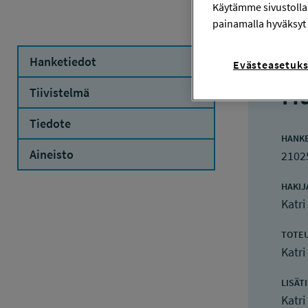
Käytämme sivustolla
painamalla hyväksyt 
Hanketiedot
Evästeasetuks
Ha
Tiivistelmä
Tiedote
HANK
Aineisto
2102
HAKIJ
Katr
TOTE
Katr
LISÄT
Katr