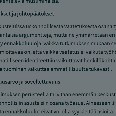
kenteleviä musliminaisia.
kset ja johtopäätökset
usteluissa uskonnollisesta vaatetuksesta osana t
nlaisia argumentteja, mutta ne ymmärretään eri
tyy ennakkoluuloja, vaikka tutkimuksen mukaan se 
ioitavaa on, että vaikka vaatetus ei vaikuta työhön
tilliseen identiteettiin vaikuttavat henkilökohta
le tuominen vaikuttaa ammatillisuutta tukevasti.
usarvo ja sovellettavuus
imuksen perusteella tarvitaan enemmän keskuste
nnollisiin asusteisiin osana työasua. Aiheeseen lii
a ennakkoluulot eivät voi olla syy kieltää asioit