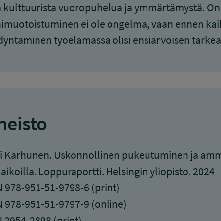
ä kulttuurista vuoropuhelua ja ymmärtämystä. On
muotoistuminen ei ole ongelma, vaan ennen kaik
yntäminen työelämässä olisi ensiarvoisen tärkeä
neisto
i Karhunen. Uskonnollinen pukeutuminen ja ammat
aikoilla. Loppuraportti. Helsingin yliopisto. 2024
 978-951-51-9798-6 (print)
 978-951-51-9797-9 (online)
 2954-2898 (print)