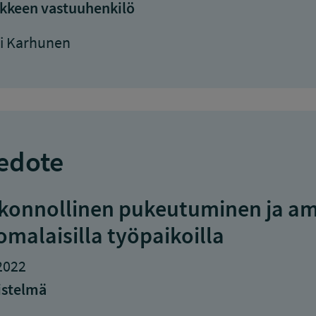
kkeen vastuuhenkilö
ri Karhunen
edote
konnollinen pukeutuminen ja amm
omalaisilla työpaikoilla
2022
istelmä