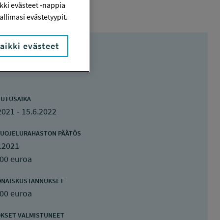
ki evästeet -nappia
llimasi evästetyypit.
aikki evästeet
UTUSAIKA
2021 - 15.6.2022
UOJELURAHASTON PÄÄTÖS
.2021
000 euroa
ONAISKUSTANNUKSET
000 euroa
KSET VALMISTUNEET