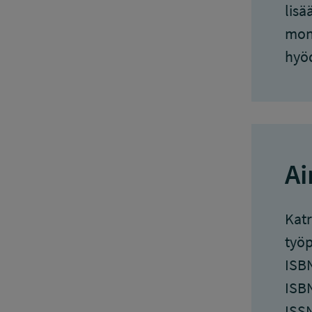
lisä
moni
hyöd
Ai
Katr
työp
ISBN
ISBN
ISSN