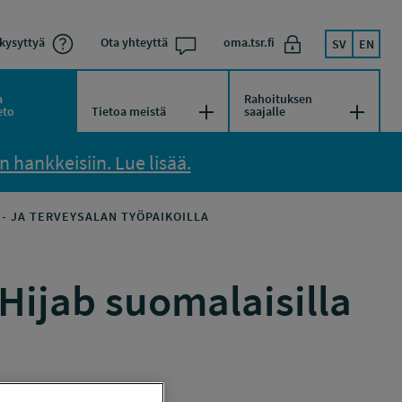
kysyttyä
Ota yhteyttä
oma.tsr.fi
SV
EN
a
Rahoituksen
kko
Avaa/Sulje valikko
Avaa/Su
eto
Tietoa meistä
saajalle
 hankkeisiin. Lue lisää.
- JA TERVEYSALAN TYÖPAIKOILLA
Hijab suomalaisilla