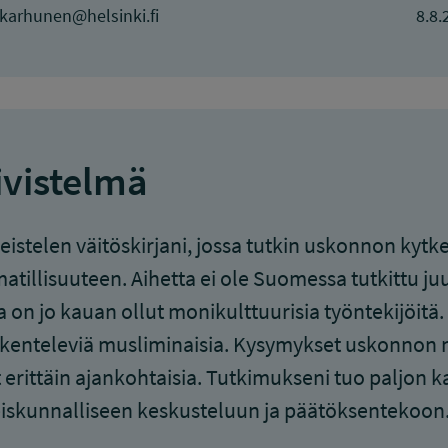
.karhunen@helsinki.fi
8.8.
ivistelmä
eistelen väitöskirjani, jossa tutkin uskonnon kytk
tillisuuteen. Aihetta ei ole Suomessa tutkittu juu
a on jo kauan ollut monikulttuurisia työntekijöitä.
kenteleviä musliminaisia. Kysymykset uskonnon nä
 erittäin ajankohtaisia. Tutkimukseni tuo paljon k
iskunnalliseen keskusteluun ja päätöksentekoon