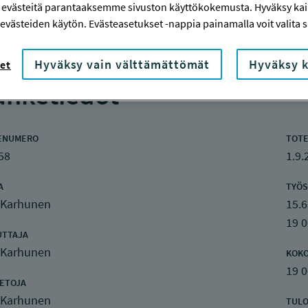
 evästeitä parantaaksemme sivuston käyttökokemusta. Hyväksy kaik
evästeiden käytön. Evästeasetukset -nappia painamalla voit valita sa
Hyväksy vain välttämättömät
Hyväksy k
et
nketiedot
ENUMERO
TOTE
58
1.9.
A
TYÖS
i Karhunen
15.6
19 
UTTAJA
i Karhunen
KOK
19 
IETOJA
i Karhunen
TULO