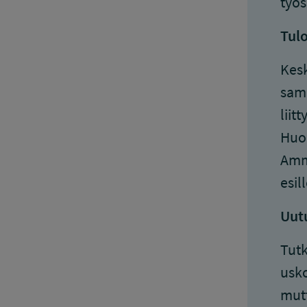
työs
Tulo
Kesk
sama
liit
Huom
Amma
esil
Uutu
Tutk
usko
mutt