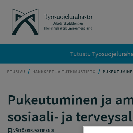
Siirry sisältöön
Työsuojelurahasto
Tutustu Työsuojelurahas
ETUSIVU
HANKKEET JA TUTKIMUSTIETO
PUKEUTUMINEN
Pukeutuminen ja amm
sosiaali- ja terveysa
VÄITÖSKIRJASTIPENDI