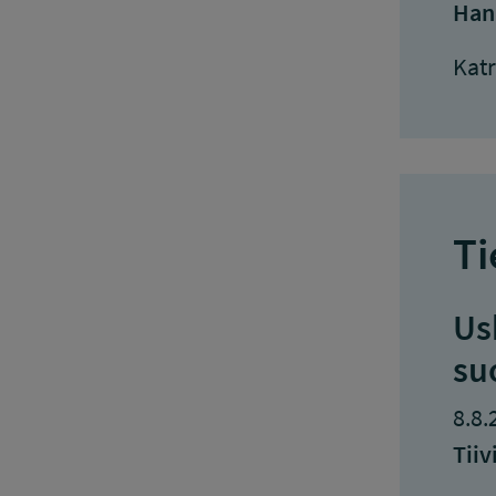
Han
Kat
Ti
Us
su
8.8.
Tiiv