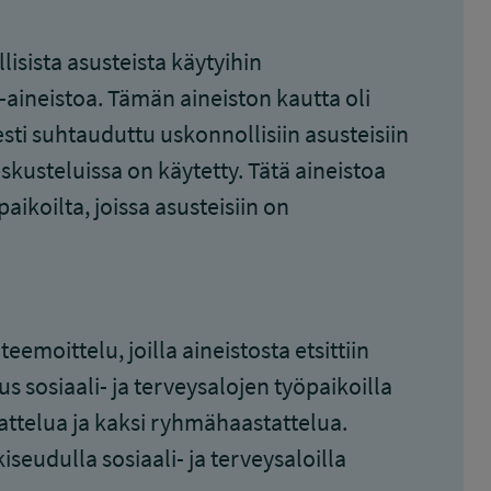
isista asusteista käytyihin
ia-aineistoa. Tämän aineiston kautta oli
sti suhtauduttu uskonnollisiin asusteisiin
skusteluissa on käytetty. Tätä aineistoa
aikoilta, joissa asusteisiin on
moittelu, joilla aineistosta etsittiin
us sosiaali- ja terveysalojen työpaikoilla
attelua ja kaksi ryhmähaastattelua.
seudulla sosiaali- ja terveysaloilla