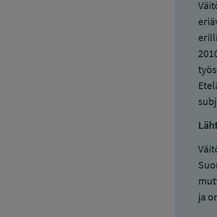
Väit
eriä
eril
2010
työs
Etel
subj
Läh
Väit
Suom
mutt
ja o