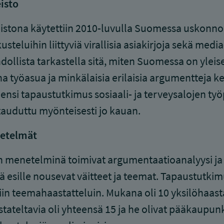
isto
istona käytettiin 2010-luvulla Suomessa uskonnoll
usteluihin liittyviä virallisia asiakirjoja sekä med
ollista tarkastella sitä, miten Suomessa on yleise
a työasua ja minkälaisia erilaisia argumentteja ke
ensi tapaustutkimus sosiaali- ja terveysalojen työp
auduttu myönteisesti jo kauan.
etelmät
 menetelminä toimivat argumentaatioanalyysi ja tee
tä esille nousevat väitteet ja teemat. Tapaustutkim
iin teemahaastatteluin. Mukana oli 10 yksilöhaast
tateltavia oli yhteensä 15 ja he olivat pääkaupunki