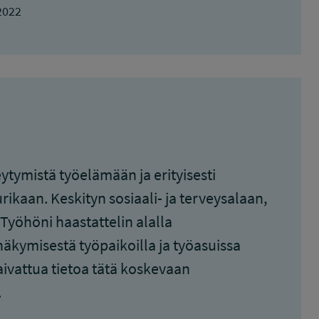
2022
eytymistä työelämään ja erityisesti
rikaan. Keskityn sosiaali- ja terveysalaan,
 Työhöni haastattelin alalla
kymisestä työpaikoilla ja työasuissa
aivattua tietoa tätä koskevaan
.