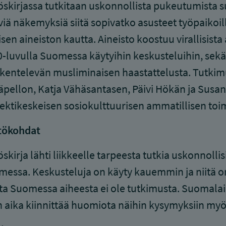
öskirjassa tutkitaan uskonnollista pukeutumista s
viä näkemyksiä siitä sopivatko asusteet työpaikoill
lisen aineiston kautta. Aineisto koostuu virallisista 
-luvulla Suomessa käytyihin keskusteluihin, sekä 1
kentelevän musliminaisen haastattelusta. Tutkim
äpellon, Katja Vähäsantasen, Päivi Hökän ja Sus
ektikeskeisen sosiokulttuurisen ammatillisen toi
tökohdat
öskirja lähti liikkeelle tarpeesta tutkia uskonnollis
essa. Keskusteluja on käyty kauemmin ja niitä o
a Suomessa aiheesta ei ole tutkimusta. Suomal
n aika kiinnittää huomiota näihin kysymyksiin myös