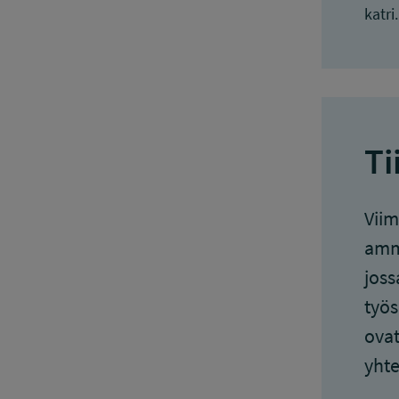
katri
Ti
Viim
amma
joss
työs
ovat
yhte