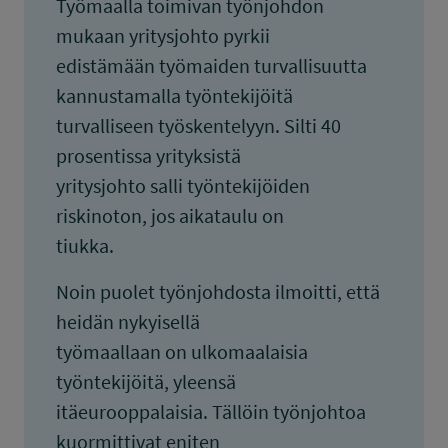
Työmaalla toimivan työnjohdon
mukaan yritysjohto pyrkii
edistämään työmaiden turvallisuutta
kannustamalla työntekijöitä
turvalliseen työskentelyyn. Silti 40
prosentissa yrityksistä
yritysjohto salli työntekijöiden
riskinoton, jos aikataulu on
tiukka.
Noin puolet työnjohdosta ilmoitti, että
heidän nykyisellä
työmaallaan on ulkomaalaisia
työntekijöitä, yleensä
itäeurooppalaisia. Tällöin työnjohtoa
kuormittivat eniten