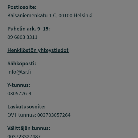
Postiosoite:
Kaisaniemenkatu 1 C, 00100 Helsinki
Puhelin ark. 9–15:
09 6803 3311
Henkilöstön yhteystiedot
Sähköposti:
info@tsr.fi
Y-tunnus:
0305726-4
Laskutusosoite:
OVT tunnus: 003703057264
Välittäjän tunnus:
003723327487