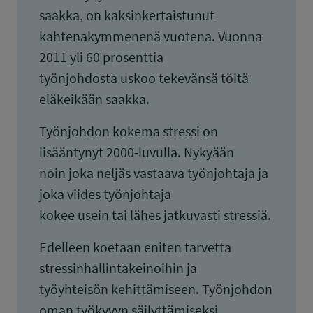
saakka, on kaksinkertaistunut
kahtenakymmenenä vuotena. Vuonna
2011 yli 60 prosenttia
työnjohdosta uskoo tekevänsä töitä
eläkeikään saakka.
Työnjohdon kokema stressi on
lisääntynyt 2000-luvulla. Nykyään
noin joka neljäs vastaava työnjohtaja ja
joka viides työnjohtaja
kokee usein tai lähes jatkuvasti stressiä.
Edelleen koetaan eniten tarvetta
stressinhallintakeinoihin ja
työyhteisön kehittämiseen. Työnjohdon
oman työkyvyn säilyttämiseksi