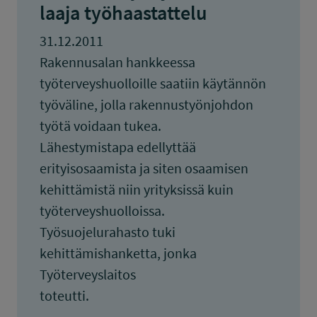
laaja työhaastattelu
31.12.2011
Rakennusalan hankkeessa
työterveyshuolloille saatiin käytännön
työväline, jolla rakennustyönjohdon
työtä voidaan tukea.
Lähestymistapa edellyttää
erityisosaamista ja siten osaamisen
kehittämistä niin yrityksissä kuin
työterveyshuolloissa.
Työsuojelurahasto tuki
kehittämishanketta, jonka
Työterveyslaitos
toteutti.