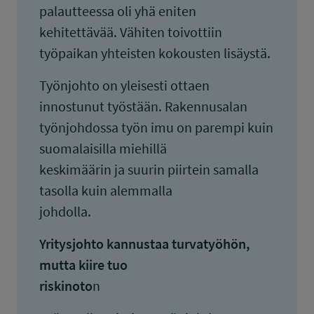
palautteessa oli yhä eniten
kehitettävää. Vähiten toivottiin
työpaikan yhteisten kokousten lisäystä.
Työnjohto on yleisesti ottaen
innostunut työstään. Rakennusalan
työnjohdossa työn imu on parempi kuin
suomalaisilla miehillä
keskimäärin ja suurin piirtein samalla
tasolla kuin alemmalla
johdolla.
Yritysjohto kannustaa turvatyöhön,
mutta kiire tuo
riskinoto
n