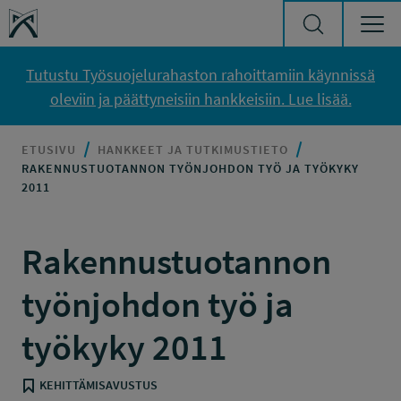
Siirry sisältöön
Työsuojelurahasto
Tutustu Työsuojelurahaston rahoittamiin käynnissä
oleviin ja päättyneisiin hankkeisiin. Lue lisää.
ETUSIVU
HANKKEET JA TUTKIMUSTIETO
RAKENNUSTUOTANNON TYÖNJOHDON TYÖ JA TYÖKYKY
2011
Rakennustuotannon
työnjohdon työ ja
työkyky 2011
KEHITTÄMISAVUSTUS