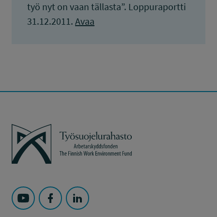
työ nyt on vaan tällasta”. Loppuraportti
31.12.2011.
Avaa
Työsuojelurahasto
Seuraa Työsuojelurahasto kohteessa: YouTube
Seuraa Työsuojelurahasto kohteessa: Faceboo
Seuraa Työsuojelurahasto kohteessa: L