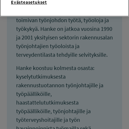
löytää yhdessä toimintatapoja, joilla
Evästeasetukset
voidaan edistää ja ylläpitää työmaalla
toimivan työnjohdon työtä, työoloja ja
työkykyä. Hanke on jatkoa vuosina 1990
ja 2001 yksityisen sektorin rakennusalan
työnjohtajien työoloista ja
terveydentilasta tehdyille selvityksille.
Hanke koostuu kolmesta osasta:
kyselytutkimuksesta
rakennustuotannon työnjohtajille ja
työpäälliköille,
haastattelututkimuksesta
työpäälliköille, työnjohtajille ja
työterveyshoitajille ja työn
havainnoinnista työmailla sekä