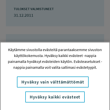
TULOKSET VALMISTUNEET
31.12.2011
Tiivistelmä
Käytämme sivustolla evästeitä parantaaksemme sivuston
käyttökokemusta. Hyväksy kaikki evästeet -nappia
Kehittämishankkeen tavoitteena on
painamalla hyväksyt evästeiden käytön. Evästeasetukset -
nappia painamalla voit valita sallimasi evästetyypit.
selvittää rakennustuotannon työmaalla
toimivan työnjohdon työnkuvaa, työn
Hyväksy vain välttämättömät
kuormitus- ja vaaratekijöitä,
terveydentilaa sekä hyvinvointia ja
Hyväksy kaikki evästeet
verrata niitä aiempien selvitysten
tuloksiin. Päätavoitteena on kehittää ja