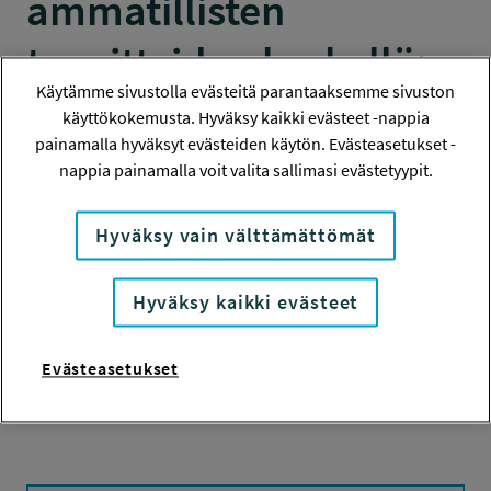
ammatillisten
tavoitteiden keskellä:
Käytämme sivustolla evästeitä parantaaksemme sivuston
kestävien
käyttökokemusta. Hyväksy kaikki evästeet -nappia
painamalla hyväksyt evästeiden käytön. Evästeasetukset -
työolosuhteiden
nappia painamalla voit valita sallimasi evästetyypit.
edistäminen
Hyväksy vain välttämättömät
The 9th International Self-
Determination Theory Conference,
Hyväksy kaikki evästeet
30.06.2026-03.07.2026 Geneva,
Switzerland
Evästeasetukset
MATKASTIPENDI