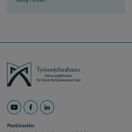
Työsuojelurahasto
Seuraa Työsuojelurahasto kohteessa: YouTube
Seuraa Työsuojelurahasto kohteessa: Faceboo
Seuraa Työsuojelurahasto kohteessa: L
Postiosoite: