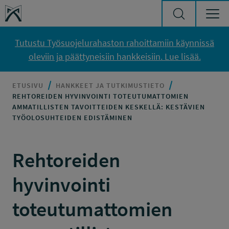
Siirry sisältöön
Työsuojelurahasto
Tutustu Työsuojelurahaston rahoittamiin käynnissä
oleviin ja päättyneisiin hankkeisiin. Lue lisää.
ETUSIVU
HANKKEET JA TUTKIMUSTIETO
REHTOREIDEN HYVINVOINTI TOTEUTUMATTOMIEN
AMMATILLISTEN TAVOITTEIDEN KESKELLÄ: KESTÄVIEN
TYÖOLOSUHTEIDEN EDISTÄMINEN
Rehtoreiden
hyvinvointi
toteutumattomien