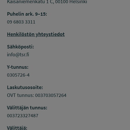
Kaisaniemenkatu 1 C, 00100 Helsinki
Puhelin ark. 9–15:
09 6803 3311
Henkilöstön yhteystiedot
Sähköposti:
info@tsr.fi
Y-tunnus:
0305726-4
Laskutusosoite:
OVT tunnus: 003703057264
Välittäjän tunnus:
003723327487
Välittäjä: