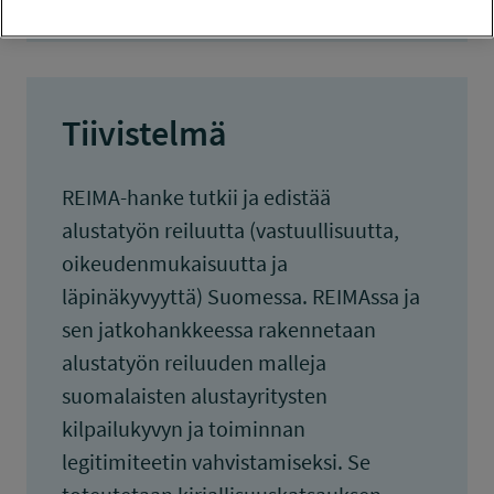
Tiivistelmä
REIMA-hanke tutkii ja edistää
alustatyön reiluutta (vastuullisuutta,
oikeudenmukaisuutta ja
läpinäkyvyyttä) Suomessa. REIMAssa ja
sen jatkohankkeessa rakennetaan
alustatyön reiluuden malleja
suomalaisten alustayritysten
kilpailukyvyn ja toiminnan
legitimiteetin vahvistamiseksi. Se