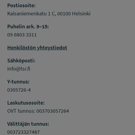
Postiosoite:
Kaisaniemenkatu 1 C, 00100 Helsinki
Puhelin ark. 9–15:
09 6803 3311
Henkilöstön yhteystiedot
Sähköposti:
info@tsr.fi
Y-tunnus:
0305726-4
Laskutusosoite:
OVT tunnus: 003703057264
Välittäjän tunnus:
003723327487