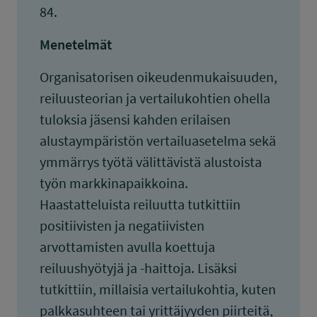
84.
Menetelmät
Organisatorisen oikeudenmukaisuuden,
reiluusteorian ja vertailukohtien ohella
tuloksia jäsensi kahden erilaisen
alustaympäristön vertailuasetelma sekä
ymmärrys työtä välittävistä alustoista
työn markkinapaikkoina.
Haastatteluista reiluutta tutkittiin
positiivisten ja negatiivisten
arvottamisten avulla koettuja
reiluushyötyjä ja -haittoja. Lisäksi
tutkittiin, millaisia vertailukohtia, kuten
palkkasuhteen tai yrittäjyyden piirteitä,