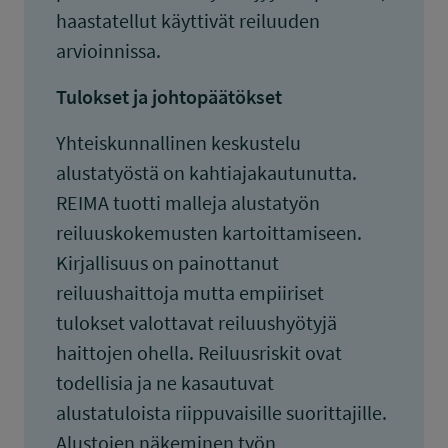
haastatellut käyttivät reiluuden
arvioinnissa.
Tulokset ja johtopäätökset
Yhteiskunnallinen keskustelu
alustatyöstä on kahtiajakautunutta.
REIMA tuotti malleja alustatyön
reiluuskokemusten kartoittamiseen.
Kirjallisuus on painottanut
reiluushaittoja mutta empiiriset
tulokset valottavat reiluushyötyjä
haittojen ohella. Reiluusriskit ovat
todellisia ja ne kasautuvat
alustatuloista riippuvaisille suorittajille.
Alustojen näkeminen työn