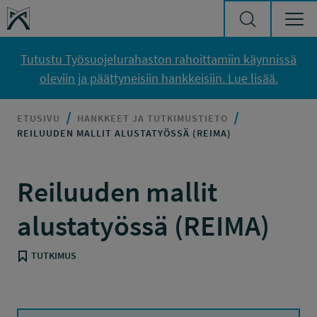
Siirry sisältöön
Työsuojelurahasto
Tutustu Työsuojelurahaston rahoittamiin käynnissä
oleviin ja päättyneisiin hankkeisiin. Lue lisää.
ETUSIVU
HANKKEET JA TUTKIMUSTIETO
REILUUDEN MALLIT ALUSTATYÖSSÄ (REIMA)
Reiluuden mallit
alustatyössä (REIMA)
TUTKIMUS