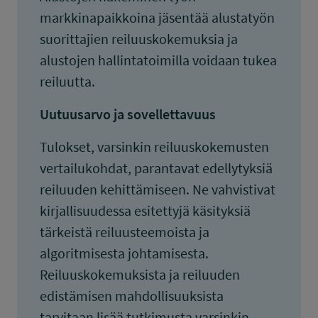
markkinapaikkoina jäsentää alustatyön
suorittajien reiluuskokemuksia ja
alustojen hallintatoimilla voidaan tukea
reiluutta.
Uutuusarvo ja sovellettavuus
Tulokset, varsinkin reiluuskokemusten
vertailukohdat, parantavat edellytyksiä
reiluuden kehittämiseen. Ne vahvistivat
kirjallisuudessa esitettyjä käsityksiä
tärkeistä reiluusteemoista ja
algoritmisesta johtamisesta.
Reiluuskokemuksista ja reiluuden
edistämisen mahdollisuuksista
tarvitaan lisää tutkimusta varsinkin