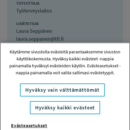
TOTEUTTAJA
Työterveyslaitos
LISÄTIETOJA
Laura Seppänen
laura.seppanen@ttl.fi
Käytämme sivustolla evästeitä parantaaksemme sivuston
TOTEUTUSAIKA
1.7.2021 - 28.2.2022
käyttökokemusta. Hyväksy kaikki evästeet -nappia
painamalla hyväksyt evästeiden käytön. Evästeasetukset -
TYÖSUOJELURAHASTON PÄÄTÖS
nappia painamalla voit valita sallimasi evästetyypit.
23.3.2021
34 000 euroa
Hyväksy vain välttämättömät
KOKONAISKUSTANNUKSET
48 930 euroa
Hyväksy kaikki evästeet
TULOKSET VALMISTUNEET
Evästeasetukset
22.3.2022