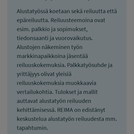
Alustatyössä koetaan sekä reiluutta että
epäreiluutta. Reiluusteemoina ovat
esim. palkkio ja sopimukset,
tiedonsaanti ja vuorovaikutus.
Alustojen näkeminen työn
markkinapaikkoina jäsentää
reiluuskokemuksia. Palkkatyösuhde ja
yrittäjyys olivat yleisiä
reiluuskokemuksia muokkaavia
vertailukohtia. Tulokset ja mallit
auttavat alustatyön reiluuden
kehittämisessä. REIMA on edistänyt
keskustelua alustatyön reiluudesta mm.
tapahtumin.