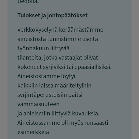
tiedolla.
Tulokset ja johtopäätökset
Verkkokyselynä keräämästämme
aineistosta tunnistimme useita
työnhakuun liittyviä
tilanteita, jotka vastaajat olivat
kokeneet syrjiviksi tai epäasiallisiksi.
Aineistostamme löytyi
kaikkiin laissa määriteltyihin
syrjintäperusteisiin paitsi
vammaisuuteen
ja ableismiin liittyviä kuvauksia.
Aineistossamme oli myös runsaasti
esimerkkejä