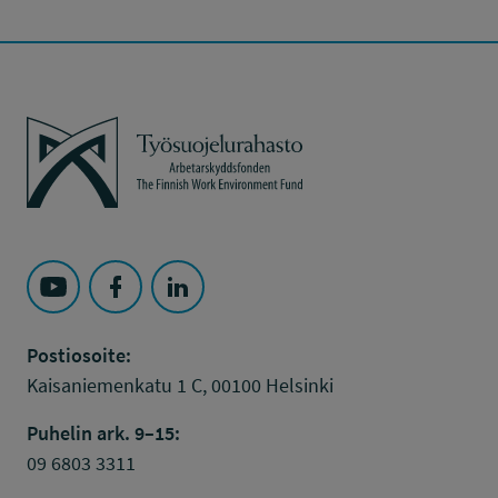
Työsuojelurahasto
Seuraa Työsuojelurahasto kohteessa: YouTube
Seuraa Työsuojelurahasto kohteessa: Faceboo
Seuraa Työsuojelurahasto kohteessa: L
Postiosoite:
Kaisaniemenkatu 1 C, 00100 Helsinki
Puhelin ark. 9–15:
09 6803 3311