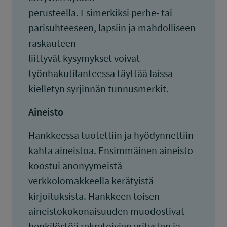
perusteella. Esimerkiksi perhe- tai
parisuhteeseen, lapsiin ja mahdolliseen
raskauteen
liittyvät kysymykset voivat
työnhakutilanteessa täyttää laissa
kielletyn syrjinnän tunnusmerkit.
Aineisto
Hankkeessa tuotettiin ja hyödynnettiin
kahta aineistoa. Ensimmäinen aineisto
koostui anonyymeistä
verkkolomakkeella kerätyistä
kirjoituksista. Hankkeen toisen
aineistokokonaisuuden muodostivat
henkilöstöä rekrytoivien yritysten ja