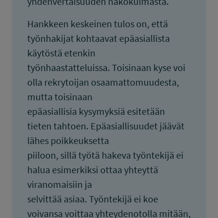
yhdenvertaisuuden näkökulmasta.
Hankkeen keskeinen tulos on, että
työnhakijat kohtaavat epäasiallista
käytöstä etenkin
työnhaastatteluissa. Toisinaan kyse voi
olla rekrytoijan osaamattomuudesta,
mutta toisinaan
epäasiallisia kysymyksiä esitetään
tieten tahtoen. Epäasiallisuudet jäävät
lähes poikkeuksetta
piiloon, sillä työtä hakeva työntekijä ei
halua esimerkiksi ottaa yhteyttä
viranomaisiin ja
selvittää asiaa. Työntekijä ei koe
voivansa voittaa yhteydenotolla mitään,