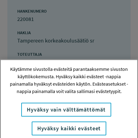
HANKENUMERO
220081
HAKIJA
Tampereen korkeakoulusäätiö sr
TOTEUTTAJA
Tampereen korkeakoulusäätiö sr
Käytämme sivustolla evästeitä parantaaksemme sivuston
LISÄTIETOJA
käyttökokemusta. Hyväksy kaikki evästeet -nappia
Tuija Koivunen
painamalla hyväksyt evästeiden käytön. Evästeasetukset -
nappia painamalla voit valita sallimasi evästetyypit.
tuija.koivunen@tuni.fi
TOTEUTUSAIKA
Hyväksy vain välttämättömät
1.9.2022 - 31.8.2024
TYÖSUOJELURAHASTON PÄÄTÖS
Hyväksy kaikki evästeet
26.4.2022