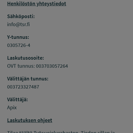
Henkilöstön yhteystiedot
Sähköposti:
info@tsr.fi
Y-tunnus:
0305726-4
Laskutusosoite:
OVT tunnus: 003703057264
Välittäjän tunnus:
003723327487
Välittäjä:
Apix
Laskutuksen ohjeet
Tilaa täältä Työsuojelurahaston, Tiedon sillan ja