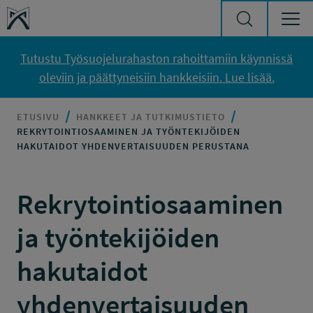
Siirry sisältöön
Työsuojelurahasto
Tutustu Työsuojelurahaston rahoittamiin käynnissä
oleviin ja päättyneisiin hankkeisiin. Lue lisää.
ETUSIVU
HANKKEET JA TUTKIMUSTIETO
REKRYTOINTIOSAAMINEN JA TYÖNTEKIJÖIDEN
HAKUTAIDOT YHDENVERTAISUUDEN PERUSTANA
Rekrytointiosaaminen
ja työntekijöiden
hakutaidot
yhdenvertaisuuden