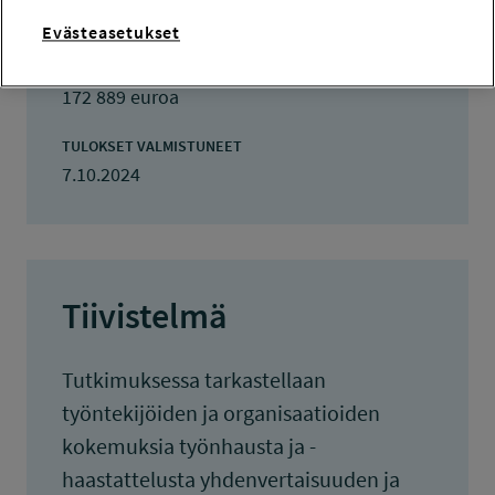
100 000 euroa
Evästeasetukset
KOKONAISKUSTANNUKSET
172 889 euroa
TULOKSET VALMISTUNEET
7.10.2024
Tiivistelmä
Tutkimuksessa tarkastellaan
työntekijöiden ja organisaatioiden
kokemuksia työnhausta ja -
haastattelusta yhdenvertaisuuden ja