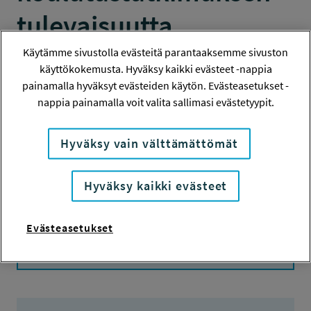
tulevaisuutta
rakentamassa
Käytämme sivustolla evästeitä parantaaksemme sivuston
käyttökokemusta. Hyväksy kaikki evästeet -nappia
painamalla hyväksyt evästeiden käytön. Evästeasetukset -
RENE2025-Symposium: Terveysalan
nappia painamalla voit valita sallimasi evästetyypit.
koulutustutkimuksen tulevaisuutta
rakentamassa
Hyväksy vain välttämättömät
KONFERENSSI
Hyväksy kaikki evästeet
Hanketiedot
Evästeasetukset
Tiivistelmä