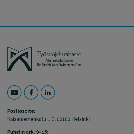
Työsuojelurahasto
Seuraa Työsuojelurahasto kohteessa: YouTube
Seuraa Työsuojelurahasto kohteessa: Faceboo
Seuraa Työsuojelurahasto kohteessa: L
Postiosoite:
Kaisaniemenkatu 1 C, 00100 Helsinki
Puhelin ark. 9–15: