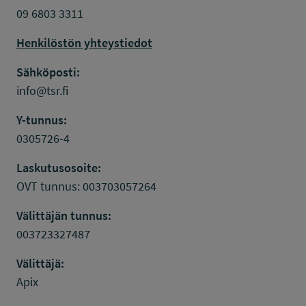
09 6803 3311
Henkilöstön yhteystiedot
Sähköposti:
info@tsr.fi
Y-tunnus:
0305726-4
Laskutusosoite:
OVT tunnus: 003703057264
Välittäjän tunnus:
003723327487
Välittäjä:
Apix