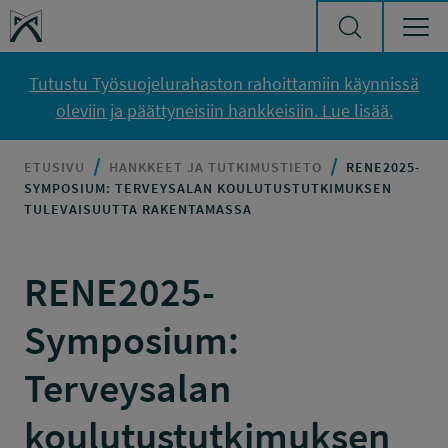
Siirry sisältöön
Työsuojelurahasto
Tutustu Työsuojelurahaston rahoittamiin käynnissä
oleviin ja päättyneisiin hankkeisiin. Lue lisää.
ETUSIVU
HANKKEET JA TUTKIMUSTIETO
RENE2025-
SYMPOSIUM: TERVEYSALAN KOULUTUSTUTKIMUKSEN
TULEVAISUUTTA RAKENTAMASSA
RENE2025-
Symposium:
Terveysalan
koulutustutkimuksen