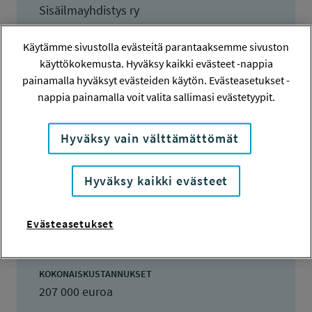
Sisäilmayhdistys ry
TOTEUTTAJA
Käytämme sivustolla evästeitä parantaaksemme sivuston
Sisäilmayhdistys ry
käyttökokemusta. Hyväksy kaikki evästeet -nappia
painamalla hyväksyt evästeiden käytön. Evästeasetukset -
LISÄTIETOJA
nappia painamalla voit valita sallimasi evästetyypit.
risto kosonen
risto.kosonen@aalto.fi
Hyväksy vain välttämättömät
TOTEUTUSAIKA
1.3.2017 - 31.8.2018
Hyväksy kaikki evästeet
TYÖSUOJELURAHASTON PÄÄTÖS
18.4.2017
Evästeasetukset
7 500 euroa
KOKONAISKUSTANNUKSET
207 000 euroa