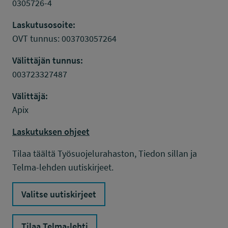
0305726-4
Laskutusosoite:
OVT tunnus: 003703057264
Välittäjän tunnus:
003723327487
Välittäjä:
Apix
Laskutuksen ohjeet
Tilaa täältä Työsuojelurahaston, Tiedon sillan ja
Telma-lehden uutiskirjeet.
Valitse uutiskirjeet
Tilaa Telma-lehti