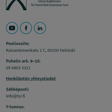
Seuraa Työsuojelurahasto kohteessa: YouTube
Seuraa Työsuojelurahasto kohteessa: Faceboo
Seuraa Työsuojelurahasto kohteessa: L
Postiosoite:
Kaisaniemenkatu 1 C, 00100 Helsinki
Puhelin ark. 9–15:
09 6803 3311
Henkilöstön yhteystiedot
Sähköposti:
info@tsr.fi
Y-tunnus: