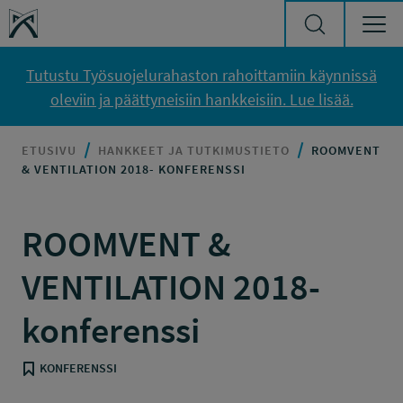
Siirry sisältöön
Työsuojelurahasto
Tutustu Työsuojelurahaston rahoittamiin käynnissä
oleviin ja päättyneisiin hankkeisiin. Lue lisää.
ETUSIVU
HANKKEET JA TUTKIMUSTIETO
ROOMVENT
& VENTILATION 2018- KONFERENSSI
ROOMVENT &
VENTILATION 2018-
konferenssi
KONFERENSSI