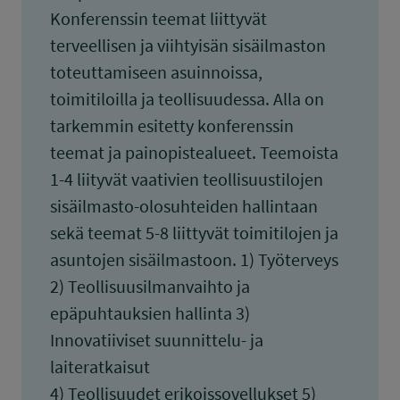
Konferenssin teemat liittyvät
terveellisen ja viihtyisän sisäilmaston
toteuttamiseen asuinnoissa,
toimitiloilla ja teollisuudessa. Alla on
tarkemmin esitetty konferenssin
teemat ja painopistealueet. Teemoista
1-4 liityvät vaativien teollisuustilojen
sisäilmasto-olosuhteiden hallintaan
sekä teemat 5-8 liittyvät toimitilojen ja
asuntojen sisäilmastoon. 1) Työterveys
2) Teollisuusilmanvaihto ja
epäpuhtauksien hallinta 3)
Innovatiiviset suunnittelu- ja
laiteratkaisut
4) Teollisuudet erikoissovellukset 5)