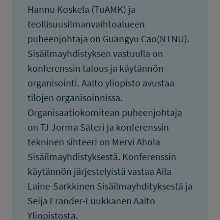
Hannu Koskela (TuAMK) ja
teollisuusilmanvaihtoalueen
puheenjohtaja on Guangyu Cao(NTNU).
Sisäilmayhdistyksen vastuulla on
konferenssin talous ja käytännön
organisointi. Aalto yliopisto avustaa
tilojen organisoinnissa.
Organisaatiokomitean puheenjohtaja
on TJ Jorma Säteri ja konferenssin
tekninen sihteeri on Mervi Ahola
Sisäilmayhdistyksestä. Konferenssin
käytännön järjestelyistä vastaa Aila
Laine-Sarkkinen Sisäilmayhdityksestä ja
Seija Erander-Luukkanen Aalto
Yliopistosta.