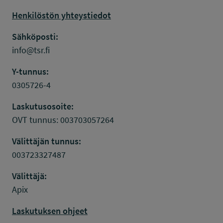
Henkilöstön yhteystiedot
Sähköposti:
info@tsr.fi
Y-tunnus:
0305726-4
Laskutusosoite:
OVT tunnus: 003703057264
Välittäjän tunnus:
003723327487
Välittäjä:
Apix
Laskutuksen ohjeet