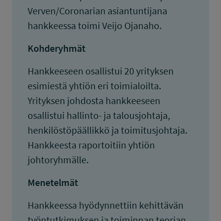
Verven/Coronarian asiantuntijana
hankkeessa toimi Veijo Ojanaho.
Kohderyhmät
Hankkeeseen osallistui 20 yrityksen
esimiestä yhtiön eri toimialoilta.
Yrityksen johdosta hankkeeseen
osallistui hallinto- ja talousjohtaja,
henkilöstöpäällikkö ja toimitusjohtaja.
Hankkeesta raportoitiin yhtiön
johtoryhmälle.
Menetelmät
Hankkeessa hyödynnettiin kehittävän
työntutkimuksen ja toiminnan teorian