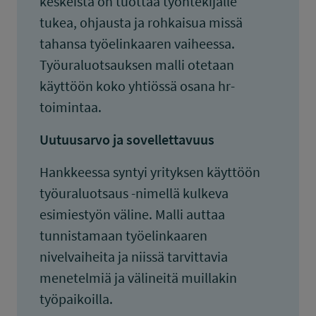
keskeistä on tuottaa työntekijälle
tukea, ohjausta ja rohkaisua missä
tahansa työelinkaaren vaiheessa.
Työuraluotsauksen malli otetaan
käyttöön koko yhtiössä osana hr-
toimintaa.
Uutuusarvo ja sovellettavuus
Hankkeessa syntyi yrityksen käyttöön
työuraluotsaus -nimellä kulkeva
esimiestyön väline. Malli auttaa
tunnistamaan työelinkaaren
nivelvaiheita ja niissä tarvittavia
menetelmiä ja välineitä muillakin
työpaikoilla.