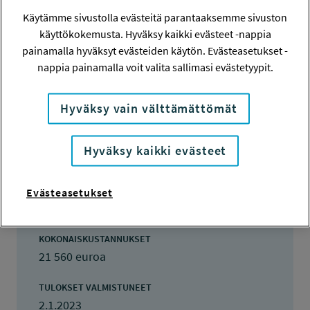
TOTEUTTAJA
Käytämme sivustolla evästeitä parantaaksemme sivuston
KK-Verve Oy
käyttökokemusta. Hyväksy kaikki evästeet -nappia
painamalla hyväksyt evästeiden käytön. Evästeasetukset -
LISÄTIETOJA
nappia painamalla voit valita sallimasi evästetyypit.
Petri Levänen
petri.levanen@saimaantukipalvelut.fi
Hyväksy vain välttämättömät
TOTEUTUSAIKA
13.9.2021 - 4.12.2022
Hyväksy kaikki evästeet
TYÖSUOJELURAHASTON PÄÄTÖS
18.6.2021
Evästeasetukset
10 780 euroa
KOKONAISKUSTANNUKSET
21 560 euroa
TULOKSET VALMISTUNEET
2.1.2023