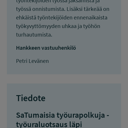
työntekijöiden työssä jaksamista ja
työssä onnistumista. Lisäksi tärkeää on
ehkäistä työntekijöiden ennenaikaista
työkyvyttömyyden uhkaa ja työhön
turhautumista.
Hankkeen vastuuhenkilö
Petri Levänen
Tiedote
SaTumaisia työurapolkuja -
työuraluotsaus läpi