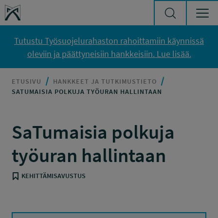
Siirry sisältöön
Työsuojelurahasto
Tutustu Työsuojelurahaston rahoittamiin käynnissä
oleviin ja päättyneisiin hankkeisiin. Lue lisää.
ETUSIVU
HANKKEET JA TUTKIMUSTIETO
SATUMAISIA POLKUJA TYÖURAN HALLINTAAN
SaTumaisia polkuja
työuran hallintaan
KEHITTÄMISAVUSTUS