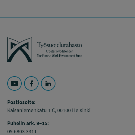
Työsuojelurahasto
Seuraa Työsuojelurahasto kohteessa: YouTube
Seuraa Työsuojelurahasto kohteessa: Faceboo
Seuraa Työsuojelurahasto kohteessa: L
Postiosoite:
Kaisaniemenkatu 1 C, 00100 Helsinki
Puhelin ark. 9–15:
09 6803 3311